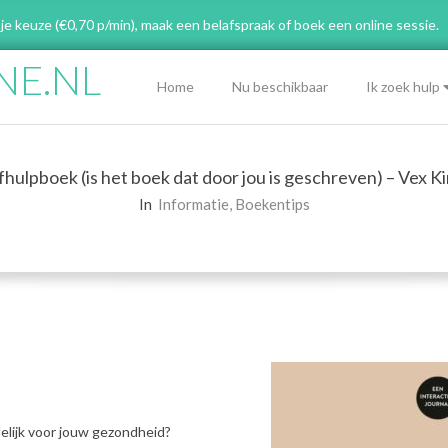
 je keuze (€0,70 p/min), maak een belafspraak
of boek een online sessie.
NE.NL
Primary
Home
Nu beschikbaar
Ik zoek hulp
Navigation
Menu
fhulpboek (is het boek dat door jou is geschreven) – Vex K
In
Informatie
,
Boekentips
delijk voor jouw gezondheid?