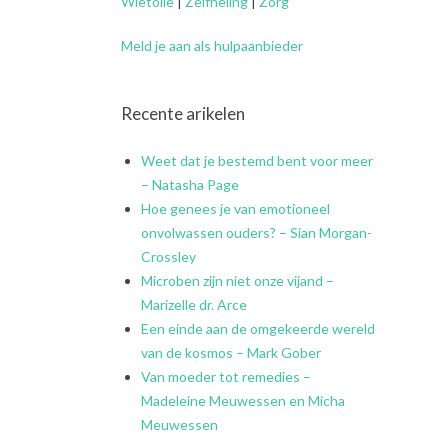
Wietolie
|
Zelfheling
|
Zorg
Meld je aan als hulpaanbieder
Recente arikelen
Weet dat je bestemd bent voor meer
– Natasha Page
Hoe genees je van emotioneel
onvolwassen ouders? – Sian Morgan-
Crossley
Microben zijn niet onze vijand –
Marizelle dr. Arce
Een einde aan de omgekeerde wereld
van de kosmos – Mark Gober
Van moeder tot remedies –
Madeleine Meuwessen en Micha
Meuwessen