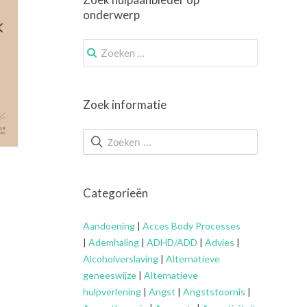
onderwerp
Zoek
naar:
Zoek informatie
Categorieën
Aandoening
|
Acces Body Processes
|
Ademhaling
|
ADHD/ADD
|
Advies
|
Alcoholverslaving
|
Alternatieve
geneeswijze
|
Alternatieve
hulpverlening
|
Angst
|
Angststoornis
|