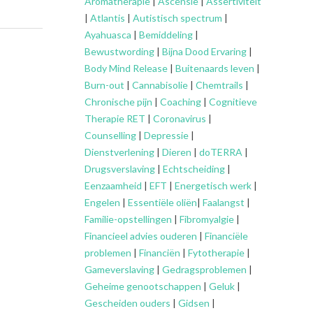
Aromatherapie
|
Ascensie
|
Assertiviteit
|
Atlantis
|
Autistisch spectrum
|
Ayahuasca
|
Bemiddeling
|
Bewustwording
|
Bijna Dood Ervaring
|
Body Mind Release
|
Buitenaards leven
|
Burn-out
|
Cannabisolie
|
Chemtrails
|
Chronische pijn
|
Coaching
|
Cognitieve
Therapie RET
|
Coronavirus
|
Counselling
|
Depressie
|
Dienstverlening
|
Dieren
|
doTERRA
|
Drugsverslaving
|
Echtscheiding
|
Eenzaamheid
|
EFT
|
Energetisch werk
|
Engelen
|
Essentiële oliën
|
Faalangst
|
Familie-opstellingen
|
Fibromyalgie
|
Financieel advies ouderen
|
Financiële
problemen
|
Financiën
|
Fytotherapie
|
Gameverslaving
|
Gedragsproblemen
|
Geheime genootschappen
|
Geluk
|
Gescheiden ouders
|
Gidsen
|