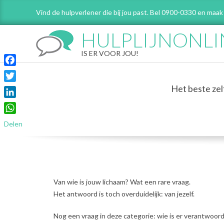
Skip
Vind de hulpverlener die bij jou past. Bel 0900-0330 en maak
to
content
HULPLIJNONLI
IS ER VOOR JOU!
Facebook
Het beste zel
Twitter
LinkedIn
WhatsApp
Delen
Van wie is jouw lichaam? Wat een rare vraag.
Het antwoord is toch overduidelijk: van jezelf.
Nog een vraag in deze categorie: wie is er verantwoor