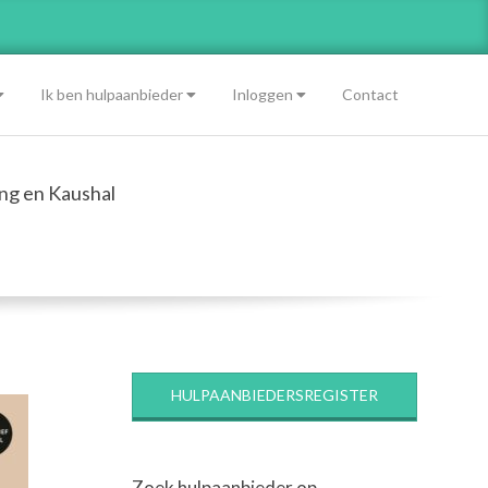
Ik ben hulpaanbieder
Inloggen
Contact
ing en Kaushal
HULPAANBIEDERSREGISTER
Zoek hulpaanbieder op