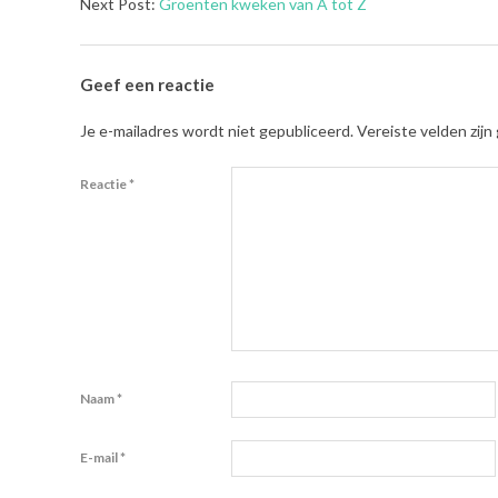
03-
Next Post:
Groenten kweken van A tot Z
09
Geef een reactie
Je e-mailadres wordt niet gepubliceerd.
Vereiste velden zij
Reactie
*
Naam
*
E-mail
*