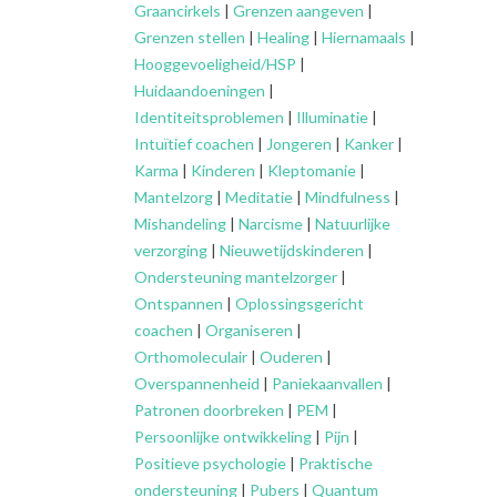
Graancirkels
|
Grenzen aangeven
|
Grenzen stellen
|
Healing
|
Hiernamaals
|
Hooggevoeligheid/HSP
|
Huidaandoeningen
|
Identiteitsproblemen
|
Illuminatie
|
Intuïtief coachen
|
Jongeren
|
Kanker
|
Karma
|
Kinderen
|
Kleptomanie
|
Mantelzorg
|
Meditatie
|
Mindfulness
|
Mishandeling
|
Narcisme
|
Natuurlijke
verzorging
|
Nieuwetijdskinderen
|
Ondersteuning
mantelzorger
|
Ontspannen
|
Oplossingsgericht
coachen
|
Organiseren
|
Orthomoleculair
|
Ouderen
|
Overspannenheid
|
Paniekaanvallen
|
Patronen doorbreken
|
PEM
|
Persoonlijke ontwikkeling
|
Pijn
|
Positieve psychologie
|
Praktische
ondersteuning
|
Pubers
|
Quantum