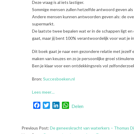
Deze vraag is al iets lastiger.
Sommige mensen zullen hetzelfde antwoord geven als bij
Andere mensen kunnen antwoorden geven als: de overhe
supermarkt.
De laatste twee bepalen wat er in de schappen ligt en d
gaat, maar jij bent 100% verantwoordelijk voor wat je i
Dit boek
gaat je naar een gezondere relatie met jezelf 
maken van keuzes en zo je persoonlijke groei stimulere
Ben je klaar voor een ontdekkingsreis vol zelfonderzoe
Bron:
Succesboeken.nl
Lees meer…
Facebook
Twitter
LinkedIn
WhatsApp
Delen
2023-
Previous Post:
De geneeskracht van waterkers – Thomas D