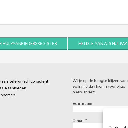
R HULPAANBIEDERSREGISTER
MELD JE AAN ALS HULPA
Wil je op de hoogte blijven van
 als telefonisch consulent
Schrijf je dan hier in voor onze
ssie aanbieden
nieuwsbrief:
opnemen
Voornaam
E-mail
*
Om de beste 