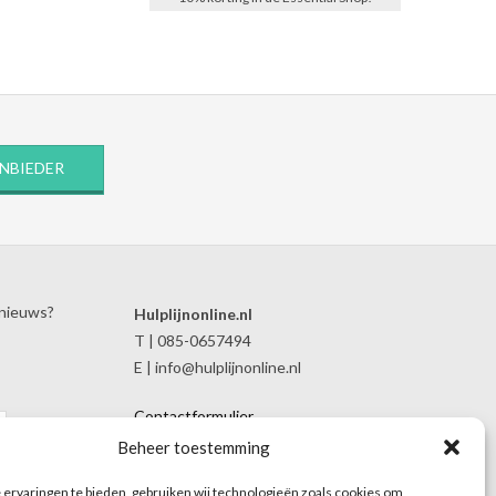
ANBIEDER
 nieuws?
Hulplijnonline.nl
T | 085-0657494
E | info@hulplijnonline.nl
Contactformulier
Over Hulplijnonline.nl
Beheer toestemming
Het team van Hulplijnonline.nl
ervaringen te bieden, gebruiken wij technologieën zoals cookies om