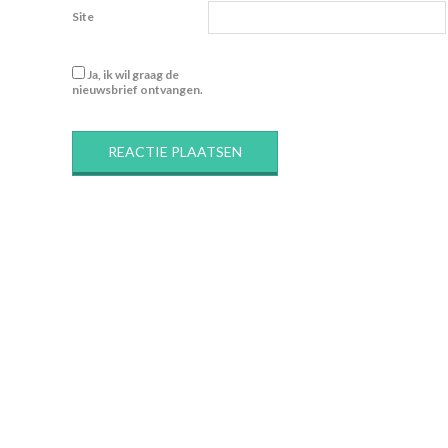
Site
Ja, ik wil graag de
nieuwsbrief ontvangen.