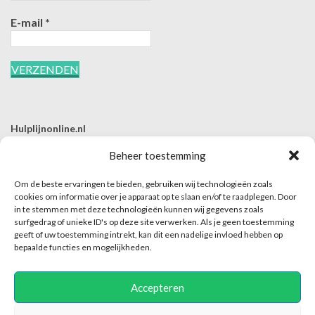
E-mail
*
Hulplijnonline.nl
T | 085-0657494
Beheer toestemming
E | info@hulplijnonline.nl
Om de beste ervaringen te bieden, gebruiken wij technologieën zoals
Contactformulier
cookies om informatie over je apparaat op te slaan en/of te raadplegen. Door
in te stemmen met deze technologieën kunnen wij gegevens zoals
Over Hulplijnonline.nl
surfgedrag of unieke ID's op deze site verwerken. Als je geen toestemming
Het team van Hulplijnonline.nl
geeft of uw toestemming intrekt, kan dit een nadelige invloed hebben op
bepaalde functies en mogelijkheden.
Accepteren