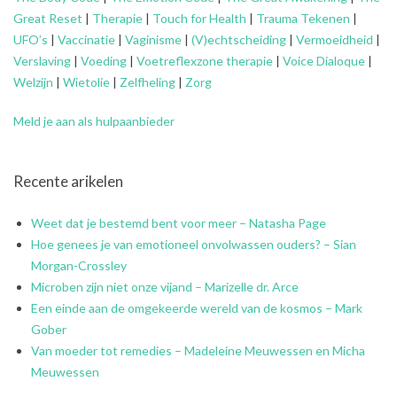
Great Reset
|
Therapie
|
Touch for Health
|
Trauma Tekenen
|
UFO’s
|
Vaccinatie
|
Vaginisme
|
(V)echtscheiding
|
Vermoeidheid
|
Verslaving
|
Voeding
|
Voetreflexzone therapie
|
Voice Dialoque
|
Welzijn
|
Wietolie
|
Zelfheling
|
Zorg
Meld je aan als hulpaanbieder
Recente arikelen
Weet dat je bestemd bent voor meer – Natasha Page
Hoe genees je van emotioneel onvolwassen ouders? – Sian
Morgan-Crossley
Microben zijn niet onze vijand – Marizelle dr. Arce
Een einde aan de omgekeerde wereld van de kosmos – Mark
Gober
Van moeder tot remedies – Madeleine Meuwessen en Micha
Meuwessen