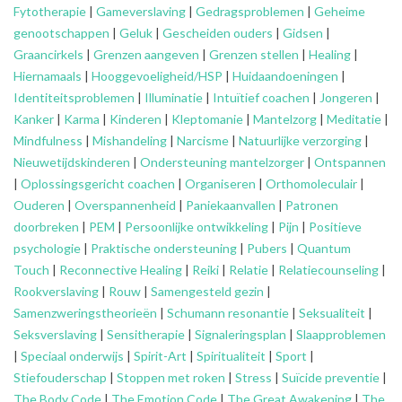
Fytotherapie
|
Gameverslaving
|
Gedragsproblemen
|
Geheime
genootschappen
|
Geluk
|
Gescheiden ouders
|
Gidsen
|
Graancirkels
|
Grenzen aangeven
|
Grenzen stellen
|
Healing
|
Hiernamaals
|
Hooggevoeligheid/HSP
|
Huidaandoeningen
|
Identiteitsproblemen
|
Illuminatie
|
Intuïtief coachen
|
Jongeren
|
Kanker
|
Karma
|
Kinderen
|
Kleptomanie
|
Mantelzorg
|
Meditatie
|
Mindfulness
|
Mishandeling
|
Narcisme
|
Natuurlijke verzorging
|
Nieuwetijdskinderen
|
Ondersteuning
mantelzorger
|
Ontspannen
|
Oplossingsgericht coachen
|
Organiseren
|
Orthomoleculair
|
Ouderen
|
Overspannenheid
|
Paniekaanvallen
|
Patronen
doorbreken
|
PEM
|
Persoonlijke ontwikkeling
|
Pijn
|
Positieve
psychologie
|
Praktische ondersteuning
|
Pubers
|
Quantum
Touch
|
Reconnective Healing
|
Reiki
|
Relatie
|
Relatiecounseling
|
Rookverslaving
|
Rouw
|
Samengesteld gezin
|
Samenzweringstheorieën
|
Schumann resonantie
|
Seksualiteit
|
Seksverslaving
|
Sensitherapie
|
Signaleringsplan
|
Slaapproblemen
|
Speciaal onderwijs
|
Spirit-Art
|
Spiritualiteit
|
Sport
|
Stiefouderschap
|
Stoppen met roken
|
Stress
|
Suïcide preventie
|
The Body Code
|
The Emotion Code
|
The Great Awakening
|
The