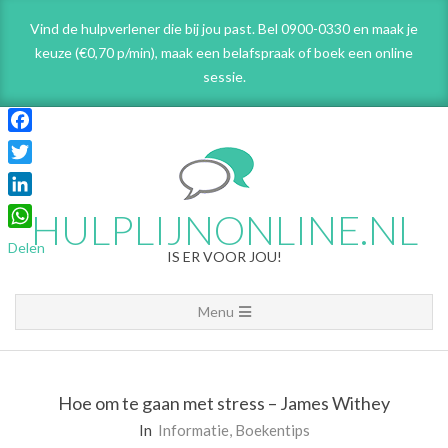
Skip
Vind de hulpverlener die bij jou past. Bel 0900-0330 en maak je
to
keuze (€0,70 p/min), maak een belafspraak
of boek een online
content
sessie.
Facebook
Twitter
LinkedIn
HULPLIJNONLINE.NL
WhatsApp
Delen
IS ER VOOR JOU!
Primary
Menu
Navigation
Menu
Hoe om te gaan met stress – James Withey
In
Informatie
,
Boekentips