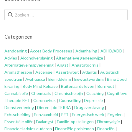
Categorieën
Aandoening
|
Acces Body Processes
|
Ademhaling
|
ADHD/ADD
|
Advies
|
Alcoholverslaving
|
Alternatieve geneeswijze
|
Alternatieve hulpverlening
|
Angst
|
Angststoornis
|
Aromatherapie
|
Ascensie
|
Assertiviteit
|
Atlantis
|
Autistisch
spectrum
|
Ayahuasca
|
Bemiddeling
|
Bewustwording
|
Bijna Dood
Ervaring
|
Body Mind Release
|
Buitenaards leven
|
Burn-out
|
Cannabisolie
|
Chemtrails
|
Chronische pijn
|
Coaching
|
Cognitieve
Therapie RET
|
Coronavirus
|
Counselling
|
Depressie
|
Dienstverlening
|
Dieren
|
doTERRA
|
Drugsverslaving
|
Echtscheiding
|
Eenzaamheid
|
EFT
|
Energetisch werk
|
Engelen
|
Essentiële oliën
|
Faalangst
|
Familie-opstellingen
|
Fibromyalgie
|
Financieel advies ouderen
|
Financiële problemen
|
Financiën
|