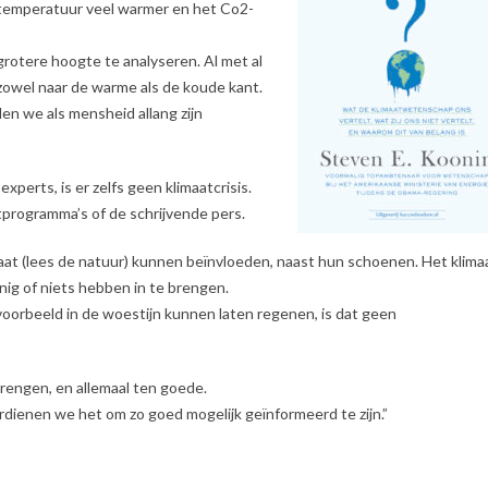
 temperatuur veel warmer en het Co2-
otere hoogte te analyseren. Al met al
 zowel naar de warme als de koude kant.
en we als mensheid allang zijn
erts, is er zelfs geen klimaatcrisis.
tprogramma’s of de schrijvende pers.
maat (lees de natuur) kunnen beïnvloeden, naast hun schoenen. Het klima
inig of niets hebben in te brengen.
oorbeeld in de woestijn kunnen laten regenen, is dat geen
brengen, en allemaal ten goede.
rdienen we het om zo goed mogelijk geïnformeerd te zijn.”