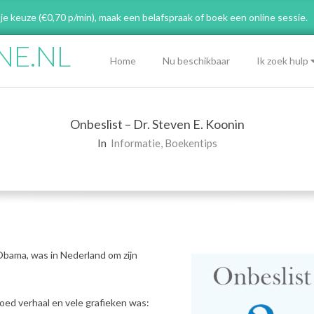
 je keuze (€0,70 p/min), maak een belafspraak
of boek een online sessie.
NE.NL
Primary
Home
Nu beschikbaar
Ik zoek hulp
Navigation
Menu
Onbeslist – Dr. Steven E. Koonin
In
Informatie
,
Boekentips
Obama, was in Nederland om zijn
oed verhaal en vele grafieken was: