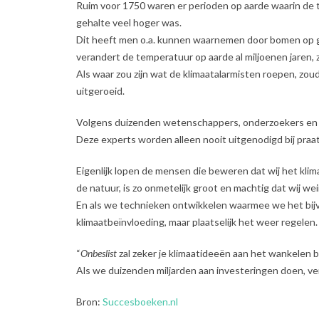
Ruim voor 1750 waren er perioden op aarde waarin de
gehalte veel hoger was.
Dit heeft men o.a. kunnen waarnemen door bomen op gr
verandert de temperatuur op aarde al miljoenen jaren,
Als waar zou zijn wat de klimaatalarmisten roepen, zoud
uitgeroeid.
V
olgens duizenden wetenschappers, onderzoekers en exp
Deze experts worden alleen nooit uitgenodigd bij praa
Eigenlijk lopen de mensen die beweren dat wij het kli
de natuur, is zo onmetelijk groot en machtig dat wij we
En als we technieken ontwikkelen waarmee we het bijv
klimaatbeïnvloeding, maar plaatselijk het weer regelen.
“
Onbeslist
zal zeker je klimaatideeën aan het wankelen 
Als we duizenden miljarden aan investeringen doen, ve
Bron:
Succesboeken.nl