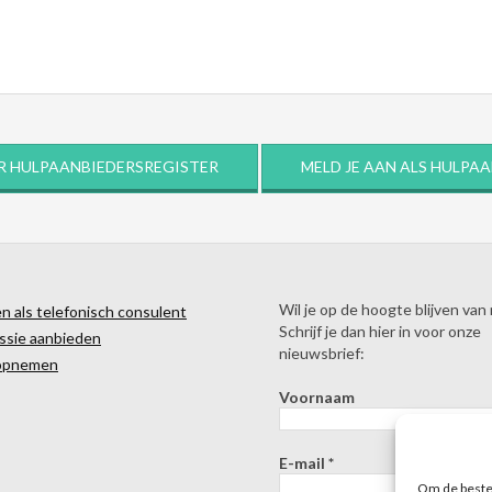
R HULPAANBIEDERSREGISTER
MELD JE AAN ALS HULPA
Wil je op de hoogte blijven van
 als telefonisch consulent
Schrijf je dan hier in voor onze
ssie aanbieden
nieuwsbrief:
opnemen
Voornaam
E-mail
*
Om de beste 