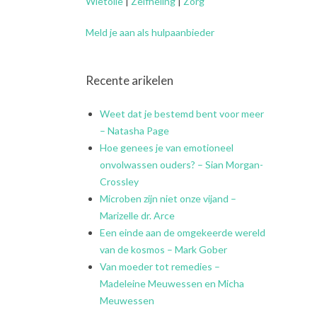
Wietolie
|
Zelfheling
|
Zorg
Meld je aan als hulpaanbieder
Recente arikelen
Weet dat je bestemd bent voor meer
– Natasha Page
Hoe genees je van emotioneel
onvolwassen ouders? – Sian Morgan-
Crossley
Microben zijn niet onze vijand –
Marizelle dr. Arce
Een einde aan de omgekeerde wereld
van de kosmos – Mark Gober
Van moeder tot remedies –
Madeleine Meuwessen en Micha
Meuwessen