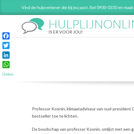
Skip
Vind de hulpverlener die bij jou past. Bel 0900-0330 en maak
to
content
HULPLIJNONLI
IS ER VOOR JOU!
Facebook
Twitter
LinkedIn
WhatsApp
Delen
Professor Koonin, klimaatadviseur van oud-president 
bestseller toe te lichten.
De boodschap van professor Koonin, omlijst met een g