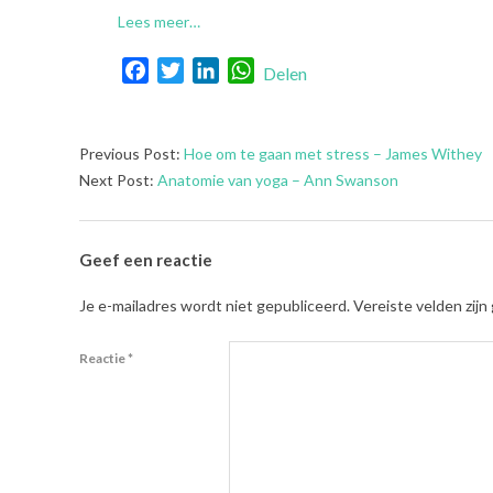
Lees meer…
Facebook
Twitter
LinkedIn
WhatsApp
Delen
2023-
Previous Post:
Hoe om te gaan met stress – James Withey
10-
Next Post:
Anatomie van yoga – Ann Swanson
10
Geef een reactie
Je e-mailadres wordt niet gepubliceerd.
Vereiste velden zij
Reactie
*