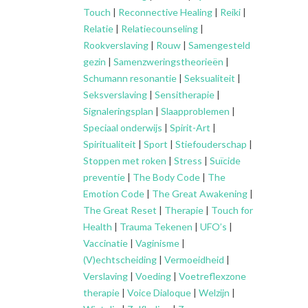
Touch
|
Reconnective Healing
|
Reiki
|
Relatie
|
Relatiecounseling
|
Rookverslaving
|
Rouw
|
Samengesteld
gezin
|
Samenzweringstheorieën
|
Schumann resonantie
|
Seksualiteit
|
Seksverslaving
|
Sensitherapie
|
Signaleringsplan
|
Slaapproblemen
|
Speciaal onderwijs
|
Spirit-Art
|
Spiritualiteit
|
Sport
|
Stiefouderschap
|
Stoppen met roken
|
Stress
|
Suïcide
preventie
|
The Body Code
|
The
Emotion Code
|
The Great Awakening
|
The Great Reset
|
Therapie
|
Touch for
Health
|
Trauma Tekenen
|
UFO’s
|
Vaccinatie
|
Vaginisme
|
(V)echtscheiding
|
Vermoeidheid
|
Verslaving
|
Voeding
|
Voetreflexzone
therapie
|
Voice Dialoque
|
Welzijn
|