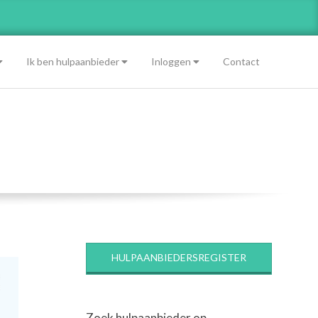
Ik ben hulpaanbieder
Inloggen
Contact
HULPAANBIEDERSREGISTER
Zoek hulpaanbieder op