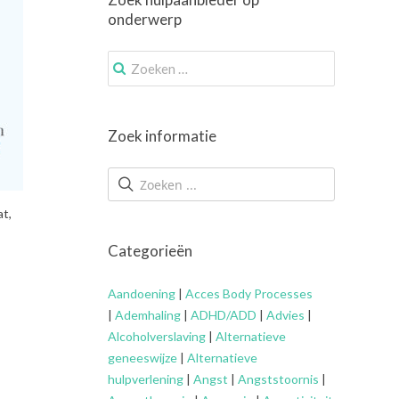
onderwerp
Zoek
naar:
Zoek informatie
at,
Categorieën
Aandoening
|
Acces Body Processes
|
Ademhaling
|
ADHD/ADD
|
Advies
|
Alcoholverslaving
|
Alternatieve
geneeswijze
|
Alternatieve
hulpverlening
|
Angst
|
Angststoornis
|