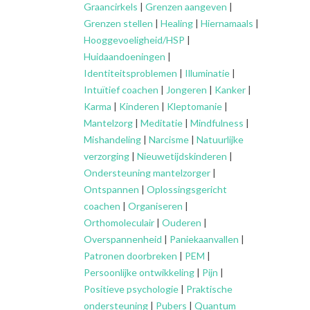
Graancirkels
|
Grenzen aangeven
|
Grenzen stellen
|
Healing
|
Hiernamaals
|
Hooggevoeligheid/HSP
|
Huidaandoeningen
|
Identiteitsproblemen
|
Illuminatie
|
Intuïtief coachen
|
Jongeren
|
Kanker
|
Karma
|
Kinderen
|
Kleptomanie
|
Mantelzorg
|
Meditatie
|
Mindfulness
|
Mishandeling
|
Narcisme
|
Natuurlijke
verzorging
|
Nieuwetijdskinderen
|
Ondersteuning
mantelzorger
|
Ontspannen
|
Oplossingsgericht
coachen
|
Organiseren
|
Orthomoleculair
|
Ouderen
|
Overspannenheid
|
Paniekaanvallen
|
Patronen doorbreken
|
PEM
|
Persoonlijke ontwikkeling
|
Pijn
|
Positieve psychologie
|
Praktische
ondersteuning
|
Pubers
|
Quantum