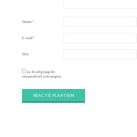
Naam
*
E-mail
*
Site
Ja, ik wil graag de
nieuwsbrief ontvangen.