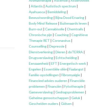
Aromatherapie
|
Ascensie
|
Assertiviteit
|
Atlantis
|
Autistisch spectrum
|
Ayahuasca
|
Bemiddeling
|
Bewustwording
|
Bijna Dood Ervaring
|
Body Mind Release
|
Buitenaards leven
|
Burn-out
|
Cannabisolie
|
Chemtrails
|
Chronische pijn
|
Coaching
|
Cognitieve
Therapie RET
|
Coronavirus
|
Counselling
|
Depressie
|
Dienstverlening
|
Dieren
|
doTERRA
|
Drugsverslaving
|
Echtscheiding
|
Eenzaamheid
|
EFT
|
Energetisch werk
|
Engelen
|
Essentiële oliën
|
Faalangst
|
Familie-opstellingen
|
Fibromyalgie
|
Financieel advies ouderen
|
Financiële
problemen
|
Financiën
|
Fytotherapie
|
Gameverslaving
|
Gedragsproblemen
|
Geheime genootschappen
|
Geluk
|
Gescheiden ouders
|
Gidsen
|