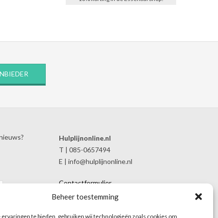
ANBIEDER
 nieuws?
Hulplijnonline.nl
T | 085-0657494
E | info@hulplijnonline.nl
Contactformulier
Over Hulplijnonline.nl
Beheer toestemming
Het team van Hulplijnonline.nl
ervaringen te bieden, gebruiken wij technologieën zoals cookies om