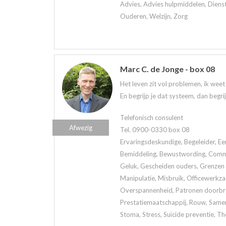
Advies, Advies hulpmiddelen, Diens
Ouderen, Welzijn, Zorg
Marc C. de Jonge - box 08
Het leven zit vol problemen, ik wee
En begrijp je dat systeem, dan begri
Telefonisch consulent
Afwezig
Tel. 0900-0330 box 08
Ervaringsdeskundige, Begeleider, Ee
Bemiddeling, Bewustwording, Commun
Geluk, Gescheiden ouders, Grenzen a
Manipulatie, Misbruik, Officewerkz
Overspannenheid, Patronen doorbrek
Prestatiemaatschappij, Rouw, Samen
Stoma, Stress, Suïcide preventie, Th