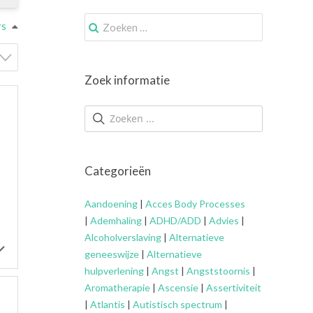
Zoek
rs
naar:
Zoek informatie
Categorieën
Aandoening
|
Acces Body Processes
|
Ademhaling
|
ADHD/ADD
|
Advies
|
Alcoholverslaving
|
Alternatieve
geneeswijze
|
Alternatieve
hulpverlening
|
Angst
|
Angststoornis
|
Aromatherapie
|
Ascensie
|
Assertiviteit
|
Atlantis
|
Autistisch spectrum
|