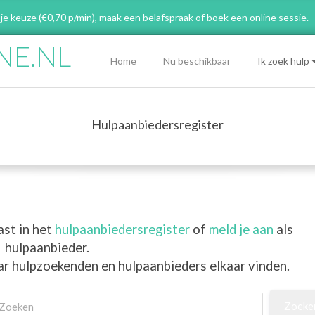
 je keuze (€0,70 p/min), maak een belafspraak
of boek een online sessie.
NE.NL
Primary
Home
Nu beschikbaar
Ik zoek hulp
Navigation
Menu
Hulpaanbiedersregister
ast in het
hulpaanbiedersregister
of
meld je aan
als
hulpaanbieder.
ar hulpzoekenden en hulpaanbieders elkaar vinden.