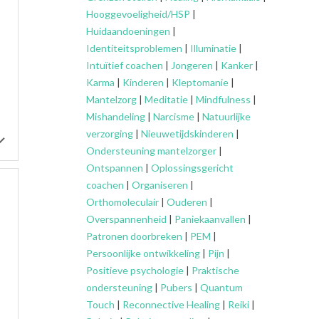
Hooggevoeligheid/HSP
|
Huidaandoeningen
|
Identiteitsproblemen
|
Illuminatie
|
Intuïtief coachen
|
Jongeren
|
Kanker
|
Karma
|
Kinderen
|
Kleptomanie
|
Mantelzorg
|
Meditatie
|
Mindfulness
|
Mishandeling
|
Narcisme
|
Natuurlijke
verzorging
|
Nieuwetijdskinderen
|
Ondersteuning
mantelzorger
|
Ontspannen
|
Oplossingsgericht
coachen
|
Organiseren
|
Orthomoleculair
|
Ouderen
|
Overspannenheid
|
Paniekaanvallen
|
Patronen doorbreken
|
PEM
|
Persoonlijke ontwikkeling
|
Pijn
|
Positieve psychologie
|
Praktische
ondersteuning
|
Pubers
|
Quantum
Touch
|
Reconnective Healing
|
Reiki
|