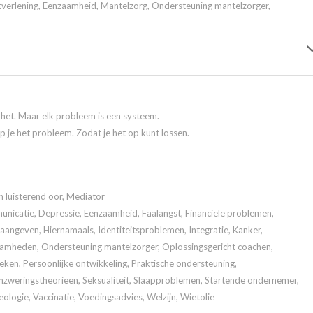
tverlening, Eenzaamheid, Mantelzorg, Ondersteuning mantelzorger,
t het. Maar elk probleem is een systeem.
jp je het probleem. Zodat je het op kunt lossen.
n luisterend oor, Mediator
icatie, Depressie, Eenzaamheid, Faalangst, Financiële problemen,
angeven, Hiernamaals, Identiteitsproblemen, Integratie, Kanker,
aamheden, Ondersteuning mantelzorger, Oplossingsgericht coachen,
en, Persoonlijke ontwikkeling, Praktische ondersteuning,
zweringstheorieën, Seksualiteit, Slaapproblemen, Startende ondernemer,
eologie, Vaccinatie, Voedingsadvies, Welzijn, Wietolie