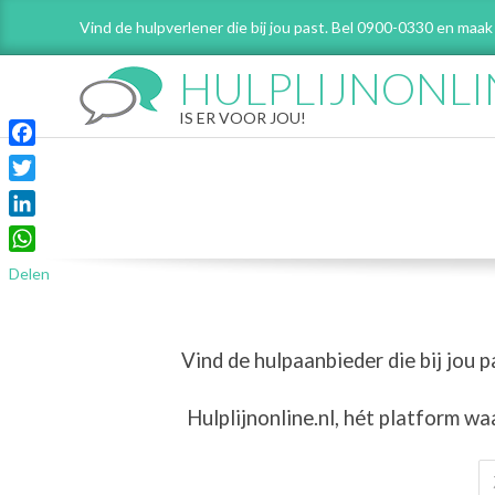
Skip
Vind de hulpverlener die bij jou past. Bel 0900-0330 en maak
to
content
HULPLIJNONLI
IS ER VOOR JOU!
Facebook
Twitter
LinkedIn
WhatsApp
Delen
Vind de hulpaanbieder die bij jou p
Hulplijnonline.nl,
hét platform wa