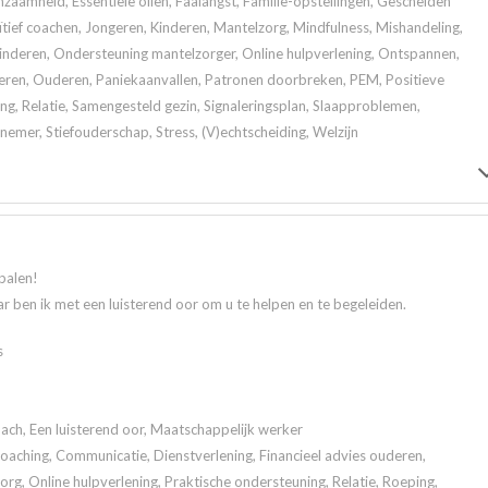
zaamheid, Essentiële oliën, Faalangst, Familie-opstellingen, Gescheiden
tief coachen, Jongeren, Kinderen, Mantelzorg, Mindfulness, Mishandeling,
kinderen, Ondersteuning mantelzorger, Online hulpverlening, Ontspannen,
eren, Ouderen, Paniekaanvallen, Patronen doorbreken, PEM, Positieve
ng, Relatie, Samengesteld gezin, Signaleringsplan, Slaapproblemen,
nemer, Stiefouderschap, Stress, (V)echtscheiding, Welzijn
palen!
r ben ik met een luisterend oor om u te helpen en te begeleiden.
s
ach, Een luisterend oor, Maatschappelijk werker
 Coaching, Communicatie, Dienstverlening, Financieel advies ouderen,
rg, Online hulpverlening, Praktische ondersteuning, Relatie, Roeping,