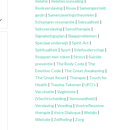
Relatie
|
Relatiecounseling
|
Rookverslaving
|
Rouw
|
Samengesteld
gezin
|
Samenzweringstheorieën
|
Schumann resonantie
|
Seksualiteit
|
Seksverslaving
|
Sensitherapie
|
Signaleringsplan
|
Slaapproblemen
|
Speciaal onderwijs
|
Spirit-Art
|
Spiritualiteit
|
Sport
|
Stiefouderschap
|
Stoppen met roken
|
Stress
|
Suïcide
preventie
|
The Body Code
|
The
Emotion Code
|
The Great Awakening
|
The Great Reset
|
Therapie
|
Touch for
Health
|
Trauma Tekenen
|
UFO’s
|
Vaccinatie
|
Vaginisme
|
(V)echtscheiding
|
Vermoeidheid
|
Verslaving
|
Voeding
|
Voetreflexzone
therapie
|
Voice Dialoque
|
Welzijn
|
Wietolie
|
Zelfheling
|
Zorg