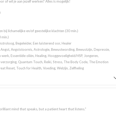
r of wil je aan jezelf werken? Alles is mogelijk!
s
en bij lichamelijke en/of geestelijke klachten (30 min.)
 min.)
stroloog, Begeleider, Een luisterend oor, Healer
Angst, Angststoornis, Astrologie, Bewustwording, Bewustzijn, Depressie,
werk, Essentiële oliën, Healing, Hooggevoeligheid/HSP, Jongeren,
e verzorging, Quantum Touch, Reiki, Stress, The Body Code, The Emotion
t Reset, Touch for Health, Voeding, Welzijn, Zelfheling
lliant mind that speaks, but a patient heart that listens."