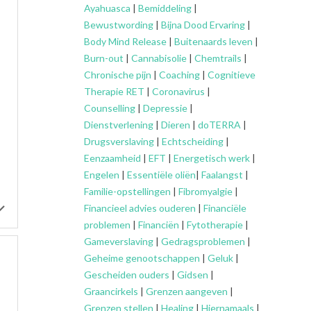
Ayahuasca
|
Bemiddeling
|
Bewustwording
|
Bijna Dood Ervaring
|
Body Mind Release
|
Buitenaards leven
|
Burn-out
|
Cannabisolie
|
Chemtrails
|
Chronische pijn
|
Coaching
|
Cognitieve
Therapie RET
|
Coronavirus
|
Counselling
|
Depressie
|
Dienstverlening
|
Dieren
|
doTERRA
|
Drugsverslaving
|
Echtscheiding
|
Eenzaamheid
|
EFT
|
Energetisch werk
|
Engelen
|
Essentiële oliën
|
Faalangst
|
Familie-opstellingen
|
Fibromyalgie
|
Financieel advies ouderen
|
Financiële
problemen
|
Financiën
|
Fytotherapie
|
Gameverslaving
|
Gedragsproblemen
|
Geheime genootschappen
|
Geluk
|
Gescheiden ouders
|
Gidsen
|
Graancirkels
|
Grenzen aangeven
|
Grenzen stellen
|
Healing
|
Hiernamaals
|