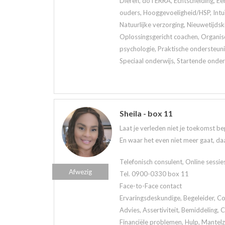
Dieren, doTERRA, Echtscheiding, Een
ouders, Hooggevoeligheid/HSP, Intuï
Natuurlijke verzorging, Nieuwetijds
Oplossingsgericht coachen, Organis
psychologie, Praktische ondersteuni
Speciaal onderwijs, Startende onder
Sheila - box 11
Laat je verleden niet je toekomst be
En waar het even niet meer gaat, daa
Telefonisch consulent, Online sessie
Afwezig
Tel. 0900-0330 box 11
Face-to-Face contact
Ervaringsdeskundige, Begeleider, Co
Advies, Assertiviteit, Bemiddeling,
Financiële problemen, Hulp, Mantelzo