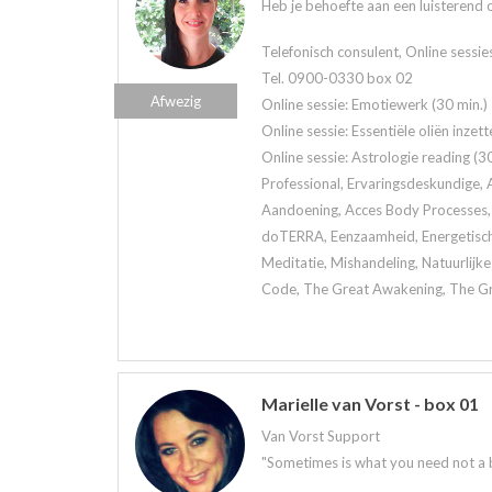
Heb je behoefte aan een luisterend oo
Telefonisch consulent, Online sessie
Tel. 0900-0330 box 02
Afwezig
Online sessie: Emotiewerk (30 min.)
Online sessie: Essentiële oliën inzett
Online sessie: Astrologie reading (30
Professional, Ervaringsdeskundige, A
Aandoening, Acces Body Processes, 
doTERRA, Eenzaamheid, Energetisch 
Meditatie, Mishandeling, Natuurlijk
Code, The Great Awakening, The Grea
Marielle van Vorst - box 01
Van Vorst Support
"Sometimes is what you need not a bri