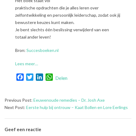
Het boek staat vol
praktische opdrachten die je alles leren over
zelfontwikkeling en persoonlijk leiderschap, zodat ook jij
bewustere keuzes kunt maken.
Je bent slechts één beslissing verwijderd van een
totaal ander leven!
Bron:
Succesboeken.nl
Lees meer…
Facebook
Twitter
LinkedIn
WhatsApp
Delen
2022-
Previous Post:
Eeuwenoude remedies – Dr. Josh Axe
10-
Next Post:
Eerste hulp bij ontrouw – Kaat Bollen en Lore Eerlings
25
Geef een reactie