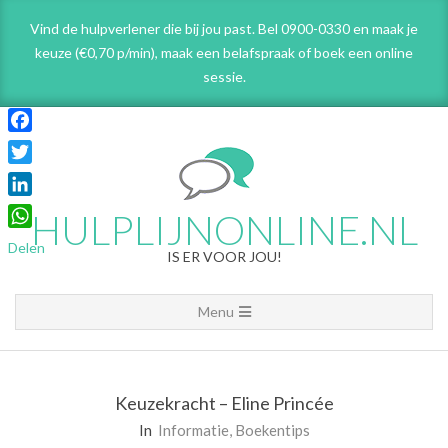
Skip
Vind de hulpverlener die bij jou past. Bel 0900-0330 en maak je
to
keuze (€0,70 p/min), maak een belafspraak
of boek een online
content
sessie.
Facebook
Twitter
LinkedIn
HULPLIJNONLINE.NL
WhatsApp
Delen
IS ER VOOR JOU!
Primary
Menu
Navigation
Menu
Keuzekracht – Eline Princée
In
Informatie
,
Boekentips