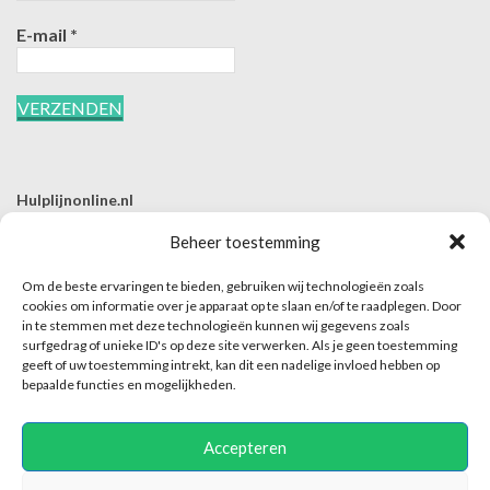
E-mail
*
Hulplijnonline.nl
T | 085-0657494
Beheer toestemming
E | info@hulplijnonline.nl
Om de beste ervaringen te bieden, gebruiken wij technologieën zoals
Contactformulier
cookies om informatie over je apparaat op te slaan en/of te raadplegen. Door
in te stemmen met deze technologieën kunnen wij gegevens zoals
Over Hulplijnonline.nl
surfgedrag of unieke ID's op deze site verwerken. Als je geen toestemming
Het team van Hulplijnonline.nl
geeft of uw toestemming intrekt, kan dit een nadelige invloed hebben op
bepaalde functies en mogelijkheden.
Accepteren