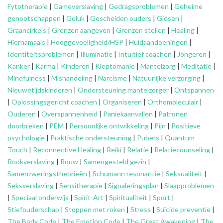
Fytotherapie
|
Gameverslaving
|
Gedragsproblemen
|
Geheime
genootschappen
|
Geluk
|
Gescheiden ouders
|
Gidsen
|
Graancirkels
|
Grenzen aangeven
|
Grenzen stellen
|
Healing
|
Hiernamaals
|
Hooggevoeligheid/HSP
|
Huidaandoeningen
|
Identiteitsproblemen
|
Illuminatie
|
Intuïtief coachen
|
Jongeren
|
Kanker
|
Karma
|
Kinderen
|
Kleptomanie
|
Mantelzorg
|
Meditatie
|
Mindfulness
|
Mishandeling
|
Narcisme
|
Natuurlijke verzorging
|
Nieuwetijdskinderen
|
Ondersteuning
mantelzorger
|
Ontspannen
|
Oplossingsgericht coachen
|
Organiseren
|
Orthomoleculair
|
Ouderen
|
Overspannenheid
|
Paniekaanvallen
|
Patronen
doorbreken
|
PEM
|
Persoonlijke ontwikkeling
|
Pijn
|
Positieve
psychologie
|
Praktische ondersteuning
|
Pubers
|
Quantum
Touch
|
Reconnective Healing
|
Reiki
|
Relatie
|
Relatiecounseling
|
Rookverslaving
|
Rouw
|
Samengesteld gezin
|
Samenzweringstheorieën
|
Schumann resonantie
|
Seksualiteit
|
Seksverslaving
|
Sensitherapie
|
Signaleringsplan
|
Slaapproblemen
|
Speciaal onderwijs
|
Spirit-Art
|
Spiritualiteit
|
Sport
|
Stiefouderschap
|
Stoppen met roken
|
Stress
|
Suïcide preventie
|
The Body Code
|
The Emotion Code
|
The Great Awakening
|
The