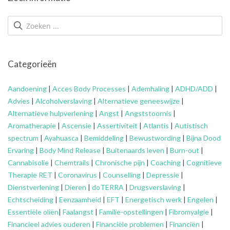
Categorieën
Aandoening
|
Acces Body Processes
|
Ademhaling
|
ADHD/ADD
|
Advies
|
Alcoholverslaving
|
Alternatieve geneeswijze
|
Alternatieve hulpverlening
|
Angst
|
Angststoornis
|
Aromatherapie
|
Ascensie
|
Assertiviteit
|
Atlantis
|
Autistisch
spectrum
|
Ayahuasca
|
Bemiddeling
|
Bewustwording
|
Bijna Dood
Ervaring
|
Body Mind Release
|
Buitenaards leven
|
Burn-out
|
Cannabisolie
|
Chemtrails
|
Chronische pijn
|
Coaching
|
Cognitieve
Therapie RET
|
Coronavirus
|
Counselling
|
Depressie
|
Dienstverlening
|
Dieren
|
doTERRA
|
Drugsverslaving
|
Echtscheiding
|
Eenzaamheid
|
EFT
|
Energetisch werk
|
Engelen
|
Essentiële oliën
|
Faalangst
|
Familie-opstellingen
|
Fibromyalgie
|
Financieel advies ouderen
|
Financiële problemen
|
Financiën
|