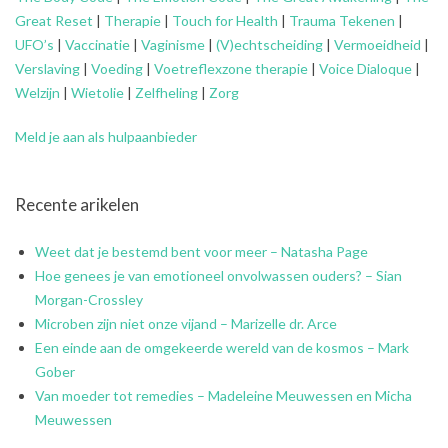
Great Reset
|
Therapie
|
Touch for Health
|
Trauma Tekenen
|
UFO’s
|
Vaccinatie
|
Vaginisme
|
(V)echtscheiding
|
Vermoeidheid
|
Verslaving
|
Voeding
|
Voetreflexzone therapie
|
Voice Dialoque
|
Welzijn
|
Wietolie
|
Zelfheling
|
Zorg
Meld je aan als hulpaanbieder
Recente arikelen
Weet dat je bestemd bent voor meer – Natasha Page
Hoe genees je van emotioneel onvolwassen ouders? – Sian
Morgan-Crossley
Microben zijn niet onze vijand – Marizelle dr. Arce
Een einde aan de omgekeerde wereld van de kosmos – Mark
Gober
Van moeder tot remedies – Madeleine Meuwessen en Micha
Meuwessen