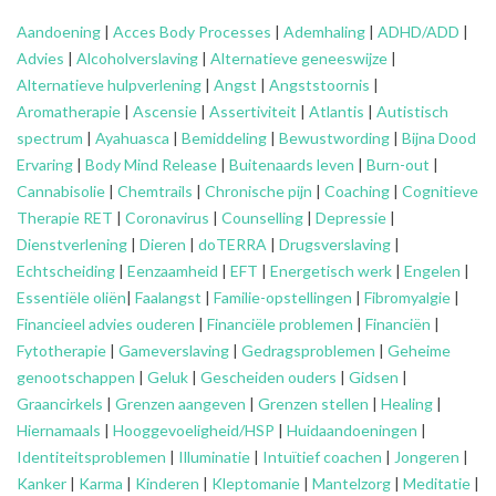
Aandoening
|
Acces Body Processes
|
Ademhaling
|
ADHD/ADD
|
Advies
|
Alcoholverslaving
|
Alternatieve geneeswijze
|
Alternatieve hulpverlening
|
Angst
|
Angststoornis
|
Aromatherapie
|
Ascensie
|
Assertiviteit
|
Atlantis
|
Autistisch
spectrum
|
Ayahuasca
|
Bemiddeling
|
Bewustwording
|
Bijna Dood
Ervaring
|
Body Mind Release
|
Buitenaards leven
|
Burn-out
|
Cannabisolie
|
Chemtrails
|
Chronische pijn
|
Coaching
|
Cognitieve
Therapie RET
|
Coronavirus
|
Counselling
|
Depressie
|
Dienstverlening
|
Dieren
|
doTERRA
|
Drugsverslaving
|
Echtscheiding
|
Eenzaamheid
|
EFT
|
Energetisch werk
|
Engelen
|
Essentiële oliën
|
Faalangst
|
Familie-opstellingen
|
Fibromyalgie
|
Financieel advies ouderen
|
Financiële problemen
|
Financiën
|
Fytotherapie
|
Gameverslaving
|
Gedragsproblemen
|
Geheime
genootschappen
|
Geluk
|
Gescheiden ouders
|
Gidsen
|
Graancirkels
|
Grenzen aangeven
|
Grenzen stellen
|
Healing
|
Hiernamaals
|
Hooggevoeligheid/HSP
|
Huidaandoeningen
|
Identiteitsproblemen
|
Illuminatie
|
Intuïtief coachen
|
Jongeren
|
Kanker
|
Karma
|
Kinderen
|
Kleptomanie
|
Mantelzorg
|
Meditatie
|