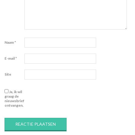
Naam
*
E-mail
*
Site
Ja, ik wil
graag de
nieuwsbrief
ontvangen.