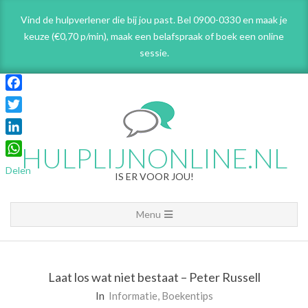
Skip
Vind de hulpverlener die bij jou past. Bel 0900-0330 en maak je
to
keuze (€0,70 p/min), maak een belafspraak
of boek een online
content
sessie.
Facebook
Twitter
LinkedIn
HULPLIJNONLINE.NL
WhatsApp
Delen
IS ER VOOR JOU!
Primary
Menu
Navigation
Menu
Laat los wat niet bestaat – Peter Russell
In
Informatie
,
Boekentips