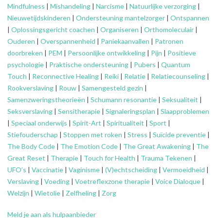
Mindfulness
|
Mishandeling
|
Narcisme
|
Natuurlijke verzorging
|
Nieuwetijdskinderen
|
Ondersteuning
mantelzorger
|
Ontspannen
|
Oplossingsgericht coachen
|
Organiseren
|
Orthomoleculair
|
Ouderen
|
Overspannenheid
|
Paniekaanvallen
|
Patronen
doorbreken
|
PEM
|
Persoonlijke ontwikkeling
|
Pijn
|
Positieve
psychologie
|
Praktische ondersteuning
|
Pubers
|
Quantum
Touch
|
Reconnective Healing
|
Reiki
|
Relatie
|
Relatiecounseling
|
Rookverslaving
|
Rouw
|
Samengesteld gezin
|
Samenzweringstheorieën
|
Schumann resonantie
|
Seksualiteit
|
Seksverslaving
|
Sensitherapie
|
Signaleringsplan
|
Slaapproblemen
|
Speciaal onderwijs
|
Spirit-Art
|
Spiritualiteit
|
Sport
|
Stiefouderschap
|
Stoppen met roken
|
Stress
|
Suïcide preventie
|
The Body Code
|
The Emotion Code
|
The Great Awakening
|
The
Great Reset
|
Therapie
|
Touch for Health
|
Trauma Tekenen
|
UFO’s
|
Vaccinatie
|
Vaginisme
|
(V)echtscheiding
|
Vermoeidheid
|
Verslaving
|
Voeding
|
Voetreflexzone therapie
|
Voice Dialoque
|
Welzijn
|
Wietolie
|
Zelfheling
|
Zorg
Meld je aan als hulpaanbieder