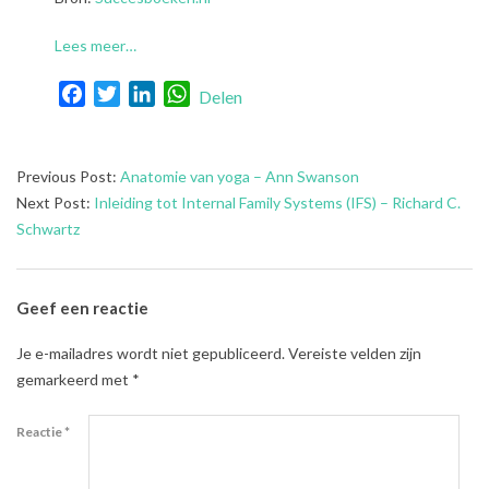
Lees meer…
Facebook
Twitter
LinkedIn
WhatsApp
Delen
2023-
Previous Post:
Anatomie van yoga – Ann Swanson
10-
Next Post:
Inleiding tot Internal Family Systems (IFS) – Richard C.
24
Schwartz
Geef een reactie
Je e-mailadres wordt niet gepubliceerd.
Vereiste velden zijn
gemarkeerd met
*
Reactie
*