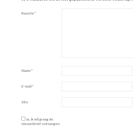
Reactie
*
Naam
*
E-mail
*
Site
Ja, ik wil graag de
nieuwsbrief ontvangen.