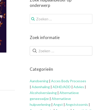
onderwerp
Zoek
naar:
Zoek informatie
Categorieën
Aandoening
|
Acces Body Processes
|
Ademhaling
|
ADHD/ADD
|
Advies
|
Alcoholverslaving
|
Alternatieve
geneeswijze
|
Alternatieve
hulpverlening
|
Angst
|
Angststoornis
|