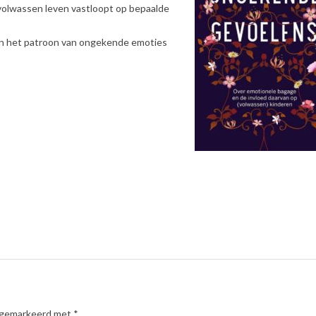
e volwassen leven vastloopt op bepaalde
n en het patroon van ongekende emoties
n gemarkeerd met
*