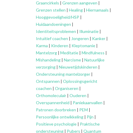
Graancirkels
|
Grenzen aangeven
|
Grenzen stellen
|
Healing
|
Hiernamaals
|
Hooggevoeligheid/HSP
|
Huidaandoeningen
|
Identiteitsproblemen
|
Illuminatie
|
Intuïtief coachen
|
Jongeren
|
Kanker
|
Karma
|
Kinderen
|
Kleptomanie
|
Mantelzorg
|
Meditatie
|
Mindfulness
|
Mishandeling
|
Narcisme
|
Natuurlijke
verzorging
|
Nieuwetijdskinderen
|
Ondersteuning
mantelzorger
|
Ontspannen
|
Oplossingsgericht
coachen
|
Organiseren
|
Orthomoleculair
|
Ouderen
|
Overspannenheid
|
Paniekaanvallen
|
Patronen doorbreken
|
PEM
|
Persoonlijke ontwikkeling
|
Pijn
|
Positieve psychologie
|
Praktische
ondersteuning
|
Pubers
|
Quantum