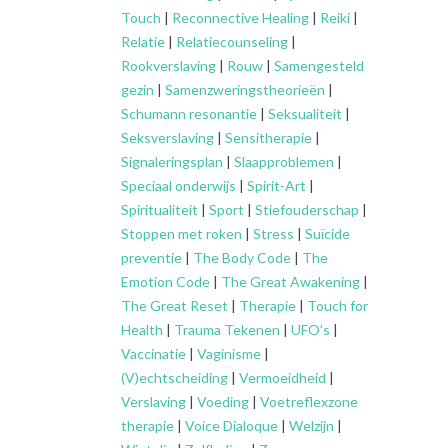
Touch
|
Reconnective Healing
|
Reiki
|
Relatie
|
Relatiecounseling
|
Rookverslaving
|
Rouw
|
Samengesteld
gezin
|
Samenzweringstheorieën
|
Schumann resonantie
|
Seksualiteit
|
Seksverslaving
|
Sensitherapie
|
Signaleringsplan
|
Slaapproblemen
|
Speciaal onderwijs
|
Spirit-Art
|
Spiritualiteit
|
Sport
|
Stiefouderschap
|
Stoppen met roken
|
Stress
|
Suïcide
preventie
|
The Body Code
|
The
Emotion Code
|
The Great Awakening
|
The Great Reset
|
Therapie
|
Touch for
Health
|
Trauma Tekenen
|
UFO’s
|
Vaccinatie
|
Vaginisme
|
(V)echtscheiding
|
Vermoeidheid
|
Verslaving
|
Voeding
|
Voetreflexzone
therapie
|
Voice Dialoque
|
Welzijn
|