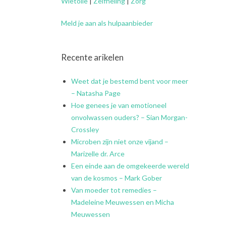
Wietolie
|
Zelfheling
|
Zorg
Meld je aan als hulpaanbieder
Recente arikelen
Weet dat je bestemd bent voor meer
– Natasha Page
Hoe genees je van emotioneel
onvolwassen ouders? – Sian Morgan-
Crossley
Microben zijn niet onze vijand –
Marizelle dr. Arce
Een einde aan de omgekeerde wereld
van de kosmos – Mark Gober
Van moeder tot remedies –
Madeleine Meuwessen en Micha
Meuwessen