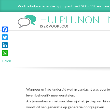
Skip
Vind de hulpverlener die bij jou past. Bel 0900-0330 en maak
to
content
HULPLIJNONLI
IS ER VOOR JOU!
Facebook
Twitter
LinkedIn
WhatsApp
Delen
Wanneer er in je kindertijd weinig aandacht was voor jo
leven behoorlijk mee worstelen.
Als je emoties er niet mochten zijn heb je diep van binne
wordt dit van generatie op generatie doorgegeven.