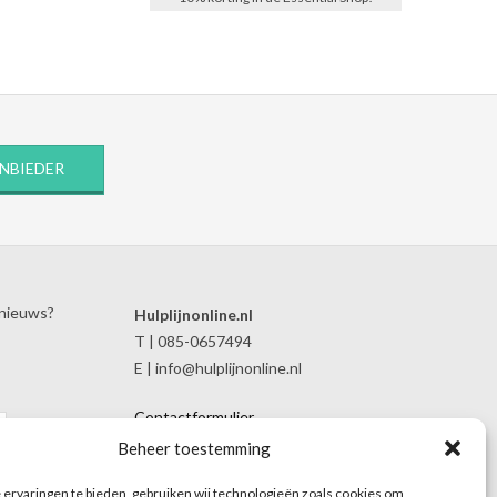
ANBIEDER
 nieuws?
Hulplijnonline.nl
T | 085-0657494
E | info@hulplijnonline.nl
Contactformulier
Over Hulplijnonline.nl
Beheer toestemming
Het team van Hulplijnonline.nl
ervaringen te bieden, gebruiken wij technologieën zoals cookies om