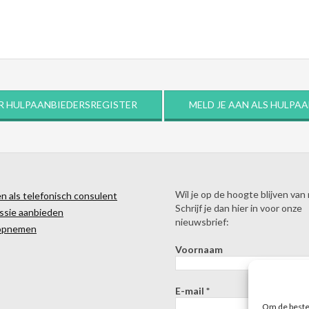
R HULPAANBIEDERSREGISTER
MELD JE AAN ALS HULPA
Wil je op de hoogte blijven van
 als telefonisch consulent
Schrijf je dan hier in voor onze
ssie aanbieden
nieuwsbrief:
opnemen
Voornaam
E-mail
*
Om de beste 