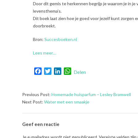
Door dit gemis te herkennen begrijp je waarom je in j
levensthema’s.
Dit boek laat zien hoe je goed voor jezelf kunt zorge
doorbreekt.
Bron:
Succesboeken.nl
Lees meer…
Facebook
Twitter
LinkedIn
WhatsApp
Delen
2021-
Previous Post:
Homemade huisparfum – Lesley Bramwell
08-
Next Post:
Water met een smaakje
26
Geef een reactie
Je e-mailadres wordt niet gepubliceerd.
Vereiste velden zij