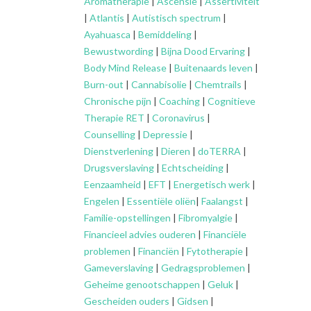
Aromatherapie
|
Ascensie
|
Assertiviteit
|
Atlantis
|
Autistisch spectrum
|
Ayahuasca
|
Bemiddeling
|
Bewustwording
|
Bijna Dood Ervaring
|
Body Mind Release
|
Buitenaards leven
|
Burn-out
|
Cannabisolie
|
Chemtrails
|
Chronische pijn
|
Coaching
|
Cognitieve
Therapie RET
|
Coronavirus
|
Counselling
|
Depressie
|
Dienstverlening
|
Dieren
|
doTERRA
|
Drugsverslaving
|
Echtscheiding
|
Eenzaamheid
|
EFT
|
Energetisch werk
|
Engelen
|
Essentiële oliën
|
Faalangst
|
Familie-opstellingen
|
Fibromyalgie
|
Financieel advies ouderen
|
Financiële
problemen
|
Financiën
|
Fytotherapie
|
Gameverslaving
|
Gedragsproblemen
|
Geheime genootschappen
|
Geluk
|
Gescheiden ouders
|
Gidsen
|