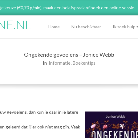
 je keuze (€0,70 p/min), maak een belafspraak
of boek een online sessie.
NE.NL
Primary
Home
Nu beschikbaar
Ik zoek hulp
Navigation
Menu
Ongekende gevoelens – Jonice Webb
In
Informatie
,
Boekentips
uw gevoelens, dan kun je daar in je latere
n geleerd dat jij er ook niet mag zijn. Vaak