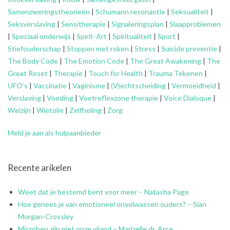
Samenzweringstheorieën
|
Schumann resonantie
|
Seksualiteit
|
Seksverslaving
|
Sensitherapie
|
Signaleringsplan
|
Slaapproblemen
|
Speciaal onderwijs
|
Spirit-Art
|
Spiritualiteit
|
Sport
|
Stiefouderschap
|
Stoppen met roken
|
Stress
|
Suïcide preventie
|
The Body Code
|
The Emotion Code
|
The Great Awakening
|
The
Great Reset
|
Therapie
|
Touch for Health
|
Trauma Tekenen
|
UFO’s
|
Vaccinatie
|
Vaginisme
|
(V)echtscheiding
|
Vermoeidheid
|
Verslaving
|
Voeding
|
Voetreflexzone therapie
|
Voice Dialoque
|
Welzijn
|
Wietolie
|
Zelfheling
|
Zorg
Meld je aan als hulpaanbieder
Recente arikelen
Weet dat je bestemd bent voor meer – Natasha Page
Hoe genees je van emotioneel onvolwassen ouders? – Sian
Morgan-Crossley
Microben zijn niet onze vijand – Marizelle dr. Arce