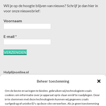
Wil je op de hoogte blijven van nieuws? Schrijf je dan hier in
voor onze nieuwsbrief:
Voornaam
E-mail
*
Hulplijnonline.nl
T | 085-0657494
Beheer toestemming
E | info@hulplijnonline.nl
Om de beste ervaringen te bieden, gebruiken wij technologieën zoals
Contactformulier
cookies om informatie over je apparaat op te slaan en/of te raadplegen. Door
in te stemmen met deze technologieën kunnen wij gegevens zoals
Over Hulplijnonline.nl
surfgedrag of unieke ID's op deze site verwerken. Als je geen toestemming
Het team van Hulplijnonline.nl