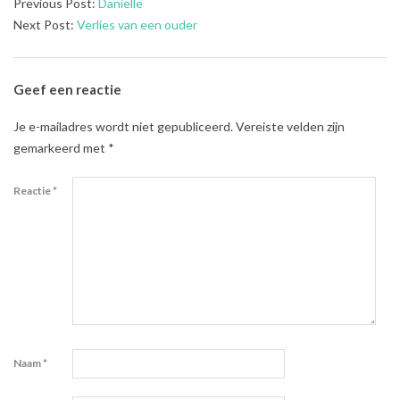
2019-
Previous Post:
Danielle
02-
Next Post:
Verlies van een ouder
10
Geef een reactie
Je e-mailadres wordt niet gepubliceerd.
Vereiste velden zijn
gemarkeerd met
*
Reactie
*
Naam
*