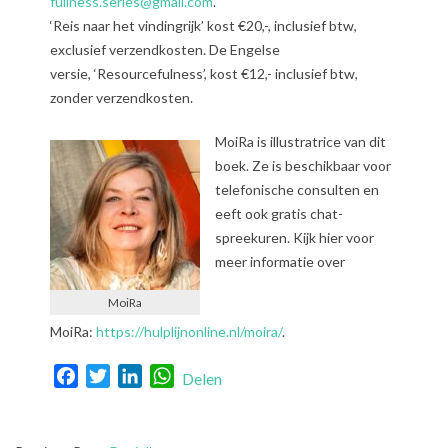
fullness.series@gmail.com
.
‘Reis naar het vindingrijk’ kost €20,-, inclusief btw,
exclusief verzendkosten. De Engelse
versie, ‘Resourcefulness’, kost €12,- inclusief btw,
zonder verzendkosten.
MoiRa is illustratrice van dit
boek. Ze is beschikbaar voor
telefonische consulten en
eeft ook gratis chat-
spreekuren. Kijk hier voor
meer informatie over
MoiRa
MoiRa:
https://hulplijnonline.nl/moira/
.
Facebook
Twitter
LinkedIn
WhatsApp
Delen