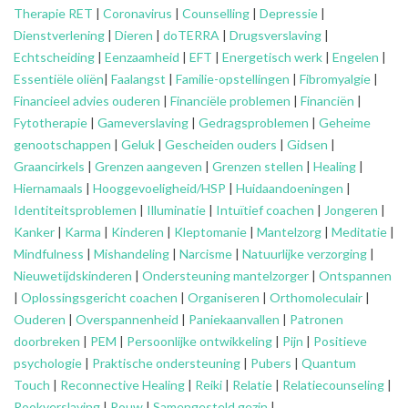
Therapie RET
|
Coronavirus
|
Counselling
|
Depressie
|
Dienstverlening
|
Dieren
|
doTERRA
|
Drugsverslaving
|
Echtscheiding
|
Eenzaamheid
|
EFT
|
Energetisch werk
|
Engelen
|
Essentiële oliën
|
Faalangst
|
Familie-opstellingen
|
Fibromyalgie
|
Financieel advies ouderen
|
Financiële problemen
|
Financiën
|
Fytotherapie
|
Gameverslaving
|
Gedragsproblemen
|
Geheime
genootschappen
|
Geluk
|
Gescheiden ouders
|
Gidsen
|
Graancirkels
|
Grenzen aangeven
|
Grenzen stellen
|
Healing
|
Hiernamaals
|
Hooggevoeligheid/HSP
|
Huidaandoeningen
|
Identiteitsproblemen
|
Illuminatie
|
Intuïtief coachen
|
Jongeren
|
Kanker
|
Karma
|
Kinderen
|
Kleptomanie
|
Mantelzorg
|
Meditatie
|
Mindfulness
|
Mishandeling
|
Narcisme
|
Natuurlijke verzorging
|
Nieuwetijdskinderen
|
Ondersteuning
mantelzorger
|
Ontspannen
|
Oplossingsgericht coachen
|
Organiseren
|
Orthomoleculair
|
Ouderen
|
Overspannenheid
|
Paniekaanvallen
|
Patronen
doorbreken
|
PEM
|
Persoonlijke ontwikkeling
|
Pijn
|
Positieve
psychologie
|
Praktische ondersteuning
|
Pubers
|
Quantum
Touch
|
Reconnective Healing
|
Reiki
|
Relatie
|
Relatiecounseling
|
Rookverslaving
|
Rouw
|
Samengesteld gezin
|