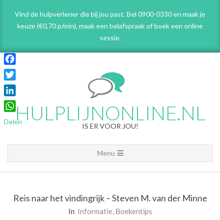
Skip
Vind de hulpverlener die bij jou past. Bel 0900-0330 en maak je
to
keuze (€0,70 p/min), maak een belafspraak
of boek een online
content
sessie.
Facebook
Twitter
LinkedIn
HULPLIJNONLINE.NL
WhatsApp
Delen
IS ER VOOR JOU!
Primary
Menu
Navigation
Menu
Reis naar het vindingrijk – Steven M. van der Minne
In
Informatie
,
Boekentips