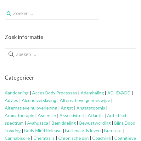
Zoek
naar:
Zoek informatie
Categorieën
Aandoening
|
Acces Body Processes
|
Ademhaling
|
ADHD/ADD
|
Advies
|
Alcoholverslaving
|
Alternatieve geneeswijze
|
Alternatieve hulpverlening
|
Angst
|
Angststoornis
|
Aromatherapie
|
Ascensie
|
Assertiviteit
|
Atlantis
|
Autistisch
spectrum
|
Ayahuasca
|
Bemiddeling
|
Bewustwording
|
Bijna Dood
Ervaring
|
Body Mind Release
|
Buitenaards leven
|
Burn-out
|
Cannabisolie
|
Chemtrails
|
Chronische pijn
|
Coaching
|
Cognitieve