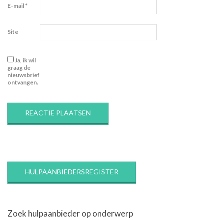
E-mail
*
Site
Ja, ik wil
graag de
nieuwsbrief
ontvangen.
HULPAANBIEDERSREGISTER
Zoek hulpaanbieder op onderwerp