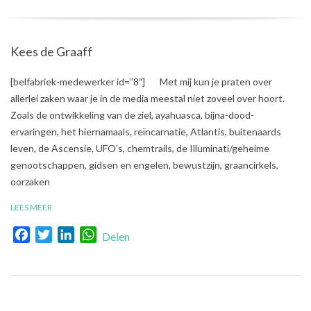
Kees de Graaff
2017-
[belfabriek-medewerker id=”8″] Met mij kun je praten over
10-
allerlei zaken waar je in de media meestal niet zoveel over hoort.
13
Zoals de ontwikkeling van de ziel, ayahuasca, bijna-dood-
ervaringen, het hiernamaals, reïncarnatie, Atlantis, buitenaards
leven, de Ascensie, UFO’s, chemtrails, de Illuminati/geheime
genootschappen, gidsen en engelen, bewustzijn, graancirkels,
oorzaken
LEES MEER
Facebook
Twitter
LinkedIn
WhatsApp
Delen