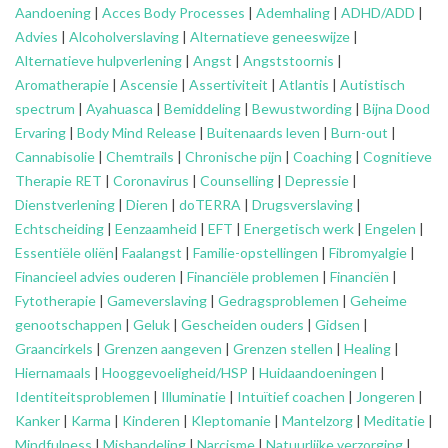
Aandoening
|
Acces Body Processes
|
Ademhaling
|
ADHD/ADD
|
Advies
|
Alcoholverslaving
|
Alternatieve geneeswijze
|
Alternatieve hulpverlening
|
Angst
|
Angststoornis
|
Aromatherapie
|
Ascensie
|
Assertiviteit
|
Atlantis
|
Autistisch
spectrum
|
Ayahuasca
|
Bemiddeling
|
Bewustwording
|
Bijna Dood
Ervaring
|
Body Mind Release
|
Buitenaards leven
|
Burn-out
|
Cannabisolie
|
Chemtrails
|
Chronische pijn
|
Coaching
|
Cognitieve
Therapie RET
|
Coronavirus
|
Counselling
|
Depressie
|
Dienstverlening
|
Dieren
|
doTERRA
|
Drugsverslaving
|
Echtscheiding
|
Eenzaamheid
|
EFT
|
Energetisch werk
|
Engelen
|
Essentiële oliën
|
Faalangst
|
Familie-opstellingen
|
Fibromyalgie
|
Financieel advies ouderen
|
Financiële problemen
|
Financiën
|
Fytotherapie
|
Gameverslaving
|
Gedragsproblemen
|
Geheime
genootschappen
|
Geluk
|
Gescheiden ouders
|
Gidsen
|
Graancirkels
|
Grenzen aangeven
|
Grenzen stellen
|
Healing
|
Hiernamaals
|
Hooggevoeligheid/HSP
|
Huidaandoeningen
|
Identiteitsproblemen
|
Illuminatie
|
Intuïtief coachen
|
Jongeren
|
Kanker
|
Karma
|
Kinderen
|
Kleptomanie
|
Mantelzorg
|
Meditatie
|
Mindfulness
|
Mishandeling
|
Narcisme
|
Natuurlijke verzorging
|