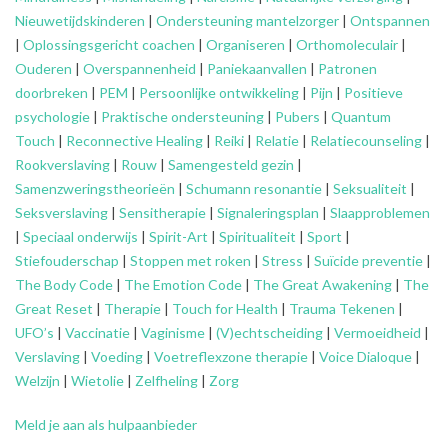
Nieuwetijdskinderen
|
Ondersteuning
mantelzorger
|
Ontspannen
|
Oplossingsgericht coachen
|
Organiseren
|
Orthomoleculair
|
Ouderen
|
Overspannenheid
|
Paniekaanvallen
|
Patronen
doorbreken
|
PEM
|
Persoonlijke ontwikkeling
|
Pijn
|
Positieve
psychologie
|
Praktische ondersteuning
|
Pubers
|
Quantum
Touch
|
Reconnective Healing
|
Reiki
|
Relatie
|
Relatiecounseling
|
Rookverslaving
|
Rouw
|
Samengesteld gezin
|
Samenzweringstheorieën
|
Schumann resonantie
|
Seksualiteit
|
Seksverslaving
|
Sensitherapie
|
Signaleringsplan
|
Slaapproblemen
|
Speciaal onderwijs
|
Spirit-Art
|
Spiritualiteit
|
Sport
|
Stiefouderschap
|
Stoppen met roken
|
Stress
|
Suïcide preventie
|
The Body Code
|
The Emotion Code
|
The Great Awakening
|
The
Great Reset
|
Therapie
|
Touch for Health
|
Trauma Tekenen
|
UFO’s
|
Vaccinatie
|
Vaginisme
|
(V)echtscheiding
|
Vermoeidheid
|
Verslaving
|
Voeding
|
Voetreflexzone therapie
|
Voice Dialoque
|
Welzijn
|
Wietolie
|
Zelfheling
|
Zorg
Meld je aan als hulpaanbieder