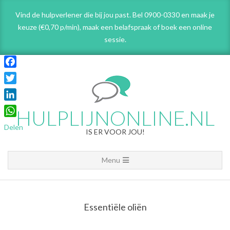
Skip
Vind de hulpverlener die bij jou past. Bel 0900-0330 en maak je
to
keuze (€0,70 p/min), maak een belafspraak
of boek een online
content
sessie.
Facebook
Twitter
LinkedIn
HULPLIJNONLINE.NL
WhatsApp
Delen
IS ER VOOR JOU!
Primary
Menu
Navigation
Menu
Essentiële oliën