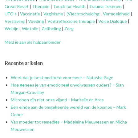
Great Reset
|
Therapie
|
Touch for Health
|
Trauma Tekenen
|
UFO’s
|
Vaccinatie
|
Vaginisme
|
(V)echtscheiding
|
Vermoeidheid
|
Verslaving
|
Voeding
|
Voetreflexzone therapie
|
Voice Dialoque
|
Welzijn
|
Wietolie
|
Zelfheling
|
Zorg
Meld je aan als hulpaanbieder
Recente arikelen
Weet dat je bestemd bent voor meer – Natasha Page
Hoe genees je van emotioneel onvolwassen ouders? – Sian
Morgan-Crossley
Microben zijn niet onze vijand – Marizelle dr. Arce
Een einde aan de omgekeerde wereld van de kosmos – Mark
Gober
Van moeder tot remedies – Madeleine Meuwessen en Micha
Meuwessen