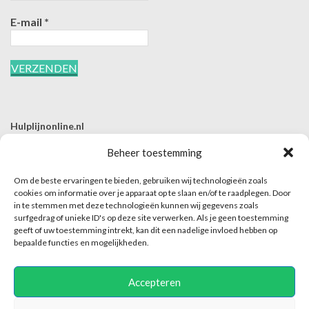
E-mail
*
Hulplijnonline.nl
T | 085-0657494
Beheer toestemming
E | info@hulplijnonline.nl
Om de beste ervaringen te bieden, gebruiken wij technologieën zoals
Contactformulier
cookies om informatie over je apparaat op te slaan en/of te raadplegen. Door
in te stemmen met deze technologieën kunnen wij gegevens zoals
Over Hulplijnonline.nl
surfgedrag of unieke ID's op deze site verwerken. Als je geen toestemming
Het team van Hulplijnonline.nl
geeft of uw toestemming intrekt, kan dit een nadelige invloed hebben op
bepaalde functies en mogelijkheden.
Accepteren