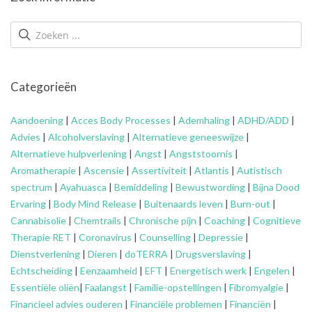
Categorieën
Aandoening
|
Acces Body Processes
|
Ademhaling
|
ADHD/ADD
|
Advies
|
Alcoholverslaving
|
Alternatieve geneeswijze
|
Alternatieve hulpverlening
|
Angst
|
Angststoornis
|
Aromatherapie
|
Ascensie
|
Assertiviteit
|
Atlantis
|
Autistisch
spectrum
|
Ayahuasca
|
Bemiddeling
|
Bewustwording
|
Bijna Dood
Ervaring
|
Body Mind Release
|
Buitenaards leven
|
Burn-out
|
Cannabisolie
|
Chemtrails
|
Chronische pijn
|
Coaching
|
Cognitieve
Therapie RET
|
Coronavirus
|
Counselling
|
Depressie
|
Dienstverlening
|
Dieren
|
doTERRA
|
Drugsverslaving
|
Echtscheiding
|
Eenzaamheid
|
EFT
|
Energetisch werk
|
Engelen
|
Essentiële oliën
|
Faalangst
|
Familie-opstellingen
|
Fibromyalgie
|
Financieel advies ouderen
|
Financiële problemen
|
Financiën
|