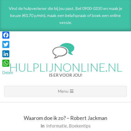
Skip
Vind de hulpverlener die bij jou past. Bel 0900-0330 en maak je
to
keuze (€0,70 p/min), maak een belafspraak
of boek een online
content
sessie.
Facebook
Twitter
LinkedIn
HULPLIJNONLINE.NL
WhatsApp
Delen
IS ER VOOR JOU!
Primary
Menu
Navigation
Menu
Waarom doe ik zo? – Robert Jackman
In
Informatie
,
Boekentips