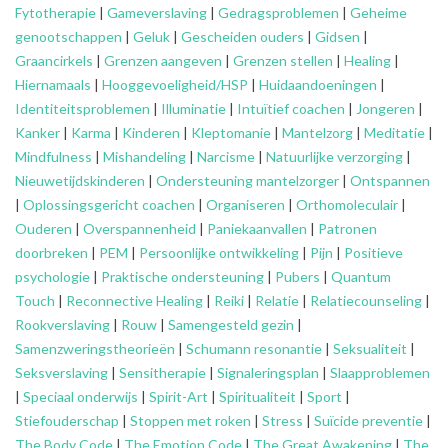
Fytotherapie
|
Gameverslaving
|
Gedragsproblemen
|
Geheime
genootschappen
|
Geluk
|
Gescheiden ouders
|
Gidsen
|
Graancirkels
|
Grenzen aangeven
|
Grenzen stellen
|
Healing
|
Hiernamaals
|
Hooggevoeligheid/HSP
|
Huidaandoeningen
|
Identiteitsproblemen
|
Illuminatie
|
Intuïtief coachen
|
Jongeren
|
Kanker
|
Karma
|
Kinderen
|
Kleptomanie
|
Mantelzorg
|
Meditatie
|
Mindfulness
|
Mishandeling
|
Narcisme
|
Natuurlijke verzorging
|
Nieuwetijdskinderen
|
Ondersteuning
mantelzorger
|
Ontspannen
|
Oplossingsgericht coachen
|
Organiseren
|
Orthomoleculair
|
Ouderen
|
Overspannenheid
|
Paniekaanvallen
|
Patronen
doorbreken
|
PEM
|
Persoonlijke ontwikkeling
|
Pijn
|
Positieve
psychologie
|
Praktische ondersteuning
|
Pubers
|
Quantum
Touch
|
Reconnective Healing
|
Reiki
|
Relatie
|
Relatiecounseling
|
Rookverslaving
|
Rouw
|
Samengesteld gezin
|
Samenzweringstheorieën
|
Schumann resonantie
|
Seksualiteit
|
Seksverslaving
|
Sensitherapie
|
Signaleringsplan
|
Slaapproblemen
|
Speciaal onderwijs
|
Spirit-Art
|
Spiritualiteit
|
Sport
|
Stiefouderschap
|
Stoppen met roken
|
Stress
|
Suïcide preventie
|
The Body Code
|
The Emotion Code
|
The Great Awakening
|
The