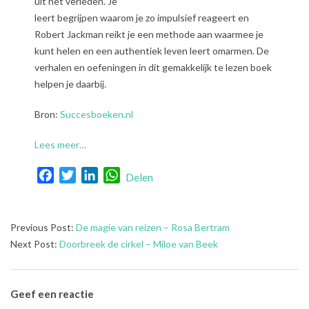
uit het verleden. Je
leert begrijpen waarom je zo impulsief reageert en
Robert Jackman reikt je een methode aan waarmee je
kunt helen en een authentiek leven leert omarmen. De
verhalen en oefeningen in dit gemakkelijk te lezen boek
helpen je daarbij.
Bron:
Succesboeken.nl
Lees meer…
Facebook
Twitter
LinkedIn
WhatsApp
Delen
2023-
Previous Post:
De magie van reizen – Rosa Bertram
07-
Next Post:
Doorbreek de cirkel – Miloe van Beek
11
Geef een reactie