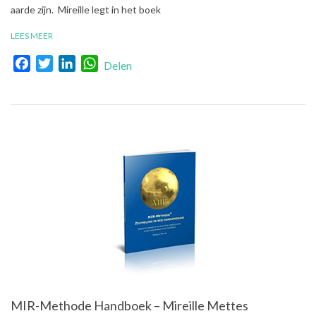
aarde zijn. Mireille legt in het boek
LEES MEER
Facebook
Twitter
LinkedIn
WhatsApp
Delen
MIR-Methode Handboek – Mireille Mettes