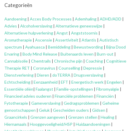
Categorieën
Aandoening
|
Acces Body Processes
|
Ademhaling
|
ADHD/ADD
|
Advies
|
Alcoholverslaving
|
Alternatieve geneeswijze
|
Alternatieve hulpverlening
|
Angst
|
Angststoornis
|
Aromatherapie
|
Ascensie
|
Assertiviteit
|
Atlantis
|
Autistisch
spectrum
|
Ayahuasca
|
Bemiddeling
|
Bewustwording
|
Bijna Dood
Ervaring
|
Body Mind Release
|
Buitenaards leven
|
Burn-out
|
Cannabisolie
|
Chemtrails
|
Chronische pijn
|
Coaching
|
Cognitieve
Therapie RET
|
Coronavirus
|
Counselling
|
Depressie
|
Dienstverlening
|
Dieren
|
doTERRA
|
Drugsverslaving
|
Echtscheiding
|
Eenzaamheid
|
EFT
|
Energetisch werk
|
Engelen
|
Essentiële oliën
|
Faalangst
|
Familie-opstellingen
|
Fibromyalgie
|
Financieel advies ouderen
|
Financiële problemen
|
Financiën
|
Fytotherapie
|
Gameverslaving
|
Gedragsproblemen
|
Geheime
genootschappen
|
Geluk
|
Gescheiden ouders
|
Gidsen
|
Graancirkels
|
Grenzen aangeven
|
Grenzen stellen
|
Healing
|
Hiernamaals
|
Hooggevoeligheid/HSP
|
Huidaandoeningen
|