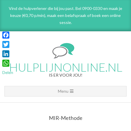
Skip
Vind de hulpverlener die bij jou past. Bel 0900-0330 en maak je
to
keuze (€0,70 p/min), maak een belafspraak
of boek een online
content
sessie.
Facebook
Twitter
LinkedIn
HULPLIJNONLINE.NL
WhatsApp
Delen
IS ER VOOR JOU!
Primary
Menu
Navigation
Menu
MIR-Methode