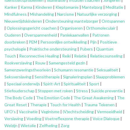
Identiteitsproblemen
|
Illuminatie
|
Intuïtief coachen
|
Jongeren
|
Kanker
|
Karma
|
Kinderen
|
Kleptomanie
|
Mantelzorg
|
Meditatie
|
Mindfulness
|
Mishandeling
|
Narcisme
|
Natuurlijke verzorging
|
Nieuwetijdskinderen
|
Ondersteuning
mantelzorger
|
Ontspannen
|
Oplossingsgericht coachen
|
Organiseren
|
Orthomoleculair
|
Ouderen
|
Overspannenheid
|
Paniekaanvallen
|
Patronen
doorbreken
|
PEM
|
Persoonlijke ontwikkeling
|
Pijn
|
Positieve
psychologie
|
Praktische ondersteuning
|
Pubers
|
Quantum
Touch
|
Reconnective Healing
|
Reiki
|
Relatie
|
Relatiecounseling
|
Rookverslaving
|
Rouw
|
Samengesteld gezin
|
Samenzweringstheorieën
|
Schumann resonantie
|
Seksualiteit
|
Seksverslaving
|
Sensitherapie
|
Signaleringsplan
|
Slaapproblemen
|
Speciaal onderwijs
|
Spirit-Art
|
Spiritualiteit
|
Sport
|
Stiefouderschap
|
Stoppen met roken
|
Stress
|
Suïcide preventie
|
The Body Code
|
The Emotion Code
|
The Great Awakening
|
The
Great Reset
|
Therapie
|
Touch for Health
|
Trauma Tekenen
|
UFO’s
|
Vaccinatie
|
Vaginisme
|
(V)echtscheiding
|
Vermoeidheid
|
Verslaving
|
Voeding
|
Voetreflexzone therapie
|
Voice Dialoque
|
Welzijn
|
Wietolie
|
Zelfheling
|
Zorg