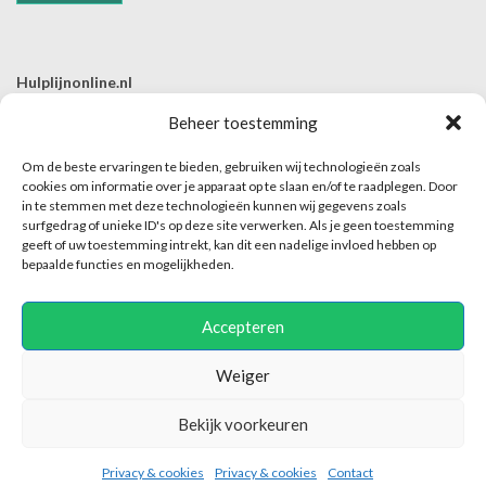
Hulplijnonline.nl
T | 085-0657494
Beheer toestemming
E | info@hulplijnonline.nl
Om de beste ervaringen te bieden, gebruiken wij technologieën zoals
Contactformulier
cookies om informatie over je apparaat op te slaan en/of te raadplegen. Door
in te stemmen met deze technologieën kunnen wij gegevens zoals
Over Hulplijnonline.nl
surfgedrag of unieke ID's op deze site verwerken. Als je geen toestemming
Het team van Hulplijnonline.nl
geeft of uw toestemming intrekt, kan dit een nadelige invloed hebben op
bepaalde functies en mogelijkheden.
Accepteren
Weiger
Bekijk voorkeuren
Hulplijnonline maakt enkel dit platform mogelijk en is niet verantwoordelijk of
aansprakelijk voor de inhoud van het contact tussen hulpaanbieder en hulpvrager.
2018-2025 © Hulplijnonline.nl
Privacy & cookies
Privacy & cookies
Contact