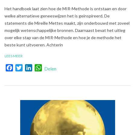
2018-
Het handboek laat zien hoe de MIR-Methode is ontstaan en door
09-
welke alternatieve geneeswijzen het is geïnspireerd. De
04
statements die Mireille Mettes maakt, zijn onderbouwd met zoveel
mogelijk wetenschappelijke bronnen. Daarnaast bevat het uitleg
over elke stap van de MIR-Methode en hoe je de methode het
beste kunt uitvoeren. Achterin
LEES MEER
Facebook
Twitter
LinkedIn
WhatsApp
Delen