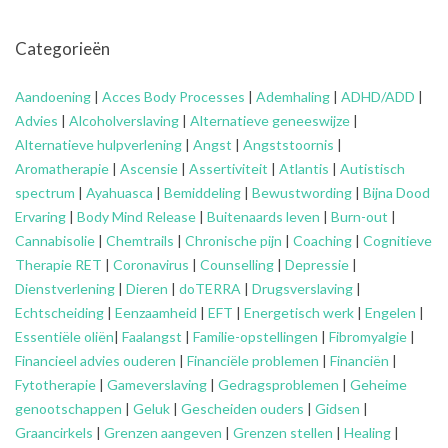
Categorieën
Aandoening
|
Acces Body Processes
|
Ademhaling
|
ADHD/ADD
|
Advies
|
Alcoholverslaving
|
Alternatieve geneeswijze
|
Alternatieve hulpverlening
|
Angst
|
Angststoornis
|
Aromatherapie
|
Ascensie
|
Assertiviteit
|
Atlantis
|
Autistisch
spectrum
|
Ayahuasca
|
Bemiddeling
|
Bewustwording
|
Bijna Dood
Ervaring
|
Body Mind Release
|
Buitenaards leven
|
Burn-out
|
Cannabisolie
|
Chemtrails
|
Chronische pijn
|
Coaching
|
Cognitieve
Therapie RET
|
Coronavirus
|
Counselling
|
Depressie
|
Dienstverlening
|
Dieren
|
doTERRA
|
Drugsverslaving
|
Echtscheiding
|
Eenzaamheid
|
EFT
|
Energetisch werk
|
Engelen
|
Essentiële oliën
|
Faalangst
|
Familie-opstellingen
|
Fibromyalgie
|
Financieel advies ouderen
|
Financiële problemen
|
Financiën
|
Fytotherapie
|
Gameverslaving
|
Gedragsproblemen
|
Geheime
genootschappen
|
Geluk
|
Gescheiden ouders
|
Gidsen
|
Graancirkels
|
Grenzen aangeven
|
Grenzen stellen
|
Healing
|