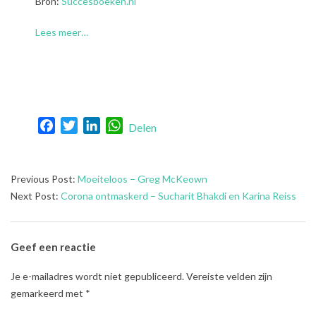
Bron:
Succesboeken.nl
Lees meer…
Facebook
Twitter
LinkedIn
WhatsApp
Delen
2021-
Previous Post:
Moeiteloos – Greg McKeown
07-
Next Post:
Corona ontmaskerd – Sucharit Bhakdi en Karina Reiss
13
Geef een reactie
Je e-mailadres wordt niet gepubliceerd.
Vereiste velden zijn
gemarkeerd met
*