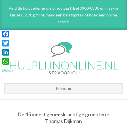
Skip
Vind de hulpverlener die bij jou past. Bel 0900-0330 en maak je
to
keuze (€0,70 p/min), maak een belafspraak
of boek een online
content
sessie.
Facebook
Twitter
LinkedIn
HULPLIJNONLINE.NL
WhatsApp
Delen
IS ER VOOR JOU!
Primary
Menu
Navigation
Menu
De 45 meest geneeskrachtige groenten –
Thomas Dijkman