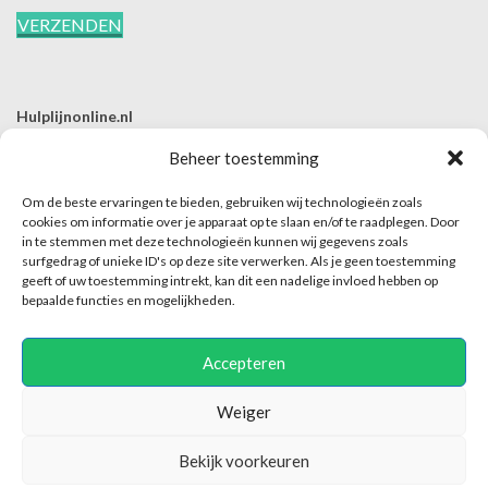
Hulplijnonline.nl
T | 085-0657494
Beheer toestemming
E | info@hulplijnonline.nl
Om de beste ervaringen te bieden, gebruiken wij technologieën zoals
Contactformulier
cookies om informatie over je apparaat op te slaan en/of te raadplegen. Door
in te stemmen met deze technologieën kunnen wij gegevens zoals
Over Hulplijnonline.nl
surfgedrag of unieke ID's op deze site verwerken. Als je geen toestemming
Het team van Hulplijnonline.nl
geeft of uw toestemming intrekt, kan dit een nadelige invloed hebben op
bepaalde functies en mogelijkheden.
Accepteren
Weiger
Hulplijnonline maakt enkel dit platform mogelijk en is niet verantwoordelijk of
Bekijk voorkeuren
aansprakelijk voor de inhoud van het contact tussen hulpaanbieder en hulpvrager.