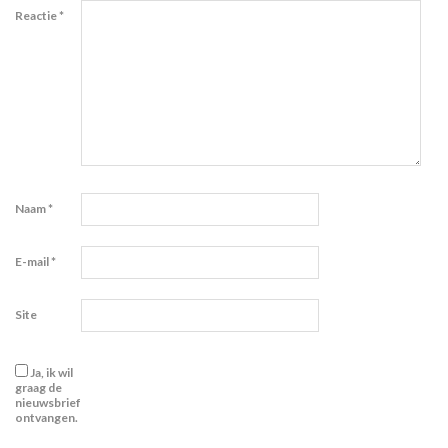
Reactie
*
Naam
*
E-mail
*
Site
Ja, ik wil
graag de
nieuwsbrief
ontvangen.