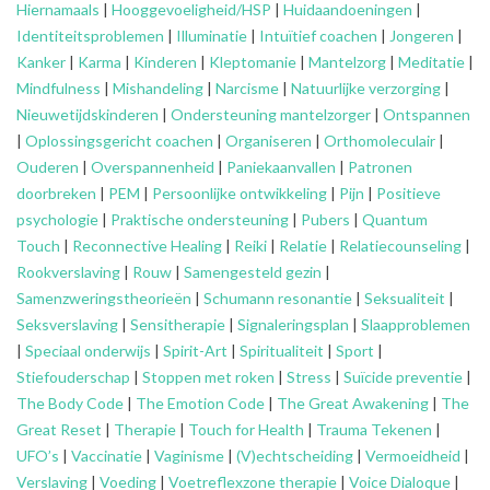
Hiernamaals
|
Hooggevoeligheid/HSP
|
Huidaandoeningen
|
Identiteitsproblemen
|
Illuminatie
|
Intuïtief coachen
|
Jongeren
|
Kanker
|
Karma
|
Kinderen
|
Kleptomanie
|
Mantelzorg
|
Meditatie
|
Mindfulness
|
Mishandeling
|
Narcisme
|
Natuurlijke verzorging
|
Nieuwetijdskinderen
|
Ondersteuning
mantelzorger
|
Ontspannen
|
Oplossingsgericht coachen
|
Organiseren
|
Orthomoleculair
|
Ouderen
|
Overspannenheid
|
Paniekaanvallen
|
Patronen
doorbreken
|
PEM
|
Persoonlijke ontwikkeling
|
Pijn
|
Positieve
psychologie
|
Praktische ondersteuning
|
Pubers
|
Quantum
Touch
|
Reconnective Healing
|
Reiki
|
Relatie
|
Relatiecounseling
|
Rookverslaving
|
Rouw
|
Samengesteld gezin
|
Samenzweringstheorieën
|
Schumann resonantie
|
Seksualiteit
|
Seksverslaving
|
Sensitherapie
|
Signaleringsplan
|
Slaapproblemen
|
Speciaal onderwijs
|
Spirit-Art
|
Spiritualiteit
|
Sport
|
Stiefouderschap
|
Stoppen met roken
|
Stress
|
Suïcide preventie
|
The Body Code
|
The Emotion Code
|
The Great Awakening
|
The
Great Reset
|
Therapie
|
Touch for Health
|
Trauma Tekenen
|
UFO’s
|
Vaccinatie
|
Vaginisme
|
(V)echtscheiding
|
Vermoeidheid
|
Verslaving
|
Voeding
|
Voetreflexzone therapie
|
Voice Dialoque
|