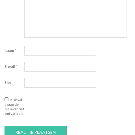
Naam
*
E-mail
*
Site
Ja, ik wil
graag de
nieuwsbrief
ontvangen.