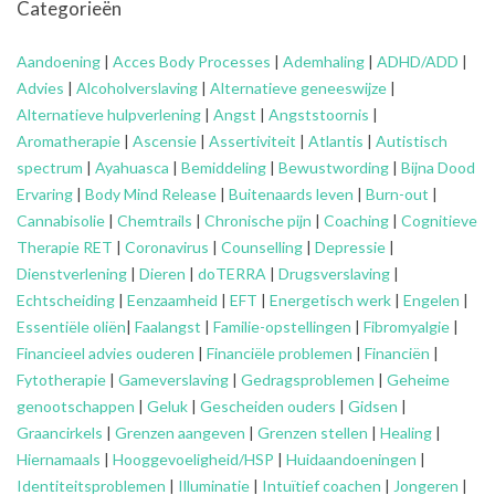
Categorieën
Aandoening
|
Acces Body Processes
|
Ademhaling
|
ADHD/ADD
|
Advies
|
Alcoholverslaving
|
Alternatieve geneeswijze
|
Alternatieve hulpverlening
|
Angst
|
Angststoornis
|
Aromatherapie
|
Ascensie
|
Assertiviteit
|
Atlantis
|
Autistisch
spectrum
|
Ayahuasca
|
Bemiddeling
|
Bewustwording
|
Bijna Dood
Ervaring
|
Body Mind Release
|
Buitenaards leven
|
Burn-out
|
Cannabisolie
|
Chemtrails
|
Chronische pijn
|
Coaching
|
Cognitieve
Therapie RET
|
Coronavirus
|
Counselling
|
Depressie
|
Dienstverlening
|
Dieren
|
doTERRA
|
Drugsverslaving
|
Echtscheiding
|
Eenzaamheid
|
EFT
|
Energetisch werk
|
Engelen
|
Essentiële oliën
|
Faalangst
|
Familie-opstellingen
|
Fibromyalgie
|
Financieel advies ouderen
|
Financiële problemen
|
Financiën
|
Fytotherapie
|
Gameverslaving
|
Gedragsproblemen
|
Geheime
genootschappen
|
Geluk
|
Gescheiden ouders
|
Gidsen
|
Graancirkels
|
Grenzen aangeven
|
Grenzen stellen
|
Healing
|
Hiernamaals
|
Hooggevoeligheid/HSP
|
Huidaandoeningen
|
Identiteitsproblemen
|
Illuminatie
|
Intuïtief coachen
|
Jongeren
|