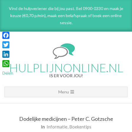
Skip
Vind de hulpverlener die bij jou past. Bel 0900-0330 en maak je
to
keuze (€0,70 p/min), maak een belafspraak
of boek een online
content
sessie.
Facebook
Twitter
LinkedIn
HULPLIJNONLINE.NL
WhatsApp
Delen
IS ER VOOR JOU!
Primary
Menu
Navigation
Menu
Dodelijke medicijnen – Peter C. Gotzsche
In
Informatie
,
Boekentips