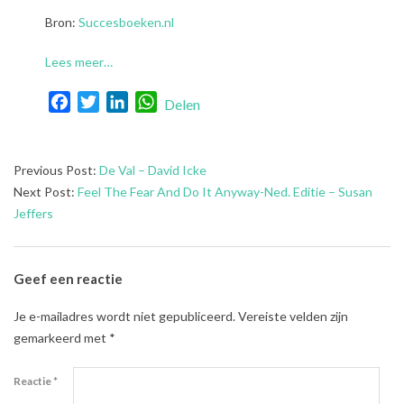
Bron:
Succesboeken.nl
Lees meer…
Facebook
Twitter
LinkedIn
WhatsApp
Delen
2022-
Previous Post:
De Val – David Icke
08-
Next Post:
Feel The Fear And Do It Anyway-Ned. Editie – Susan
09
Jeffers
Geef een reactie
Je e-mailadres wordt niet gepubliceerd.
Vereiste velden zijn
gemarkeerd met
*
Reactie
*