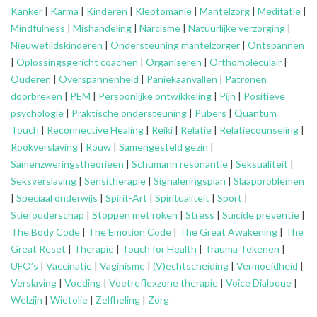
Kanker
|
Karma
|
Kinderen
|
Kleptomanie
|
Mantelzorg
|
Meditatie
|
Mindfulness
|
Mishandeling
|
Narcisme
|
Natuurlijke verzorging
|
Nieuwetijdskinderen
|
Ondersteuning
mantelzorger
|
Ontspannen
|
Oplossingsgericht coachen
|
Organiseren
|
Orthomoleculair
|
Ouderen
|
Overspannenheid
|
Paniekaanvallen
|
Patronen
doorbreken
|
PEM
|
Persoonlijke ontwikkeling
|
Pijn
|
Positieve
psychologie
|
Praktische ondersteuning
|
Pubers
|
Quantum
Touch
|
Reconnective Healing
|
Reiki
|
Relatie
|
Relatiecounseling
|
Rookverslaving
|
Rouw
|
Samengesteld gezin
|
Samenzweringstheorieën
|
Schumann resonantie
|
Seksualiteit
|
Seksverslaving
|
Sensitherapie
|
Signaleringsplan
|
Slaapproblemen
|
Speciaal onderwijs
|
Spirit-Art
|
Spiritualiteit
|
Sport
|
Stiefouderschap
|
Stoppen met roken
|
Stress
|
Suïcide preventie
|
The Body Code
|
The Emotion Code
|
The Great Awakening
|
The
Great Reset
|
Therapie
|
Touch for Health
|
Trauma Tekenen
|
UFO’s
|
Vaccinatie
|
Vaginisme
|
(V)echtscheiding
|
Vermoeidheid
|
Verslaving
|
Voeding
|
Voetreflexzone therapie
|
Voice Dialoque
|
Welzijn
|
Wietolie
|
Zelfheling
|
Zorg