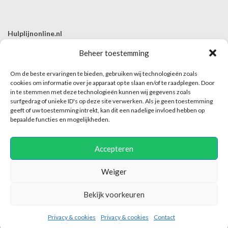
Hulplijnonline.nl
T | 085-0657494
Beheer toestemming
E | info@hulplijnonline.nl
Om de beste ervaringen te bieden, gebruiken wij technologieën zoals
Contactformulier
cookies om informatie over je apparaat op te slaan en/of te raadplegen. Door
in te stemmen met deze technologieën kunnen wij gegevens zoals
Over Hulplijnonline.nl
surfgedrag of unieke ID's op deze site verwerken. Als je geen toestemming
Het team van Hulplijnonline.nl
geeft of uw toestemming intrekt, kan dit een nadelige invloed hebben op
bepaalde functies en mogelijkheden.
Accepteren
Weiger
Hulplijnonline maakt enkel dit platform mogelijk en is niet verantwoordelijk of
Bekijk voorkeuren
aansprakelijk voor de inhoud van het contact tussen hulpaanbieder en hulpvrager.
2018-2025 © Hulplijnonline.nl
Privacy & cookies
Privacy & cookies
Contact