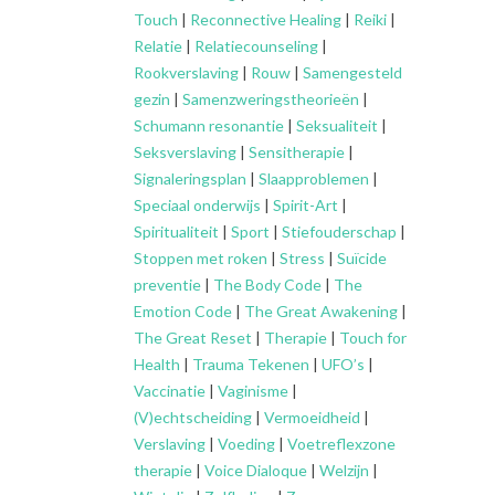
Touch
|
Reconnective Healing
|
Reiki
|
Relatie
|
Relatiecounseling
|
Rookverslaving
|
Rouw
|
Samengesteld
gezin
|
Samenzweringstheorieën
|
Schumann resonantie
|
Seksualiteit
|
Seksverslaving
|
Sensitherapie
|
Signaleringsplan
|
Slaapproblemen
|
Speciaal onderwijs
|
Spirit-Art
|
Spiritualiteit
|
Sport
|
Stiefouderschap
|
Stoppen met roken
|
Stress
|
Suïcide
preventie
|
The Body Code
|
The
Emotion Code
|
The Great Awakening
|
The Great Reset
|
Therapie
|
Touch for
Health
|
Trauma Tekenen
|
UFO’s
|
Vaccinatie
|
Vaginisme
|
(V)echtscheiding
|
Vermoeidheid
|
Verslaving
|
Voeding
|
Voetreflexzone
therapie
|
Voice Dialoque
|
Welzijn
|