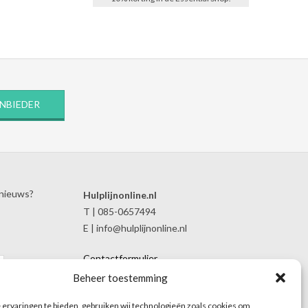
ANBIEDER
 nieuws?
Hulplijnonline.nl
T | 085-0657494
E | info@hulplijnonline.nl
Contactformulier
Over Hulplijnonline.nl
Beheer toestemming
Het team van Hulplijnonline.nl
ervaringen te bieden, gebruiken wij technologieën zoals cookies om