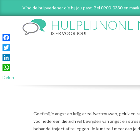
Skip
Vind de hulpverlener die bij jou past. Bel 0900-0330 en maak
to
content
HULPLIJNONLI
IS ER VOOR JOU!
Facebook
Twitter
LinkedIn
WhatsApp
Delen
Geef mij je angst en krijg er zelfvertrouwen, geluk en 
voor iedereen die zich wil bevrijden van angst en stress
behandeltraject af te leggen. Je kunt zelf meer dan je 