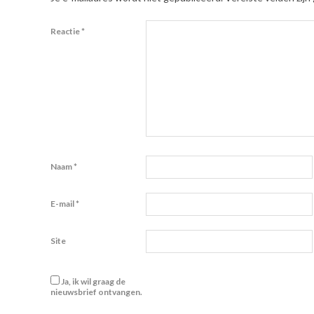
Reactie
*
Naam
*
E-mail
*
Site
Ja, ik wil graag de
nieuwsbrief ontvangen.