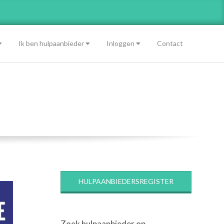
Ik ben hulpaanbieder
Inloggen
Contact
HULPAANBIEDERSREGISTER
Zoek hulpaanbieder op