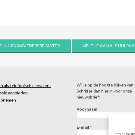
R HULPAANBIEDERSREGISTER
MELD JE AAN ALS HULPA
Wil je op de hoogte blijven van
 als telefonisch consulent
Schrijf je dan hier in voor onze
ssie aanbieden
nieuwsbrief:
opnemen
Voornaam
E-mail
*
Om de beste 