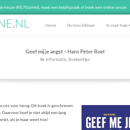
 je keuze (€0,70 p/min), maak een belafspraak
of boek een online sessie.
NE.NL
Primary
Home
Nu beschikbaar
Ik zoek hulp
Navigation
Menu
Geef mij je angst – Hans Peter Roel
In
Informatie
,
Boekentips
succes voor terug. Dit boek is geschreven
. Daarvoor hoef je niet altijd een lang
denkt, als je maar weet hoe!