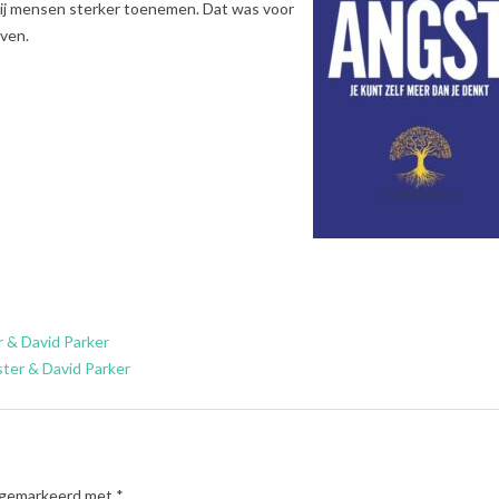
 bij mensen sterker toenemen. Dat was voor
jven.
r & David Parker
ster & David Parker
n gemarkeerd met
*