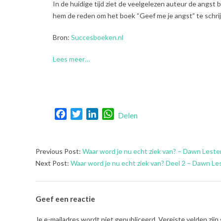
In de huidige tijd ziet de veelgelezen auteur de angst
hem de reden om het boek “Geef me je angst” te schri
Bron:
Succesboeken.nl
Lees meer…
Facebook
Twitter
LinkedIn
WhatsApp
Delen
2022-
Previous Post:
Waar word je nu echt ziek van? – Dawn Leste
12-
Next Post:
Waar word je nu echt ziek van? Deel 2 – Dawn Le
06
Geef een reactie
Je e-mailadres wordt niet gepubliceerd.
Vereiste velden zij