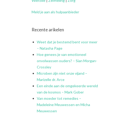
Wietolie
|
Zelfheling
|
Zorg
Meld je aan als hulpaanbieder
Recente arikelen
Weet dat je bestemd bent voor meer
– Natasha Page
Hoe genees je van emotioneel
onvolwassen ouders? – Sian Morgan-
Crossley
Microben zijn niet onze vijand –
Marizelle dr. Arce
Een einde aan de omgekeerde wereld
van de kosmos – Mark Gober
Van moeder tot remedies –
Madeleine Meuwessen en Micha
Meuwessen