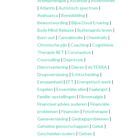
Aromatherapie
|
Ascensie
|
Assertiviteit
|
Atlantis
|
Autistisch spectrum
|
Ayahuasca
|
Bemiddeling
|
Bewustwording
|
Bijna Dood Ervaring
|
Body Mind Release
|
Buitenaards leven
|
Burn-out
|
Cannabisolie
|
Chemtrails
|
Chronische pijn
|
Coaching
|
Cognitieve
Therapie RET
|
Coronavirus
|
Counselling
|
Depressie
|
Dienstverlening
|
Dieren
|
doTERRA
|
Drugsverslaving
|
Echtscheiding
|
Eenzaamheid
|
EFT
|
Energetisch werk
|
Engelen
|
Essentiële oliën
|
Faalangst
|
Familie-opstellingen
|
Fibromyalgie
|
Financieel advies ouderen
|
Financiële
problemen
|
Financiën
|
Fytotherapie
|
Gameverslaving
|
Gedragsproblemen
|
Geheime genootschappen
|
Geluk
|
Gescheiden ouders
|
Gidsen
|