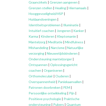
Graancirkels
|
Grenzen aangeven
|
Grenzen stellen
|
Healing
|
Hiernamaals
|
Hooggevoeligheid/HSP
|
Huidaandoeningen
|
Identiteitsproblemen
|
Illuminatie
|
Intuïtief coachen
|
Jongeren
|
Kanker
|
Karma
|
Kinderen
|
Kleptomanie
|
Mantelzorg
|
Meditatie
|
Mindfulness
|
Mishandeling
|
Narcisme
|
Natuurlijke
verzorging
|
Nieuwetijdskinderen
|
Ondersteuning
mantelzorger
|
Ontspannen
|
Oplossingsgericht
coachen
|
Organiseren
|
Orthomoleculair
|
Ouderen
|
Overspannenheid
|
Paniekaanvallen
|
Patronen doorbreken
|
PEM
|
Persoonlijke ontwikkeling
|
Pijn
|
Positieve psychologie
|
Praktische
ondersteuning
|
Pubers
|
Quantum