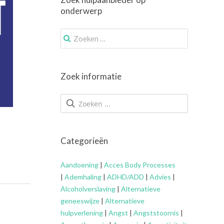
onderwerp
Zoek
naar:
Zoek informatie
Categorieën
Aandoening
|
Acces Body Processes
|
Ademhaling
|
ADHD/ADD
|
Advies
|
Alcoholverslaving
|
Alternatieve
geneeswijze
|
Alternatieve
hulpverlening
|
Angst
|
Angststoornis
|