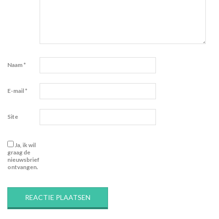
Naam
*
E-mail
*
Site
Ja, ik wil
graag de
nieuwsbrief
ontvangen.