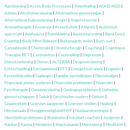
Aandoening
|
Acces Body Processes
|
Ademhaling
|
ADHD/ADD
|
Advies
|
Alcoholverslaving
|
Alternatieve geneeswijze
|
Alternatieve hulpverlening
|
Angst
|
Angststoornis
|
Aromatherapie
|
Ascensie
|
Assertiviteit
|
Atlantis
|
Autistisch
spectrum
|
Ayahuasca
|
Bemiddeling
|
Bewustwording
|
Bijna Dood
Ervaring
|
Body Mind Release
|
Buitenaards leven
|
Burn-out
|
Cannabisolie
|
Chemtrails
|
Chronische pijn
|
Coaching
|
Cognitieve
Therapie RET
|
Coronavirus
|
Counselling
|
Depressie
|
Dienstverlening
|
Dieren
|
doTERRA
|
Drugsverslaving
|
Echtscheiding
|
Eenzaamheid
|
EFT
|
Energetisch werk
|
Engelen
|
Essentiële oliën
|
Faalangst
|
Familie-opstellingen
|
Fibromyalgie
|
Financieel advies ouderen
|
Financiële problemen
|
Financiën
|
Fytotherapie
|
Gameverslaving
|
Gedragsproblemen
|
Geheime
genootschappen
|
Geluk
|
Gescheiden ouders
|
Gidsen
|
Graancirkels
|
Grenzen aangeven
|
Grenzen stellen
|
Healing
|
Hiernamaals
|
Hooggevoeligheid/HSP
|
Huidaandoeningen
|
Identiteitsproblemen
|
Illuminatie
|
Intuïtief coachen
|
Jongeren
|
Kanker
|
Karma
|
Kinderen
|
Kleptomanie
|
Mantelzorg
|
Meditatie
|