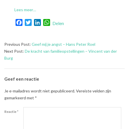
Lees meer…
Facebook
Twitter
LinkedIn
WhatsApp
Delen
2022-
Previous Post:
Geef mij je angst – Hans Peter Roel
12-
Next Post:
De kracht van familieopstellingen – Vincent van der
13
Burg
Geef een reactie
Je e-mailadres wordt niet gepubliceerd.
Vereiste velden zijn
gemarkeerd met
*
Reactie
*