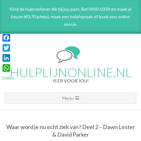
Skip
Vind de hulpverlener die bij jou past. Bel 0900-0330 en maak je
to
keuze (€0,70 p/min), maak een belafspraak
of boek een online
content
sessie.
Facebook
Twitter
LinkedIn
HULPLIJNONLINE.NL
WhatsApp
Delen
IS ER VOOR JOU!
Primary
Menu
Navigation
Menu
Waar word je nu echt ziek van? Deel 2 – Dawn Lester
& David Parker