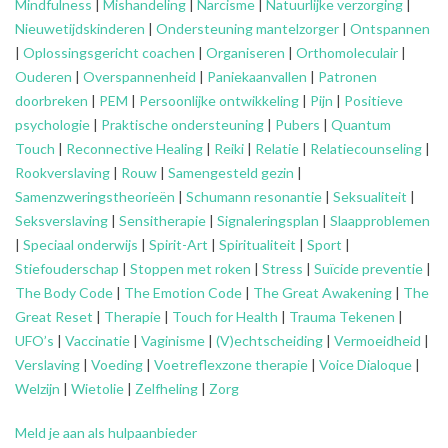
Mindfulness
|
Mishandeling
|
Narcisme
|
Natuurlijke verzorging
|
Nieuwetijdskinderen
|
Ondersteuning
mantelzorger
|
Ontspannen
|
Oplossingsgericht coachen
|
Organiseren
|
Orthomoleculair
|
Ouderen
|
Overspannenheid
|
Paniekaanvallen
|
Patronen
doorbreken
|
PEM
|
Persoonlijke ontwikkeling
|
Pijn
|
Positieve
psychologie
|
Praktische ondersteuning
|
Pubers
|
Quantum
Touch
|
Reconnective Healing
|
Reiki
|
Relatie
|
Relatiecounseling
|
Rookverslaving
|
Rouw
|
Samengesteld gezin
|
Samenzweringstheorieën
|
Schumann resonantie
|
Seksualiteit
|
Seksverslaving
|
Sensitherapie
|
Signaleringsplan
|
Slaapproblemen
|
Speciaal onderwijs
|
Spirit-Art
|
Spiritualiteit
|
Sport
|
Stiefouderschap
|
Stoppen met roken
|
Stress
|
Suïcide preventie
|
The Body Code
|
The Emotion Code
|
The Great Awakening
|
The
Great Reset
|
Therapie
|
Touch for Health
|
Trauma Tekenen
|
UFO’s
|
Vaccinatie
|
Vaginisme
|
(V)echtscheiding
|
Vermoeidheid
|
Verslaving
|
Voeding
|
Voetreflexzone therapie
|
Voice Dialoque
|
Welzijn
|
Wietolie
|
Zelfheling
|
Zorg
Meld je aan als hulpaanbieder