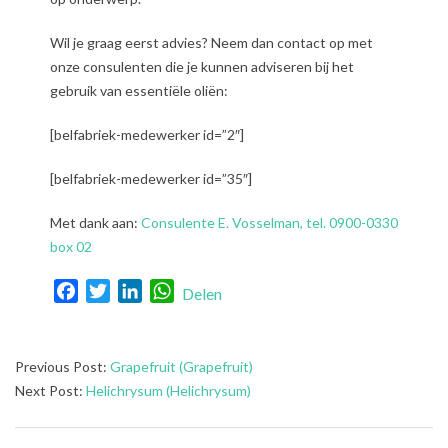
Wil je graag eerst advies? Neem dan contact op met
onze consulenten die je kunnen adviseren bij het
gebruik van essentiële oliën:
[belfabriek-medewerker id=”2″]
[belfabriek-medewerker id=”35″]
Met dank aan:
Consulente E. Vosselman, tel. 0900-0330
box 02
Facebook
Twitter
LinkedIn
WhatsApp
Delen
2021-
Previous Post:
Grapefruit (Grapefruit)
07-
Next Post:
Helichrysum (Helichrysum)
31