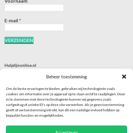
Voornaam
E-mail
*
Hulplijnonline.nl
T | 085-0657494
Beheer toestemming
E | info@hulplijnonline.nl
Om de beste ervaringen te bieden, gebruiken wij technologieën zoals
Contactformulier
cookies om informatie over je apparaat op te slaan en/of te raadplegen. Door
in te stemmen met deze technologieën kunnen wij gegevens zoals
Over Hulplijnonline.nl
surfgedrag of unieke ID's op deze site verwerken. Als je geen toestemming
Het team van Hulplijnonline.nl
geeft of uw toestemming intrekt, kan dit een nadelige invloed hebben op
bepaalde functies en mogelijkheden.
Accepteren