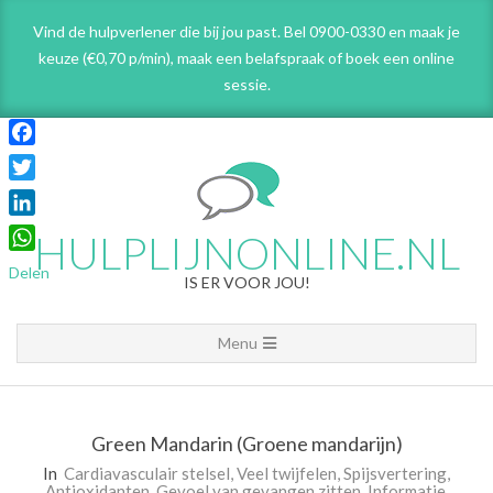
Skip
Vind de hulpverlener die bij jou past. Bel 0900-0330 en maak je
to
keuze (€0,70 p/min), maak een belafspraak
of boek een online
content
sessie.
Facebook
Twitter
LinkedIn
HULPLIJNONLINE.NL
WhatsApp
Delen
IS ER VOOR JOU!
Primary
Menu
Navigation
Menu
Green Mandarin (Groene mandarijn)
In
Cardiavasculair stelsel
,
Veel twijfelen
,
Spijsvertering
,
Antioxidanten
,
Gevoel van gevangen zitten
,
Informatie
,