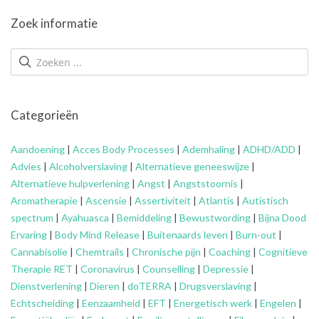
Zoek informatie
Categorieën
Aandoening
|
Acces Body Processes
|
Ademhaling
|
ADHD/ADD
|
Advies
|
Alcoholverslaving
|
Alternatieve geneeswijze
|
Alternatieve hulpverlening
|
Angst
|
Angststoornis
|
Aromatherapie
|
Ascensie
|
Assertiviteit
|
Atlantis
|
Autistisch
spectrum
|
Ayahuasca
|
Bemiddeling
|
Bewustwording
|
Bijna Dood
Ervaring
|
Body Mind Release
|
Buitenaards leven
|
Burn-out
|
Cannabisolie
|
Chemtrails
|
Chronische pijn
|
Coaching
|
Cognitieve
Therapie RET
|
Coronavirus
|
Counselling
|
Depressie
|
Dienstverlening
|
Dieren
|
doTERRA
|
Drugsverslaving
|
Echtscheiding
|
Eenzaamheid
|
EFT
|
Energetisch werk
|
Engelen
|