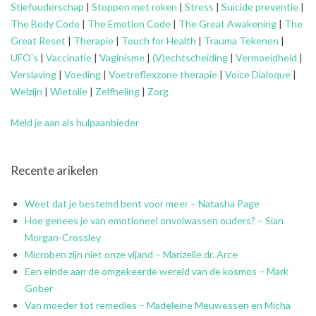
Stiefouderschap
|
Stoppen met roken
|
Stress
|
Suïcide preventie
|
The Body Code
|
The Emotion Code
|
The Great Awakening
|
The
Great Reset
|
Therapie
|
Touch for Health
|
Trauma Tekenen
|
UFO’s
|
Vaccinatie
|
Vaginisme
|
(V)echtscheiding
|
Vermoeidheid
|
Verslaving
|
Voeding
|
Voetreflexzone therapie
|
Voice Dialoque
|
Welzijn
|
Wietolie
|
Zelfheling
|
Zorg
Meld je aan als hulpaanbieder
Recente arikelen
Weet dat je bestemd bent voor meer – Natasha Page
Hoe genees je van emotioneel onvolwassen ouders? – Sian
Morgan-Crossley
Microben zijn niet onze vijand – Marizelle dr. Arce
Een einde aan de omgekeerde wereld van de kosmos – Mark
Gober
Van moeder tot remedies – Madeleine Meuwessen en Micha