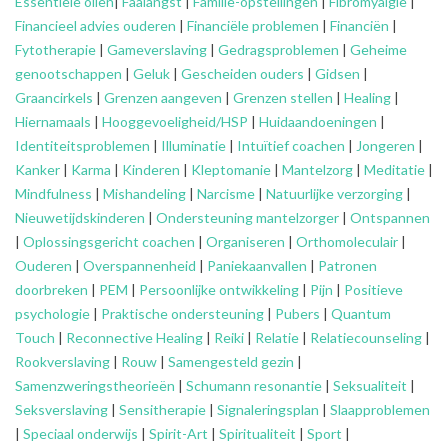
Essentiële oliën
|
Faalangst
|
Familie-opstellingen
|
Fibromyalgie
|
Financieel advies ouderen
|
Financiële problemen
|
Financiën
|
Fytotherapie
|
Gameverslaving
|
Gedragsproblemen
|
Geheime
genootschappen
|
Geluk
|
Gescheiden ouders
|
Gidsen
|
Graancirkels
|
Grenzen aangeven
|
Grenzen stellen
|
Healing
|
Hiernamaals
|
Hooggevoeligheid/HSP
|
Huidaandoeningen
|
Identiteitsproblemen
|
Illuminatie
|
Intuïtief coachen
|
Jongeren
|
Kanker
|
Karma
|
Kinderen
|
Kleptomanie
|
Mantelzorg
|
Meditatie
|
Mindfulness
|
Mishandeling
|
Narcisme
|
Natuurlijke verzorging
|
Nieuwetijdskinderen
|
Ondersteuning
mantelzorger
|
Ontspannen
|
Oplossingsgericht coachen
|
Organiseren
|
Orthomoleculair
|
Ouderen
|
Overspannenheid
|
Paniekaanvallen
|
Patronen
doorbreken
|
PEM
|
Persoonlijke ontwikkeling
|
Pijn
|
Positieve
psychologie
|
Praktische ondersteuning
|
Pubers
|
Quantum
Touch
|
Reconnective Healing
|
Reiki
|
Relatie
|
Relatiecounseling
|
Rookverslaving
|
Rouw
|
Samengesteld gezin
|
Samenzweringstheorieën
|
Schumann resonantie
|
Seksualiteit
|
Seksverslaving
|
Sensitherapie
|
Signaleringsplan
|
Slaapproblemen
|
Speciaal onderwijs
|
Spirit-Art
|
Spiritualiteit
|
Sport
|