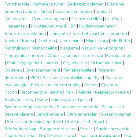
Fytotherapie
|
Gameverslaving
|
Gedragsproblemen
|
Geheime
genootschappen
|
Geluk
|
Gescheiden ouders
|
Gidsen
|
Graancirkels
|
Grenzen aangeven
|
Grenzen stellen
|
Healing
|
Hiernamaals
|
Hooggevoeligheid/HSP
|
Huidaandoeningen
|
Identiteitsproblemen
|
Illuminatie
|
Intuïtief coachen
|
Jongeren
|
Kanker
|
Karma
|
Kinderen
|
Kleptomanie
|
Mantelzorg
|
Meditatie
|
Mindfulness
|
Mishandeling
|
Narcisme
|
Natuurlijke verzorging
|
Nieuwetijdskinderen
|
Ondersteuning
mantelzorger
|
Ontspannen
|
Oplossingsgericht coachen
|
Organiseren
|
Orthomoleculair
|
Ouderen
|
Overspannenheid
|
Paniekaanvallen
|
Patronen
doorbreken
|
PEM
|
Persoonlijke ontwikkeling
|
Pijn
|
Positieve
psychologie
|
Praktische ondersteuning
|
Pubers
|
Quantum
Touch
|
Reconnective Healing
|
Reiki
|
Relatie
|
Relatiecounseling
|
Rookverslaving
|
Rouw
|
Samengesteld gezin
|
Samenzweringstheorieën
|
Schumann resonantie
|
Seksualiteit
|
Seksverslaving
|
Sensitherapie
|
Signaleringsplan
|
Slaapproblemen
|
Speciaal onderwijs
|
Spirit-Art
|
Spiritualiteit
|
Sport
|
Stiefouderschap
|
Stoppen met roken
|
Stress
|
Suïcide preventie
|
The Body Code
|
The Emotion Code
|
The Great Awakening
|
The