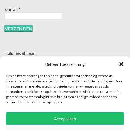
E-mail
*
Hulplijnonline.nl
T | 085-0657494
Beheer toestemming
E | info@hulplijnonline.nl
Om de beste ervaringen te bieden, gebruiken wij technologieën zoals
Contactformulier
cookies om informatie over je apparaat op te slaan en/of te raadplegen. Door
in te stemmen met deze technologieën kunnen wij gegevens zoals
Over Hulplijnonline.nl
surfgedrag of unieke ID's op deze site verwerken. Als je geen toestemming
Het team van Hulplijnonline.nl
geeft of uw toestemming intrekt, kan dit een nadelige invloed hebben op
bepaalde functies en mogelijkheden.
Accepteren