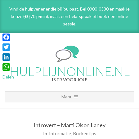
Skip
Vind de hulpverlener die bij jou past. Bel 0900-0330 en maak je
to
keuze (€0,70 p/min), maak een belafspraak
of boek een online
content
sessie.
Facebook
Twitter
LinkedIn
HULPLIJNONLINE.NL
WhatsApp
Delen
IS ER VOOR JOU!
Primary
Menu
Navigation
Menu
Introvert – Marti Olson Laney
In
Informatie
,
Boekentips