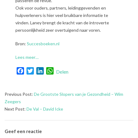
passeren de revue.
Ook voor ouders, partners, leidinggevenden en
hulpverleners is hier veel bruikbare informatie te
vinden. Laney brengt de kracht van de introverte
persoonlijkheid zeer overtuigend naar voren.
Bron:
Succesboeken.nl
Lees meer…
Facebook
Twitter
LinkedIn
WhatsApp
Delen
2022-
Previous Post:
De Grootste Slopers van je Gezondheid – Wim
07-
Zeegers
26
Next Post:
De Val – David Icke
Geef een reactie