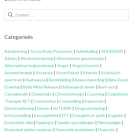
Categorieën
Aandoening
|
Acces Body Processes
|
Ademhaling
|
ADHD/ADD
|
Advies
|
Alcoholverslaving
|
Alternatieve geneeswijze
|
Alternatieve hulpverlening
|
Angst
|
Angststoornis
|
Aromatherapie
|
Ascensie
|
Assertiviteit
|
Atlantis
|
Autistisch
spectrum
|
Ayahuasca
|
Bemiddeling
|
Bewustwording
|
Bijna Dood
Ervaring
|
Body Mind Release
|
Buitenaards leven
|
Burn-out
|
Cannabisolie
|
Chemtrails
|
Chronische pijn
|
Coaching
|
Cognitieve
Therapie RET
|
Coronavirus
|
Counselling
|
Depressie
|
Dienstverlening
|
Dieren
|
doTERRA
|
Drugsverslaving
|
Echtscheiding
|
Eenzaamheid
|
EFT
|
Energetisch werk
|
Engelen
|
Essentiële oliën
|
Faalangst
|
Familie-opstellingen
|
Fibromyalgie
|
Financieel advies ouderen
|
Financiële problemen
|
Financiën
|