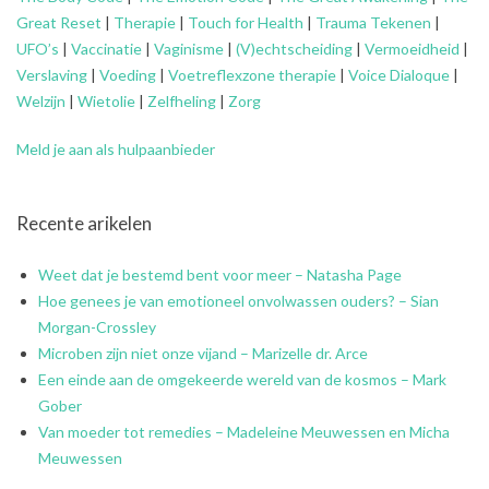
Great Reset
|
Therapie
|
Touch for Health
|
Trauma Tekenen
|
UFO’s
|
Vaccinatie
|
Vaginisme
|
(V)echtscheiding
|
Vermoeidheid
|
Verslaving
|
Voeding
|
Voetreflexzone therapie
|
Voice Dialoque
|
Welzijn
|
Wietolie
|
Zelfheling
|
Zorg
Meld je aan als hulpaanbieder
Recente arikelen
Weet dat je bestemd bent voor meer – Natasha Page
Hoe genees je van emotioneel onvolwassen ouders? – Sian
Morgan-Crossley
Microben zijn niet onze vijand – Marizelle dr. Arce
Een einde aan de omgekeerde wereld van de kosmos – Mark
Gober
Van moeder tot remedies – Madeleine Meuwessen en Micha
Meuwessen