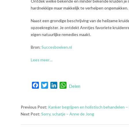
Ontdek welke bekende en minder bekende kruiden je 
hardnekkige maar makkelijk te verhelpen ongemakken.
Naast een grondige beschrijving van de heilzame kruid
opzoekregister. Je ontdekt Anntjes favoriete kruidenre
eigen natuurlijke remedies maakt.
Bron:
Succesboeken.nl
Lees meer…
Facebook
Twitter
LinkedIn
WhatsApp
Delen
2023-
Previous Post:
Kanker begrijpen en holistisch behandelen –
06-
Next Post:
Sorry, schatje – Anne de Jong
22