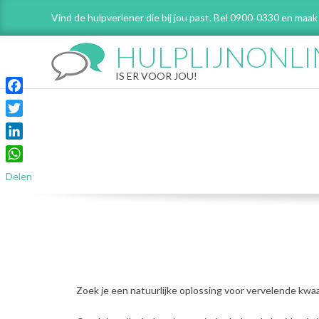
Skip
Vind de hulpverlener die bij jou past. Bel 0900-0330 en maak
to
content
HULPLIJNONLI
IS ER VOOR JOU!
Facebook
Twitter
LinkedIn
WhatsApp
Delen
Zoek je een natuurlijke oplossing voor vervelende kwaal