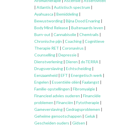
Aromatherapie
|
Ascensie
|
Assertiviteit
|
Atlantis
|
Autistisch spectrum
|
Ayahuasca
|
Bemiddeling
|
Bewustwording
|
Bijna Dood Ervaring
|
Body Mind Release
|
Buitenaards leven
|
Burn-out
|
Cannabisolie
|
Chemtrails
|
Chronische pijn
|
Coaching
|
Cognitieve
Therapie RET
|
Coronavirus
|
Counselling
|
Depressie
|
Dienstverlening
|
Dieren
|
doTERRA
|
Drugsverslaving
|
Echtscheiding
|
Eenzaamheid
|
EFT
|
Energetisch werk
|
Engelen
|
Essentiële oliën
|
Faalangst
|
Familie-opstellingen
|
Fibromyalgie
|
Financieel advies ouderen
|
Financiële
problemen
|
Financiën
|
Fytotherapie
|
Gameverslaving
|
Gedragsproblemen
|
Geheime genootschappen
|
Geluk
|
Gescheiden ouders
|
Gidsen
|