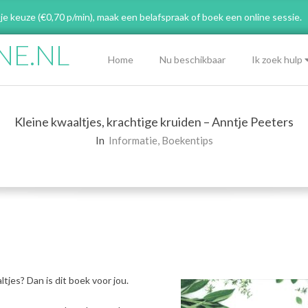
 je keuze (€0,70 p/min), maak een belafspraak
of boek een online sessie.
NE.NL
Primary
Home
Nu beschikbaar
Ik zoek hulp
Navigation
Menu
Kleine kwaaltjes, krachtige kruiden – Anntje Peeters
In
Informatie
,
Boekentips
tjes? Dan is dit boek voor jou.