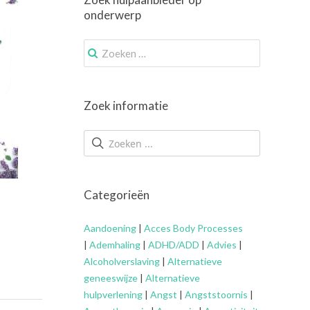
onderwerp
Zoek
naar:
Zoek informatie
Categorieën
Aandoening
|
Acces Body Processes
|
Ademhaling
|
ADHD/ADD
|
Advies
|
Alcoholverslaving
|
Alternatieve
geneeswijze
|
Alternatieve
hulpverlening
|
Angst
|
Angststoornis
|