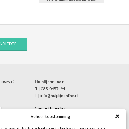
ANBIEDER
 nieuws?
Hulplijnonline.nl
T | 085-0657494
E | info@hulplijnonline.nl
Contactformulier
Over Hulplijnonline.nl
Beheer toestemming
Het team van Hulplijnonline.nl
ervaringen te bieden, gebruiken wij technologieën zoals cookies om