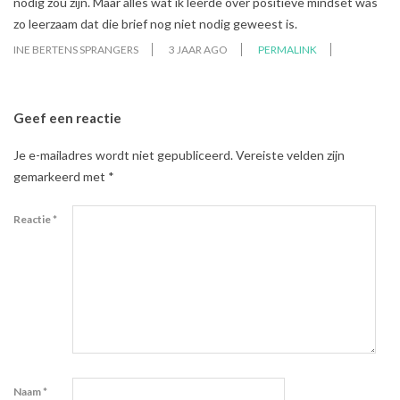
nodig zou zijn. Maar alles wat ik leerde over positieve mindset was
zo leerzaam dat die brief nog niet nodig geweest is.
INE BERTENS SPRANGERS
3 JAAR AGO
PERMALINK
Geef een reactie
Je e-mailadres wordt niet gepubliceerd.
Vereiste velden zijn
gemarkeerd met
*
Reactie
*
Naam
*