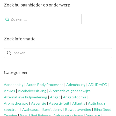
Zoek hulpaanbieder op onderwerp
Zoek
naar:
Zoek informatie
Categorieën
Aandoening
|
Acces Body Processes
|
Ademhaling
|
ADHD/ADD
|
Advies
|
Alcoholverslaving
|
Alternatieve geneeswijze
|
Alternatieve hulpverlening
|
Angst
|
Angststoornis
|
Aromatherapie
|
Ascensie
|
Assertiviteit
|
Atlantis
|
Autistisch
spectrum
|
Ayahuasca
|
Bemiddeling
|
Bewustwording
|
Bijna Dood
Ervaring
|
Body Mind Release
|
Buitenaards leven
|
Burn-out
|