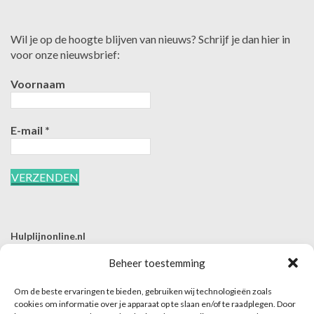
Wil je op de hoogte blijven van nieuws? Schrijf je dan hier in
voor onze nieuwsbrief:
Voornaam
E-mail
*
Hulplijnonline.nl
T | 085-0657494
Beheer toestemming
E | info@hulplijnonline.nl
Om de beste ervaringen te bieden, gebruiken wij technologieën zoals
Contactformulier
cookies om informatie over je apparaat op te slaan en/of te raadplegen. Door