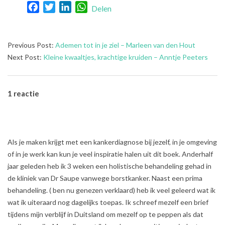
Facebook
Twitter
LinkedIn
WhatsApp
Delen
2023-
Previous Post:
Ademen tot in je ziel – Marleen van den Hout
06-
Next Post:
Kleine kwaaltjes, krachtige kruiden – Anntje Peeters
13
1 reactie
Als je maken krijgt met een kankerdiagnose bij jezelf, in je omgeving
of in je werk kan kun je veel inspiratie halen uit dit boek. Anderhalf
jaar geleden heb ik 3 weken een holistische behandeling gehad in
de kliniek van Dr Saupe vanwege borstkanker. Naast een prima
behandeling. ( ben nu genezen verklaard) heb ik veel geleerd wat ik
wat ik uiteraard nog dagelijks toepas. Ik schreef mezelf een brief
tijdens mijn verblijf in Duitsland om mezelf op te peppen als dat