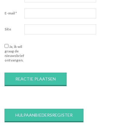
E-mail
*
Site
Ja, ik wil
graag de
nieuwsbrief
ontvangen.
HULPAANBIEDERSREGISTER