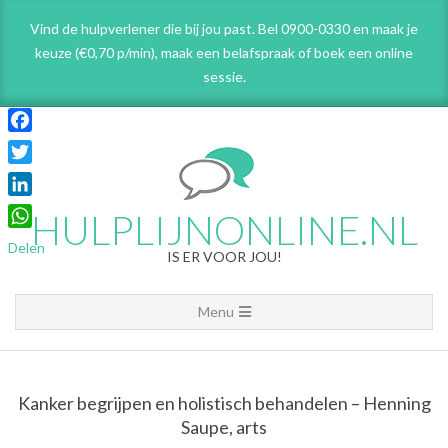
Skip
Vind de hulpverlener die bij jou past. Bel 0900-0330 en maak je
to
keuze (€0,70 p/min), maak een belafspraak
of boek een online
content
sessie.
Facebook
Twitter
LinkedIn
HULPLIJNONLINE.NL
WhatsApp
Delen
IS ER VOOR JOU!
Primary
Menu
Navigation
Menu
Kanker begrijpen en holistisch behandelen – Henning
Saupe, arts