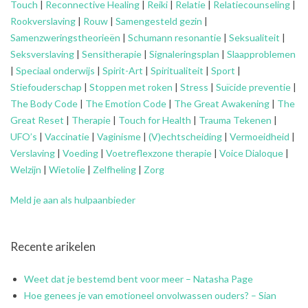
Touch
|
Reconnective Healing
|
Reiki
|
Relatie
|
Relatiecounseling
|
Rookverslaving
|
Rouw
|
Samengesteld gezin
|
Samenzweringstheorieën
|
Schumann resonantie
|
Seksualiteit
|
Seksverslaving
|
Sensitherapie
|
Signaleringsplan
|
Slaapproblemen
|
Speciaal onderwijs
|
Spirit-Art
|
Spiritualiteit
|
Sport
|
Stiefouderschap
|
Stoppen met roken
|
Stress
|
Suïcide preventie
|
The Body Code
|
The Emotion Code
|
The Great Awakening
|
The
Great Reset
|
Therapie
|
Touch for Health
|
Trauma Tekenen
|
UFO’s
|
Vaccinatie
|
Vaginisme
|
(V)echtscheiding
|
Vermoeidheid
|
Verslaving
|
Voeding
|
Voetreflexzone therapie
|
Voice Dialoque
|
Welzijn
|
Wietolie
|
Zelfheling
|
Zorg
Meld je aan als hulpaanbieder
Recente arikelen
Weet dat je bestemd bent voor meer – Natasha Page
Hoe genees je van emotioneel onvolwassen ouders? – Sian