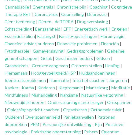
Cannabisolie
|
Chemtrails
|
Chronische pijn
|
Coaching
|
Cognitieve
Therapie RET
|
Coronavirus
|
Counselling
|
Depressie
|
Dienstverlening
|
Dieren
|
doTERRA
|
Drugsverslaving
|
Echtscheiding
|
Eenzaamheid
|
EFT
|
Energetisch werk
|
Engelen
|
Essentiële oliën
|
Faalangst
|
Familie-opstellingen
|
Fibromyalgie
|
Financieel advies ouderen
|
Financiële problemen
|
Financiën
|
Fytotherapie
|
Gameverslaving
|
Gedragsproblemen
|
Geheime
genootschappen
|
Geluk
|
Gescheiden ouders
|
Gidsen
|
Graancirkels
|
Grenzen aangeven
|
Grenzen stellen
|
Healing
|
Hiernamaals
|
Hooggevoeligheid/HSP
|
Huidaandoeningen
|
Identiteitsproblemen
|
Illuminatie
|
Intuïtief coachen
|
Jongeren
|
Kanker
|
Karma
|
Kinderen
|
Kleptomanie
|
Mantelzorg
|
Meditatie
|
Mindfulness
|
Mishandeling
|
Narcisme
|
Natuurlijke verzorging
|
Nieuwetijdskinderen
|
Ondersteuning
mantelzorger
|
Ontspannen
|
Oplossingsgericht coachen
|
Organiseren
|
Orthomoleculair
|
Ouderen
|
Overspannenheid
|
Paniekaanvallen
|
Patronen
doorbreken
|
PEM
|
Persoonlijke ontwikkeling
|
Pijn
|
Positieve
psychologie
|
Praktische ondersteuning
|
Pubers
|
Quantum