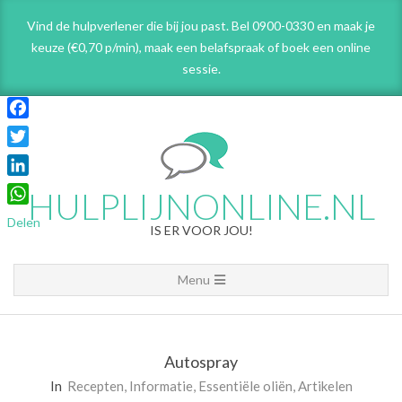
Skip
Vind de hulpverlener die bij jou past. Bel 0900-0330 en maak je
to
keuze (€0,70 p/min), maak een belafspraak
of boek een online
content
sessie.
Facebook
Twitter
LinkedIn
HULPLIJNONLINE.NL
WhatsApp
Delen
IS ER VOOR JOU!
Primary
Menu
Navigation
Menu
Autospray
In
Recepten
,
Informatie
,
Essentiële oliën
,
Artikelen