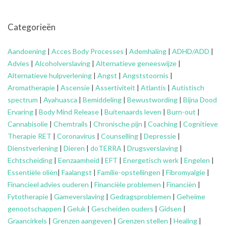
Categorieën
Aandoening
|
Acces Body Processes
|
Ademhaling
|
ADHD/ADD
|
Advies
|
Alcoholverslaving
|
Alternatieve geneeswijze
|
Alternatieve hulpverlening
|
Angst
|
Angststoornis
|
Aromatherapie
|
Ascensie
|
Assertiviteit
|
Atlantis
|
Autistisch
spectrum
|
Ayahuasca
|
Bemiddeling
|
Bewustwording
|
Bijna Dood
Ervaring
|
Body Mind Release
|
Buitenaards leven
|
Burn-out
|
Cannabisolie
|
Chemtrails
|
Chronische pijn
|
Coaching
|
Cognitieve
Therapie RET
|
Coronavirus
|
Counselling
|
Depressie
|
Dienstverlening
|
Dieren
|
doTERRA
|
Drugsverslaving
|
Echtscheiding
|
Eenzaamheid
|
EFT
|
Energetisch werk
|
Engelen
|
Essentiële oliën
|
Faalangst
|
Familie-opstellingen
|
Fibromyalgie
|
Financieel advies ouderen
|
Financiële problemen
|
Financiën
|
Fytotherapie
|
Gameverslaving
|
Gedragsproblemen
|
Geheime
genootschappen
|
Geluk
|
Gescheiden ouders
|
Gidsen
|
Graancirkels
|
Grenzen aangeven
|
Grenzen stellen
|
Healing
|