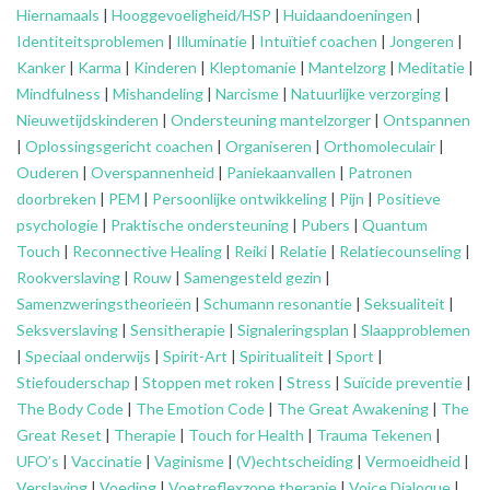
Hiernamaals
|
Hooggevoeligheid/HSP
|
Huidaandoeningen
|
Identiteitsproblemen
|
Illuminatie
|
Intuïtief coachen
|
Jongeren
|
Kanker
|
Karma
|
Kinderen
|
Kleptomanie
|
Mantelzorg
|
Meditatie
|
Mindfulness
|
Mishandeling
|
Narcisme
|
Natuurlijke verzorging
|
Nieuwetijdskinderen
|
Ondersteuning
mantelzorger
|
Ontspannen
|
Oplossingsgericht coachen
|
Organiseren
|
Orthomoleculair
|
Ouderen
|
Overspannenheid
|
Paniekaanvallen
|
Patronen
doorbreken
|
PEM
|
Persoonlijke ontwikkeling
|
Pijn
|
Positieve
psychologie
|
Praktische ondersteuning
|
Pubers
|
Quantum
Touch
|
Reconnective Healing
|
Reiki
|
Relatie
|
Relatiecounseling
|
Rookverslaving
|
Rouw
|
Samengesteld gezin
|
Samenzweringstheorieën
|
Schumann resonantie
|
Seksualiteit
|
Seksverslaving
|
Sensitherapie
|
Signaleringsplan
|
Slaapproblemen
|
Speciaal onderwijs
|
Spirit-Art
|
Spiritualiteit
|
Sport
|
Stiefouderschap
|
Stoppen met roken
|
Stress
|
Suïcide preventie
|
The Body Code
|
The Emotion Code
|
The Great Awakening
|
The
Great Reset
|
Therapie
|
Touch for Health
|
Trauma Tekenen
|
UFO’s
|
Vaccinatie
|
Vaginisme
|
(V)echtscheiding
|
Vermoeidheid
|
Verslaving
|
Voeding
|
Voetreflexzone therapie
|
Voice Dialoque
|