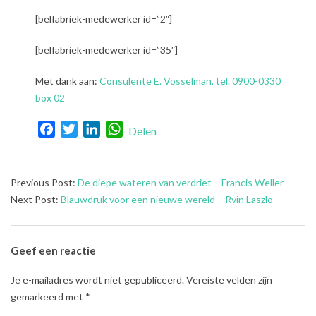
[belfabriek-medewerker id=”2″]
[belfabriek-medewerker id=”35″]
Met dank aan:
Consulente E. Vosselman, tel. 0900-0330
box 02
Facebook
Twitter
LinkedIn
WhatsApp
Delen
2022-
Previous Post:
De diepe wateren van verdriet – Francis Weller
01-
Next Post:
Blauwdruk voor een nieuwe wereld – Rvin Laszlo
11
Geef een reactie
Je e-mailadres wordt niet gepubliceerd.
Vereiste velden zijn
gemarkeerd met
*