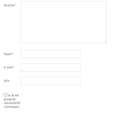
Reactie
*
Naam
*
E-mail
*
Site
Ja, ik wil
graag de
nieuwsbrief
ontvangen.