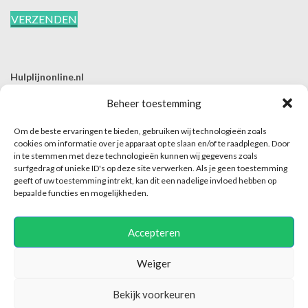
Hulplijnonline.nl
T | 085-0657494
Beheer toestemming
E | info@hulplijnonline.nl
Om de beste ervaringen te bieden, gebruiken wij technologieën zoals
Contactformulier
cookies om informatie over je apparaat op te slaan en/of te raadplegen. Door
in te stemmen met deze technologieën kunnen wij gegevens zoals
Over Hulplijnonline.nl
surfgedrag of unieke ID's op deze site verwerken. Als je geen toestemming
Het team van Hulplijnonline.nl
geeft of uw toestemming intrekt, kan dit een nadelige invloed hebben op
bepaalde functies en mogelijkheden.
Accepteren
Weiger
Hulplijnonline maakt enkel dit platform mogelijk en is niet verantwoordelijk of
Bekijk voorkeuren
aansprakelijk voor de inhoud van het contact tussen hulpaanbieder en hulpvrager.