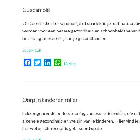
Guacamole
2022-
Ook een lekker tussendoortje of snack kun je met natuurzuive
04-
worden voor een betere gezondheid en schoonheidsbehandeli
19
het draagt meteen bij aan je gezondheid en
LEES MEER
Facebook
Twitter
LinkedIn
WhatsApp
Delen
Oorpijn kinderen roller
2022-
Lekker geurende ondersteuning van essentiële oliën, die nat
04-
algehele gezondheid en welzijn van je kinderen. Hier vind je 
14
Let wel op, dit recept is gebaseerd op de
LEES MEER