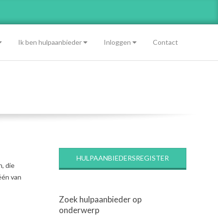
Ik ben hulpaanbieder
Inloggen
Contact
HULPAANBIEDERSREGISTER
, die
 één van
Zoek hulpaanbieder op
onderwerp