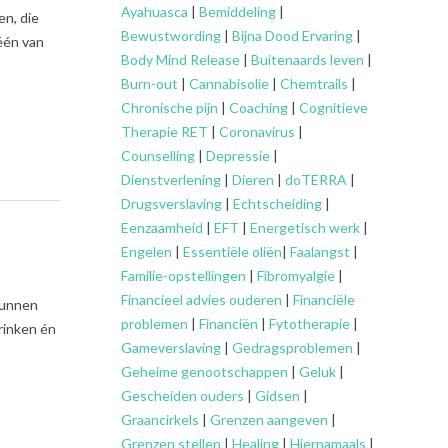
Ayahuasca
|
Bemiddeling
|
en, die
Bewustwording
|
Bijna Dood Ervaring
|
 één van
Body Mind Release
|
Buitenaards leven
|
Burn-out
|
Cannabisolie
|
Chemtrails
|
Chronische pijn
|
Coaching
|
Cognitieve
Therapie RET
|
Coronavirus
|
Counselling
|
Depressie
|
Dienstverlening
|
Dieren
|
doTERRA
|
Drugsverslaving
|
Echtscheiding
|
Eenzaamheid
|
EFT
|
Energetisch werk
|
Engelen
|
Essentiële oliën
|
Faalangst
|
Familie-opstellingen
|
Fibromyalgie
|
Financieel advies ouderen
|
Financiële
 kunnen
problemen
|
Financiën
|
Fytotherapie
|
rinken én
Gameverslaving
|
Gedragsproblemen
|
Geheime genootschappen
|
Geluk
|
Gescheiden ouders
|
Gidsen
|
Graancirkels
|
Grenzen aangeven
|
Grenzen stellen
|
Healing
|
Hiernamaals
|