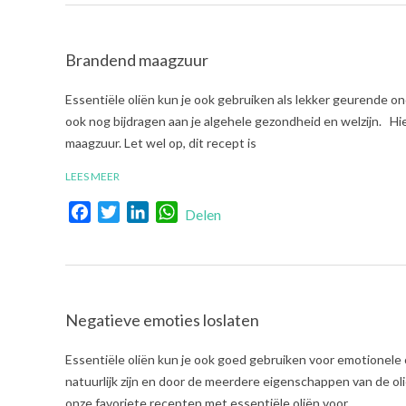
Brandend maagzuur
2022-
Essentiële oliën kun je ook gebruiken als lekker geurende on
05-
ook nog bijdragen aan je algehele gezondheid en welzijn. Hi
10
maagzuur. Let wel op, dit recept is
LEES MEER
Facebook
Twitter
LinkedIn
WhatsApp
Delen
Negatieve emoties loslaten
2022-
Essentiële oliën kun je ook goed gebruiken voor emotionele
05-
natuurlijk zijn en door de meerdere eigenschappen van de oli
03
onze favoriete recepten met essentiële oliën voor