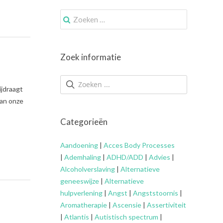
Zoek
naar:
Zoek informatie
ijdraagt
van onze
Categorieën
Aandoening
|
Acces Body Processes
|
Ademhaling
|
ADHD/ADD
|
Advies
|
Alcoholverslaving
|
Alternatieve
geneeswijze
|
Alternatieve
hulpverlening
|
Angst
|
Angststoornis
|
Aromatherapie
|
Ascensie
|
Assertiviteit
|
Atlantis
|
Autistisch spectrum
|