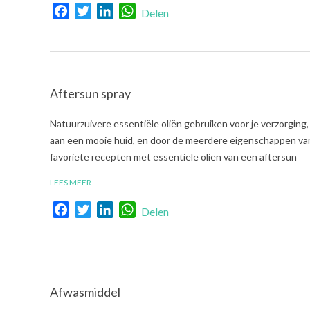
Facebook
Twitter
LinkedIn
WhatsApp
Delen
Aftersun spray
2022-
Natuurzuivere essentiële oliën gebruiken voor je verzorging,
06-
aan een mooie huid, en door de meerdere eigenschappen van d
14
favoriete recepten met essentiële oliën van een aftersun
LEES MEER
Facebook
Twitter
LinkedIn
WhatsApp
Delen
Afwasmiddel