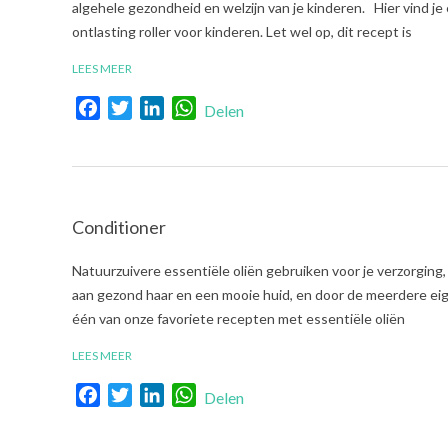
05-
algehele gezondheid en welzijn van je kinderen. Hier vind je
26
ontlasting roller voor kinderen. Let wel op, dit recept is
LEES MEER
Facebook
Twitter
LinkedIn
WhatsApp
Delen
Conditioner
2022-
Natuurzuivere essentiële oliën gebruiken voor je verzorging,
05-
aan gezond haar en een mooie huid, en door de meerdere eige
17
één van onze favoriete recepten met essentiële oliën
LEES MEER
Facebook
Twitter
LinkedIn
WhatsApp
Delen