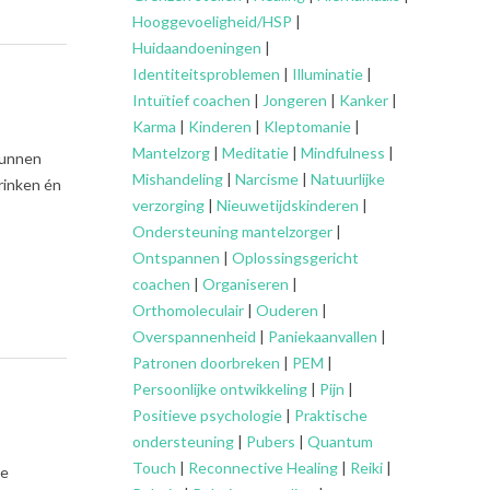
Hooggevoeligheid/HSP
|
Huidaandoeningen
|
Identiteitsproblemen
|
Illuminatie
|
Intuïtief coachen
|
Jongeren
|
Kanker
|
Karma
|
Kinderen
|
Kleptomanie
|
Mantelzorg
|
Meditatie
|
Mindfulness
|
 kunnen
Mishandeling
|
Narcisme
|
Natuurlijke
rinken én
verzorging
|
Nieuwetijdskinderen
|
Ondersteuning
mantelzorger
|
Ontspannen
|
Oplossingsgericht
coachen
|
Organiseren
|
Orthomoleculair
|
Ouderen
|
Overspannenheid
|
Paniekaanvallen
|
Patronen doorbreken
|
PEM
|
Persoonlijke ontwikkeling
|
Pijn
|
Positieve psychologie
|
Praktische
ondersteuning
|
Pubers
|
Quantum
Touch
|
Reconnective Healing
|
Reiki
|
de