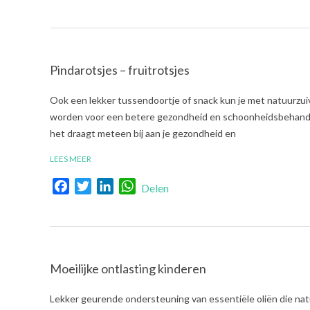
Pindarotsjes – fruitrotsjes
2022-
Ook een lekker tussendoortje of snack kun je met natuurzuive
05-
worden voor een betere gezondheid en schoonheidsbehandeli
26
het draagt meteen bij aan je gezondheid en
LEES MEER
Facebook
Twitter
LinkedIn
WhatsApp
Delen
Moeilijke ontlasting kinderen
2022-
Lekker geurende ondersteuning van essentiële oliën die natu