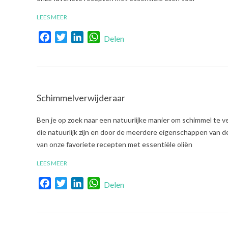
LEES MEER
Facebook
Twitter
LinkedIn
WhatsApp
Delen
Schimmelverwijderaar
2022-
Ben je op zoek naar een natuurlijke manier om schimmel te v
04-
die natuurlijk zijn en door de meerdere eigenschappen van de
28
van onze favoriete recepten met essentiële oliën
LEES MEER
Facebook
Twitter
LinkedIn
WhatsApp
Delen