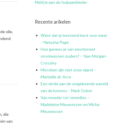
Meld je aan als hulpaanbieder
Recente arikelen
de olie,
Weet dat je bestemd bent voor meer
andend
– Natasha Page
Hoe genees je van emotioneel
onvolwassen ouders? – Sian Morgan-
Crossley
Microben zijn niet onze vijand –
Marizelle dr. Arce
Een einde aan de omgekeerde wereld
van de kosmos – Mark Gober
Van moeder tot remedies –
Madeleine Meuwessen en Micha
Meuwessen
, die
 één van