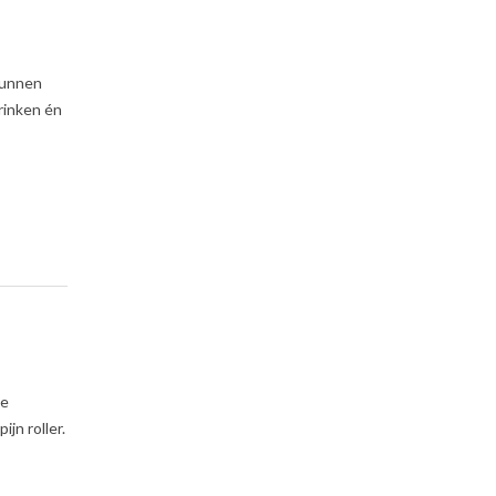
 kunnen
rinken én
de
jn roller.