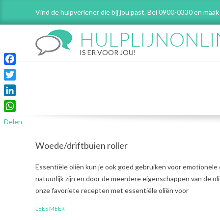
Skip
Vind de hulpverlener die bij jou past. Bel 0900-0330 en maak
to
content
HULPLIJNONLI
IS ER VOOR JOU!
Facebook
Twitter
LinkedIn
WhatsApp
Delen
Woede/driftbuien roller
2022-
Essentiële oliën kun je ook goed gebruiken voor emotionele
06-
natuurlijk zijn en door de meerdere eigenschappen van de oli
21
onze favoriete recepten met essentiële oliën voor
LEES MEER