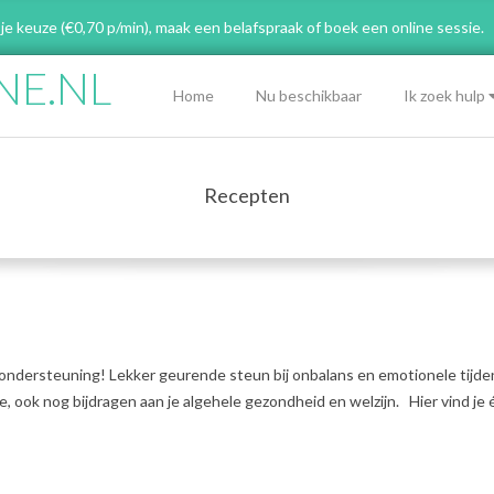
 je keuze (€0,70 p/min), maak een belafspraak
of boek een online sessie.
NE.NL
Primary
Home
Nu beschikbaar
Ik zoek hulp
Navigation
Menu
Recepten
 ondersteuning! Lekker geurende steun bij onbalans en emotionele tijden
e, ook nog bijdragen aan je algehele gezondheid en welzijn. Hier vind je