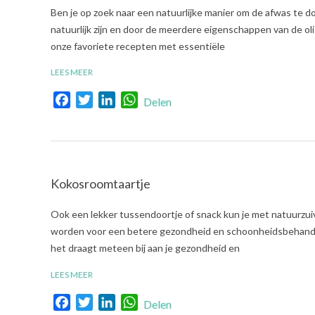
2022-
Ben je op zoek naar een natuurlijke manier om de afwas te d
06-
natuurlijk zijn en door de meerdere eigenschappen van de oli
07
onze favoriete recepten met essentiële
LEES MEER
Facebook
Twitter
LinkedIn
WhatsApp
Delen
Kokosroomtaartje
2022-
Ook een lekker tussendoortje of snack kun je met natuurzuive
05-
worden voor een betere gezondheid en schoonheidsbehandeli
31
het draagt meteen bij aan je gezondheid en
LEES MEER
Facebook
Twitter
LinkedIn
WhatsApp
Delen