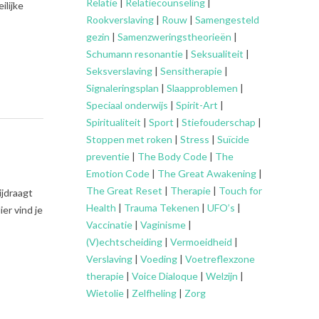
Relatie
|
Relatiecounseling
|
ilijke
Rookverslaving
|
Rouw
|
Samengesteld
gezin
|
Samenzweringstheorieën
|
Schumann resonantie
|
Seksualiteit
|
Seksverslaving
|
Sensitherapie
|
Signaleringsplan
|
Slaapproblemen
|
Speciaal onderwijs
|
Spirit-Art
|
Spiritualiteit
|
Sport
|
Stiefouderschap
|
Stoppen met roken
|
Stress
|
Suïcide
preventie
|
The Body Code
|
The
Emotion Code
|
The Great Awakening
|
The Great Reset
|
Therapie
|
Touch for
ijdraagt
Health
|
Trauma Tekenen
|
UFO’s
|
er vind je
Vaccinatie
|
Vaginisme
|
(V)echtscheiding
|
Vermoeidheid
|
Verslaving
|
Voeding
|
Voetreflexzone
therapie
|
Voice Dialoque
|
Welzijn
|
Wietolie
|
Zelfheling
|
Zorg