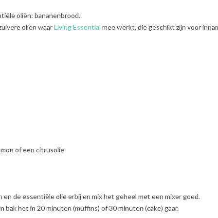
ntiële oliën: bananenbrood.
zuivere oliën waar
Living Essential
mee werkt, die geschikt zijn voor inna
amon of een citrusolie
n en de essentiële olie erbij en mix het geheel met een mixer goed.
n bak het in 20 minuten (muffins) of 30 minuten (cake) gaar.