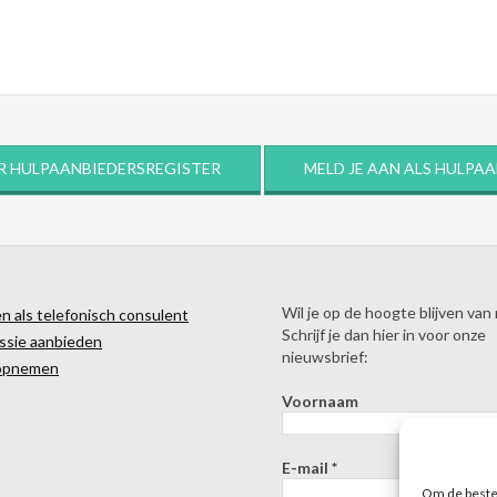
R HULPAANBIEDERSREGISTER
MELD JE AAN ALS HULPA
Wil je op de hoogte blijven van
 als telefonisch consulent
Schrijf je dan hier in voor onze
ssie aanbieden
nieuwsbrief:
opnemen
Voornaam
E-mail
*
Om de beste 