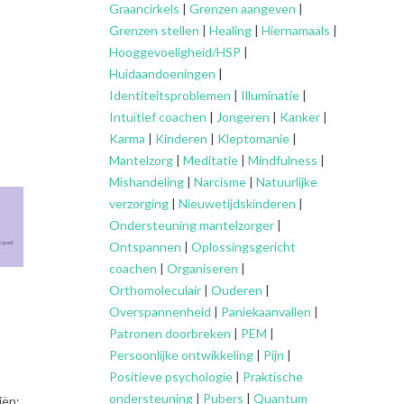
Graancirkels
|
Grenzen aangeven
|
Grenzen stellen
|
Healing
|
Hiernamaals
|
Hooggevoeligheid/HSP
|
Huidaandoeningen
|
Identiteitsproblemen
|
Illuminatie
|
Intuïtief coachen
|
Jongeren
|
Kanker
|
Karma
|
Kinderen
|
Kleptomanie
|
Mantelzorg
|
Meditatie
|
Mindfulness
|
Mishandeling
|
Narcisme
|
Natuurlijke
verzorging
|
Nieuwetijdskinderen
|
Ondersteuning
mantelzorger
|
Ontspannen
|
Oplossingsgericht
coachen
|
Organiseren
|
Orthomoleculair
|
Ouderen
|
Overspannenheid
|
Paniekaanvallen
|
Patronen doorbreken
|
PEM
|
Persoonlijke ontwikkeling
|
Pijn
|
Positieve psychologie
|
Praktische
ondersteuning
|
Pubers
|
Quantum
iën: