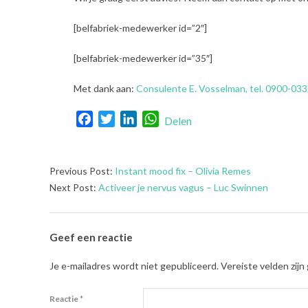
[belfabriek-medewerker id=”2″]
[belfabriek-medewerker id=”35″]
Met dank aan:
Consulente E. Vosselman, tel. 0900-033
Facebook
Twitter
LinkedIn
WhatsApp
Delen
2022-
Previous Post:
Instant mood fix – Olivia Remes
03-
Next Post:
Activeer je nervus vagus – Luc Swinnen
03
Geef een reactie
Je e-mailadres wordt niet gepubliceerd.
Vereiste velden zij
Reactie
*