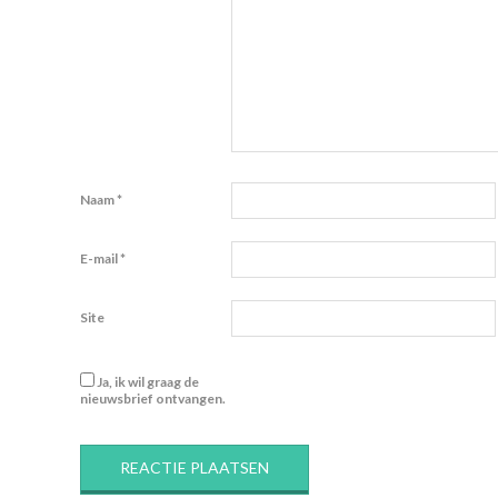
Naam
*
E-mail
*
Site
Ja, ik wil graag de
nieuwsbrief ontvangen.