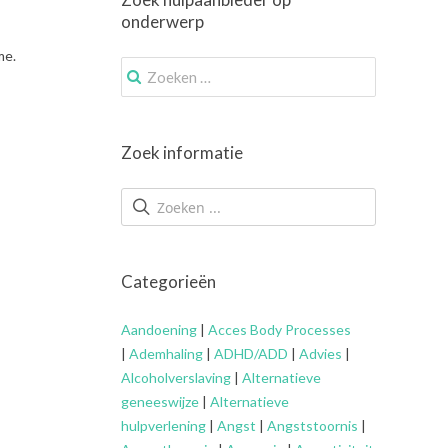
onderwerp
me.
Zoek
naar:
Zoek informatie
Categorieën
Aandoening
|
Acces Body Processes
|
Ademhaling
|
ADHD/ADD
|
Advies
|
Alcoholverslaving
|
Alternatieve
geneeswijze
|
Alternatieve
hulpverlening
|
Angst
|
Angststoornis
|