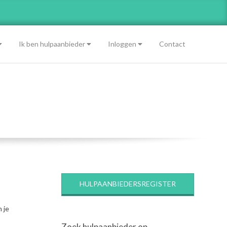
Ik ben hulpaanbieder
Inloggen
Contact
HULPAANBIEDERSREGISTER
 je
Zoek hulpaanbieder op