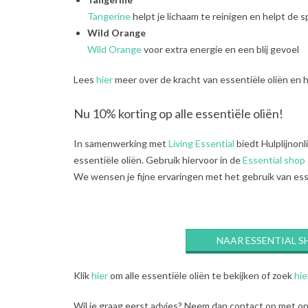
Tangerine
helpt je lichaam te reinigen en helpt de s
Wild Orange
Wild Orange
voor extra energie en een blij gevoel
Lees
hier
meer over de kracht van essentiële oliën en h
Nu 10% korting op alle essentiële oliën!
In samenwerking met
Living Essential
biedt Hulplijnonl
essentiële oliën. Gebruik hiervoor in de
Essential shop
We wensen je fijne ervaringen met het gebruik van ess
NAAR ESSENTIAL S
Klik
hier
om alle essentiële oliën te bekijken of zoek
hie
Wil je graag eerst advies? Neem dan contact op met onz