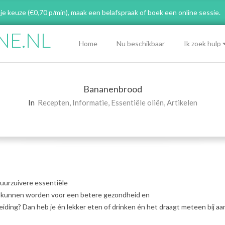
 je keuze (€0,70 p/min), maak een belafspraak
of boek een online sessie.
NE.NL
Primary
Home
Nu beschikbaar
Ik zoek hulp
Navigation
Menu
Bananenbrood
In
Recepten
,
Informatie
,
Essentiële oliën
,
Artikelen
tuurzuivere essentiële
uikt kunnen worden voor een betere gezondheid en
ing? Dan heb je én lekker eten of drinken én het draagt meteen bij aan