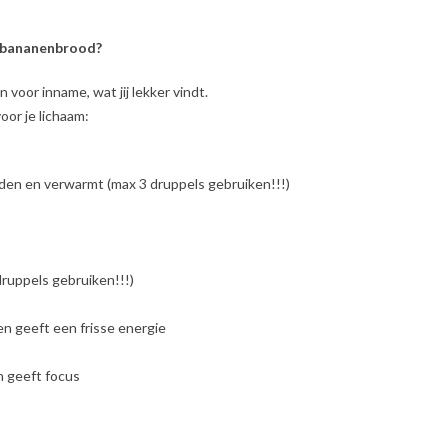
t bananenbrood?
n voor inname, wat jij lekker vindt.
or je lichaam:
ouden en verwarmt (max 3 druppels gebruiken!!!)
druppels gebruiken!!!)
 en geeft een frisse energie
n geeft focus