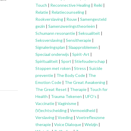
Touch
|
Reconnective Healing
|
Reiki
|
Relatie
|
Relatiecounseling
|
Rookverslaving
|
Rouw
|
Samengesteld
gezin
|
Samenzweringstheorieën
|
Schumann resonantie
|
Seksualiteit
|
Seksverslaving
|
Sensitherapie
|
Signaleringsplan
|
Slaapproblemen
|
Speciaal onderwijs
|
Spirit-Art
|
Spiritualiteit
|
Sport
|
Stiefouderschap
|
Stoppen met roken
|
Stress
|
Suïcide
preventie
|
The Body Code
|
The
Emotion Code
|
The Great Awakening
|
The Great Reset
|
Therapie
|
Touch for
Health
|
Trauma Tekenen
|
UFO’s
|
Vaccinatie
|
Vaginisme
|
(V)echtscheiding
|
Vermoeidheid
|
Verslaving
|
Voeding
|
Voetreflexzone
therapie
|
Voice Dialoque
|
Welzijn
|