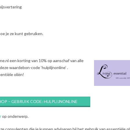
pijsvertering
oe je ze kunt gebruiken.
ine.nl een korting van 10% op aanschaf van alle
deze waardebon-code ‘hulplijnonline’ .
entiële oliën!
HOP – GEBRUIK CODE: HULPLIJNONLINE
r
op onderwerp.
e consulenten die je kunnen adviseren bij het gebruik van essentiële ol