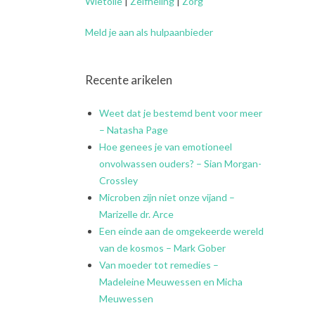
Wietolie
|
Zelfheling
|
Zorg
Meld je aan als hulpaanbieder
Recente arikelen
Weet dat je bestemd bent voor meer
– Natasha Page
Hoe genees je van emotioneel
onvolwassen ouders? – Sian Morgan-
Crossley
Microben zijn niet onze vijand –
Marizelle dr. Arce
Een einde aan de omgekeerde wereld
van de kosmos – Mark Gober
Van moeder tot remedies –
Madeleine Meuwessen en Micha
Meuwessen