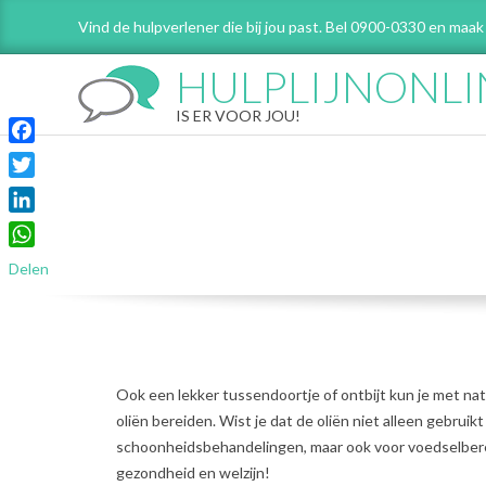
Skip
Vind de hulpverlener die bij jou past. Bel 0900-0330 en maak
to
content
HULPLIJNONLI
IS ER VOOR JOU!
Facebook
Twitter
LinkedIn
WhatsApp
Delen
Ook een lekker tussendoortje of ontbijt kun je met na
oliën bereiden. Wist je dat de oliën niet alleen gebr
schoonheidsbehandelingen, maar ook voor voedselbereid
gezondheid en welzijn!