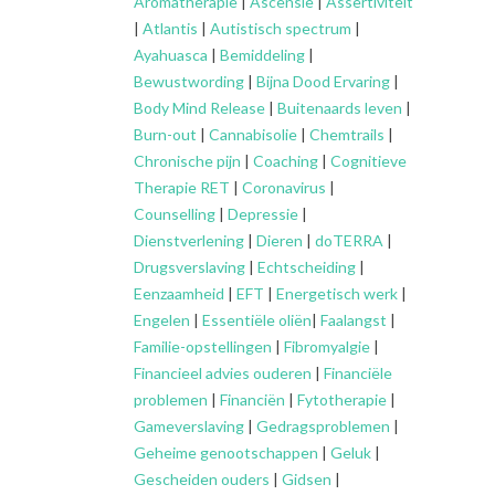
Aromatherapie
|
Ascensie
|
Assertiviteit
|
Atlantis
|
Autistisch spectrum
|
Ayahuasca
|
Bemiddeling
|
Bewustwording
|
Bijna Dood Ervaring
|
Body Mind Release
|
Buitenaards leven
|
Burn-out
|
Cannabisolie
|
Chemtrails
|
Chronische pijn
|
Coaching
|
Cognitieve
Therapie RET
|
Coronavirus
|
Counselling
|
Depressie
|
Dienstverlening
|
Dieren
|
doTERRA
|
Drugsverslaving
|
Echtscheiding
|
Eenzaamheid
|
EFT
|
Energetisch werk
|
Engelen
|
Essentiële oliën
|
Faalangst
|
Familie-opstellingen
|
Fibromyalgie
|
Financieel advies ouderen
|
Financiële
problemen
|
Financiën
|
Fytotherapie
|
Gameverslaving
|
Gedragsproblemen
|
Geheime genootschappen
|
Geluk
|
Gescheiden ouders
|
Gidsen
|