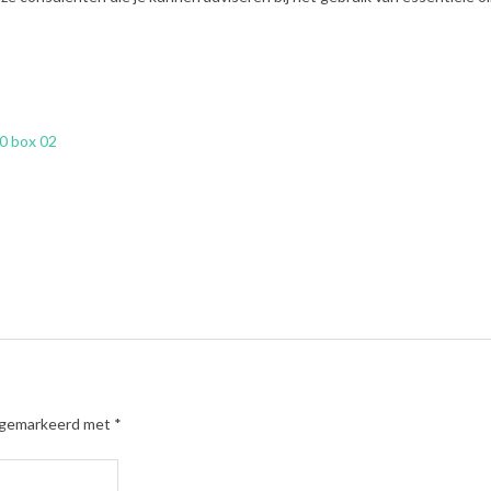
0 box 02
n gemarkeerd met
*