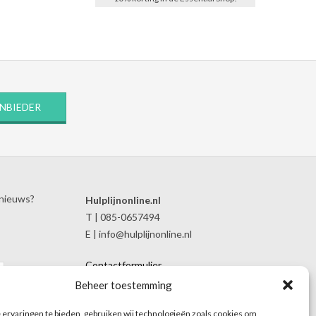
ANBIEDER
 nieuws?
Hulplijnonline.nl
T | 085-0657494
E | info@hulplijnonline.nl
Contactformulier
Over Hulplijnonline.nl
Beheer toestemming
Het team van Hulplijnonline.nl
ervaringen te bieden, gebruiken wij technologieën zoals cookies om