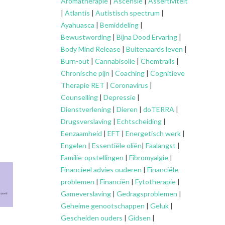
Aromatherapie
|
Ascensie
|
Assertiviteit
|
Atlantis
|
Autistisch spectrum
|
Ayahuasca
|
Bemiddeling
|
Bewustwording
|
Bijna Dood Ervaring
|
Body Mind Release
|
Buitenaards leven
|
Burn-out
|
Cannabisolie
|
Chemtrails
|
Chronische pijn
|
Coaching
|
Cognitieve
Therapie RET
|
Coronavirus
|
Counselling
|
Depressie
|
Dienstverlening
|
Dieren
|
doTERRA
|
Drugsverslaving
|
Echtscheiding
|
Eenzaamheid
|
EFT
|
Energetisch werk
|
Engelen
|
Essentiële oliën
|
Faalangst
|
Familie-opstellingen
|
Fibromyalgie
|
Financieel advies ouderen
|
Financiële
problemen
|
Financiën
|
Fytotherapie
|
Gameverslaving
|
Gedragsproblemen
|
Geheime genootschappen
|
Geluk
|
Gescheiden ouders
|
Gidsen
|