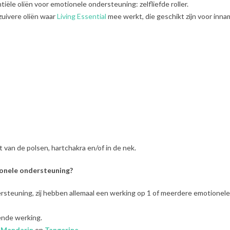
iële oliën voor emotionele ondersteuning: zelfliefde roller.
zuivere oliën waar
Living Essential
mee werkt, die geschikt zijn voor inna
t van de polsen, hartchakra en/of in de nek.
ionele ondersteuning?
ndersteuning, zij hebben allemaal een werking op 1 of meerdere emotionele
ende werking.
 Mandarin
en
Tangerine
.