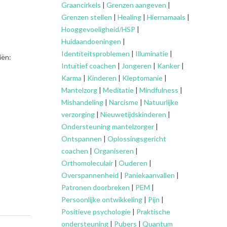
Graancirkels
|
Grenzen aangeven
|
Grenzen stellen
|
Healing
|
Hiernamaals
|
Hooggevoeligheid/HSP
|
Huidaandoeningen
|
Identiteitsproblemen
|
Illuminatie
|
iën:
Intuïtief coachen
|
Jongeren
|
Kanker
|
Karma
|
Kinderen
|
Kleptomanie
|
Mantelzorg
|
Meditatie
|
Mindfulness
|
Mishandeling
|
Narcisme
|
Natuurlijke
verzorging
|
Nieuwetijdskinderen
|
Ondersteuning
mantelzorger
|
Ontspannen
|
Oplossingsgericht
coachen
|
Organiseren
|
Orthomoleculair
|
Ouderen
|
Overspannenheid
|
Paniekaanvallen
|
Patronen doorbreken
|
PEM
|
Persoonlijke ontwikkeling
|
Pijn
|
Positieve psychologie
|
Praktische
ondersteuning
|
Pubers
|
Quantum