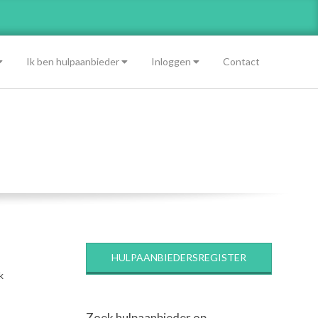
Ik ben hulpaanbieder
Inloggen
Contact
HULPAANBIEDERSREGISTER
k
Zoek hulpaanbieder op