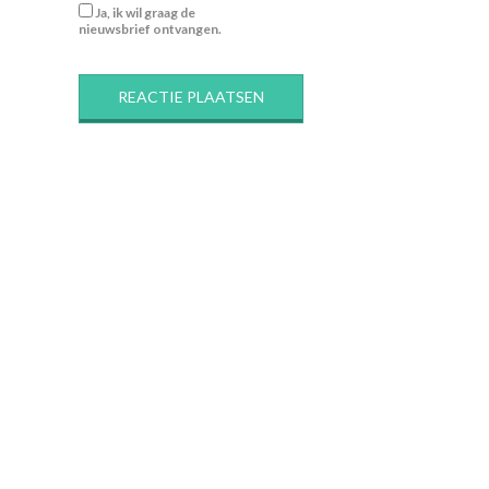
Ja, ik wil graag de
nieuwsbrief ontvangen.