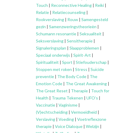
Touch
|
Reconnective Healing
|
Reiki
|
Relatie
|
Relatiecounseling
|
Rookverslaving
|
Rouw
|
Samengesteld
gezin
|
Samenzweringstheorieën
|
Schumann resonantie
|
Seksualiteit
|
Seksverslaving
|
Sensitherapie
|
Signaleringsplan
|
Slaapproblemen
|
Speciaal onderwijs
|
Spirit-Art
|
Spiritualiteit
|
Sport
|
Stiefouderschap
|
Stoppen met roken
|
Stress
|
Suïcide
preventie
|
The Body Code
|
The
Emotion Code
|
The Great Awakening
|
The Great Reset
|
Therapie
|
Touch for
Health
|
Trauma Tekenen
|
UFO’s
|
Vaccinatie
|
Vaginisme
|
(V)echtscheiding
|
Vermoeidheid
|
Verslaving
|
Voeding
|
Voetreflexzone
therapie
|
Voice Dialoque
|
Welzijn
|