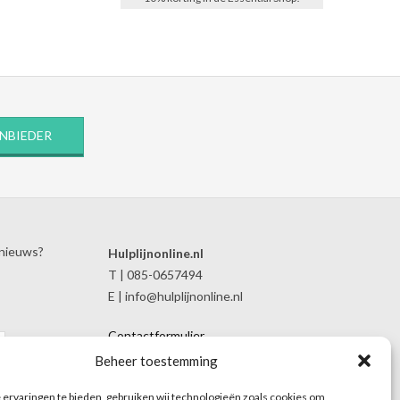
ANBIEDER
 nieuws?
Hulplijnonline.nl
T | 085-0657494
E | info@hulplijnonline.nl
Contactformulier
Over Hulplijnonline.nl
Beheer toestemming
Het team van Hulplijnonline.nl
ervaringen te bieden, gebruiken wij technologieën zoals cookies om