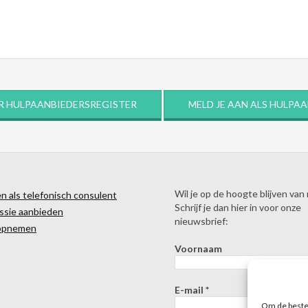
R HULPAANBIEDERSREGISTER
MELD JE AAN ALS HULPA
Wil je op de hoogte blijven van
 als telefonisch consulent
Schrijf je dan hier in voor onze
ssie aanbieden
nieuwsbrief:
opnemen
Voornaam
E-mail
*
Om de beste 