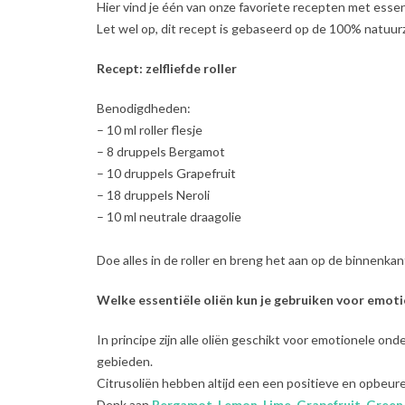
Hier vind je één van onze favoriete recepten met essent
Let wel op, dit recept is gebaseerd op de 100% natuur
Recept: zelfliefde roller
Benodigdheden:
– 10 ml roller flesje
– 8 druppels Bergamot
– 10 druppels Grapefruit
– 18 druppels Neroli
– 10 ml neutrale draagolie
Doe alles in de roller en breng het aan op de binnenkan
Welke essentiële oliën kun je gebruiken voor emot
In principe zijn alle oliën geschikt voor emotionele o
gebieden.
Citrusoliën hebben altijd een een positieve en opbeur
Denk aan
Bergamot
,
Lemon
,
Lime
,
Grapefruit
,
Green