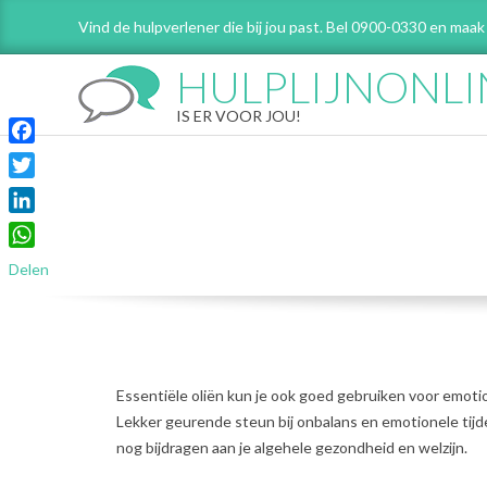
Skip
Vind de hulpverlener die bij jou past. Bel 0900-0330 en maak
to
content
HULPLIJNONLI
IS ER VOOR JOU!
Facebook
Twitter
LinkedIn
WhatsApp
Delen
Essentiële oliën kun je ook goed gebruiken voor emot
Lekker geurende steun bij onbalans en emotionele tijde
nog bijdragen aan je algehele gezondheid en welzijn.