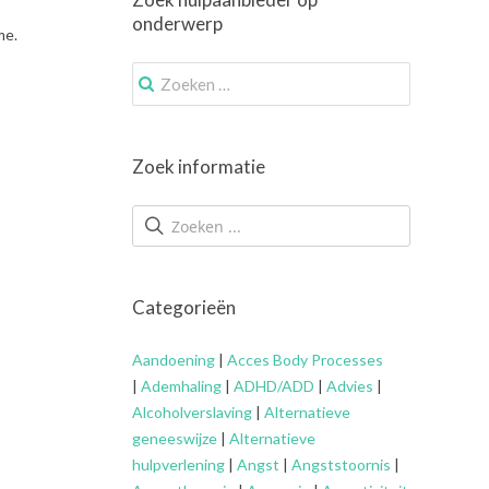
onderwerp
me.
Zoek
naar:
Zoek informatie
Categorieën
Aandoening
|
Acces Body Processes
|
Ademhaling
|
ADHD/ADD
|
Advies
|
Alcoholverslaving
|
Alternatieve
geneeswijze
|
Alternatieve
hulpverlening
|
Angst
|
Angststoornis
|