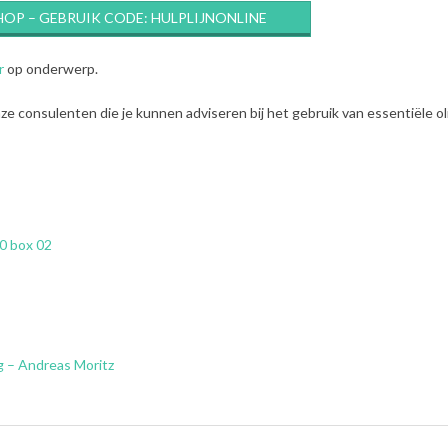
HOP – GEBRUIK CODE: HULPLIJNONLINE
r
op onderwerp.
e consulenten die je kunnen adviseren bij het gebruik van essentiële ol
0 box 02
ng – Andreas Moritz