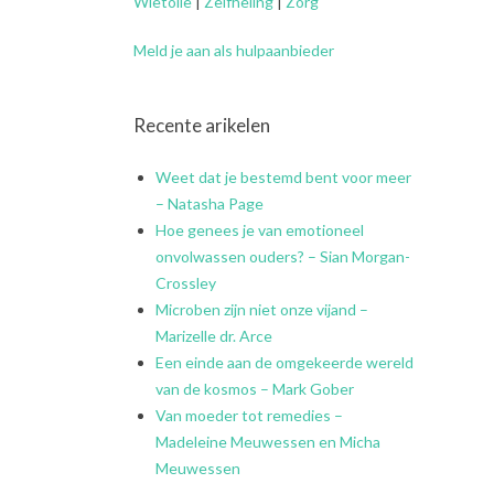
Wietolie
|
Zelfheling
|
Zorg
Meld je aan als hulpaanbieder
Recente arikelen
Weet dat je bestemd bent voor meer
– Natasha Page
Hoe genees je van emotioneel
onvolwassen ouders? – Sian Morgan-
Crossley
Microben zijn niet onze vijand –
Marizelle dr. Arce
Een einde aan de omgekeerde wereld
van de kosmos – Mark Gober
Van moeder tot remedies –
Madeleine Meuwessen en Micha
Meuwessen