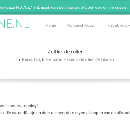
 je keuze (€0,70 p/min), maak een belafspraak
of boek een online sessie.
NE.NL
Primary
Home
Nu beschikbaar
Ik zoek hulp
Navigation
Menu
Zelfliefde roller
In
Recepten
,
Informatie
,
Essentiële oliën
,
Artikelen
ionele ondersteuning!
n, die natuurlijk zijn en door de meerdere eigenschappen van de olie, oo