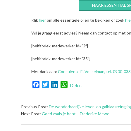
NAAR ESSENTIAL S
Klik
hier
om alle essentiële oliën te bekijken of zoek
hie
Wil je graag eerst advies? Neem dan contact op met onz
[belfabriek-medewerker id=”2″]
[belfabriek-medewerker id=”35″]
Met dank aan:
Consulente E. Vosselman, tel. 0900-033
Facebook
Twitter
LinkedIn
WhatsApp
Delen
2022-
Previous Post:
De wonderbaarlijke lever- en galblaasreinigi
03-
Next Post:
Goed zoals je bent – Frederike Mewe
31