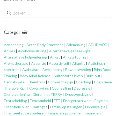
Categorieën
Aandoening
|
Acces Body Processes
|
Ademhaling
|
ADHD/ADD
|
Advies
|
Alcoholverslaving
|
Alternatieve geneeswijze
|
Alternatieve hulpverlening
|
Angst
|
Angststoornis
|
Aromatherapie
|
Ascensie
|
Assertiviteit
|
Atlantis
|
Autistisch
spectrum
|
Ayahuasca
|
Bemiddeling
|
Bewustwording
|
Bijna Dood
Ervaring
|
Body Mind Release
|
Buitenaards leven
|
Burn-out
|
Cannabisolie
|
Chemtrails
|
Chronische pijn
|
Coaching
|
Cognitieve
Therapie RET
|
Coronavirus
|
Counselling
|
Depressie
|
Dienstverlening
|
Dieren
|
doTERRA
|
Drugsverslaving
|
Echtscheiding
|
Eenzaamheid
|
EFT
|
Energetisch werk
|
Engelen
|
Essentiële oliën
|
Faalangst
|
Familie-opstellingen
|
Fibromyalgie
|
Financieel advies ouderen
|
Financiële problemen
|
Financiën
|