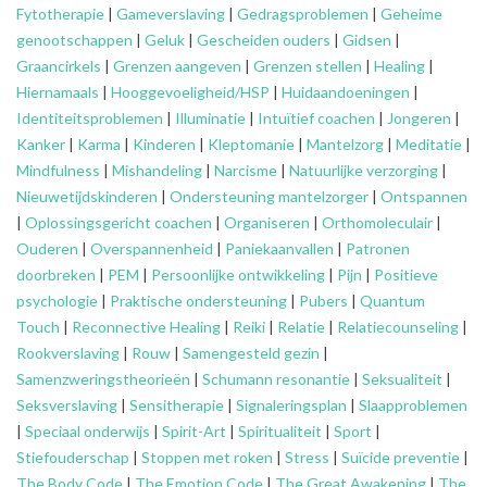
Fytotherapie
|
Gameverslaving
|
Gedragsproblemen
|
Geheime
genootschappen
|
Geluk
|
Gescheiden ouders
|
Gidsen
|
Graancirkels
|
Grenzen aangeven
|
Grenzen stellen
|
Healing
|
Hiernamaals
|
Hooggevoeligheid/HSP
|
Huidaandoeningen
|
Identiteitsproblemen
|
Illuminatie
|
Intuïtief coachen
|
Jongeren
|
Kanker
|
Karma
|
Kinderen
|
Kleptomanie
|
Mantelzorg
|
Meditatie
|
Mindfulness
|
Mishandeling
|
Narcisme
|
Natuurlijke verzorging
|
Nieuwetijdskinderen
|
Ondersteuning
mantelzorger
|
Ontspannen
|
Oplossingsgericht coachen
|
Organiseren
|
Orthomoleculair
|
Ouderen
|
Overspannenheid
|
Paniekaanvallen
|
Patronen
doorbreken
|
PEM
|
Persoonlijke ontwikkeling
|
Pijn
|
Positieve
psychologie
|
Praktische ondersteuning
|
Pubers
|
Quantum
Touch
|
Reconnective Healing
|
Reiki
|
Relatie
|
Relatiecounseling
|
Rookverslaving
|
Rouw
|
Samengesteld gezin
|
Samenzweringstheorieën
|
Schumann resonantie
|
Seksualiteit
|
Seksverslaving
|
Sensitherapie
|
Signaleringsplan
|
Slaapproblemen
|
Speciaal onderwijs
|
Spirit-Art
|
Spiritualiteit
|
Sport
|
Stiefouderschap
|
Stoppen met roken
|
Stress
|
Suïcide preventie
|
The Body Code
|
The Emotion Code
|
The Great Awakening
|
The