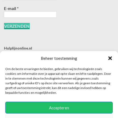
E-mail
*
Hulplijnonline.nl
T | 085-0657494
Beheer toestemming
E | info@hulplijnonline.nl
Om de beste ervaringen te bieden, gebruiken wij technologieën zoals
Contactformulier
cookies om informatie over je apparaat op te slaan en/of te raadplegen. Door
in te stemmen met deze technologieën kunnen wij gegevens zoals
Over Hulplijnonline.nl
surfgedrag of unieke ID's op deze site verwerken. Als je geen toestemming
Het team van Hulplijnonline.nl
geeft of uw toestemming intrekt, kan dit een nadelige invloed hebben op
bepaalde functies en mogelijkheden.
Accepteren