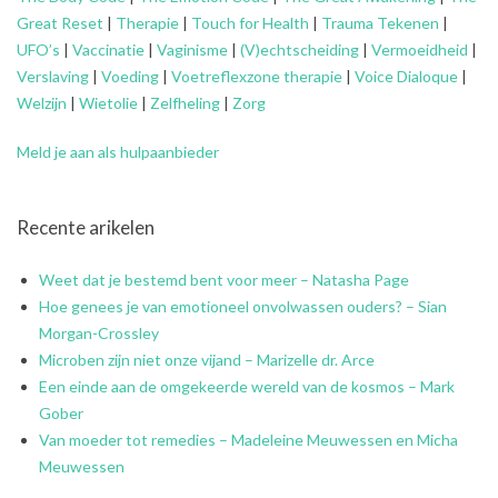
Great Reset
|
Therapie
|
Touch for Health
|
Trauma Tekenen
|
UFO’s
|
Vaccinatie
|
Vaginisme
|
(V)echtscheiding
|
Vermoeidheid
|
Verslaving
|
Voeding
|
Voetreflexzone therapie
|
Voice Dialoque
|
Welzijn
|
Wietolie
|
Zelfheling
|
Zorg
Meld je aan als hulpaanbieder
Recente arikelen
Weet dat je bestemd bent voor meer – Natasha Page
Hoe genees je van emotioneel onvolwassen ouders? – Sian
Morgan-Crossley
Microben zijn niet onze vijand – Marizelle dr. Arce
Een einde aan de omgekeerde wereld van de kosmos – Mark
Gober
Van moeder tot remedies – Madeleine Meuwessen en Micha
Meuwessen