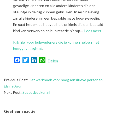
gevoelige kinderen en alle andere kinderen die een
steuntje in de rug kunnen gebruiken. In mijn beleving
zijn alle kinderen in een bepaalde mate hoog gevoelig.
En gaat het om de hoeveelheid prikkels die een bepaald
kind kan verwerken en hun reactie hierop…’
Lees meer
Klik hier voor hulpverleners die je kunnen helpen met
hooggevoeligheid
.
Facebook
Twitter
LinkedIn
WhatsApp
Delen
2018-
Previous Post:
Het werkboek voor hoogsensitieve personen –
07-
Elaine Aron
13
Next Post:
Succesboeken.nl
Geef een reactie