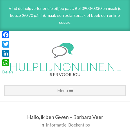
Skip
Vind de hulpverlener die bij jou past. Bel 0900-0330 en maak je
to
keuze (€0,70 p/min), maak een belafspraak
of boek een online
content
sessie.
Facebook
Twitter
LinkedIn
HULPLIJNONLINE.NL
WhatsApp
Delen
IS ER VOOR JOU!
Primary
Menu
Navigation
Menu
Hallo, ik ben Gwen – Barbara Veer
In
Informatie
,
Boekentips