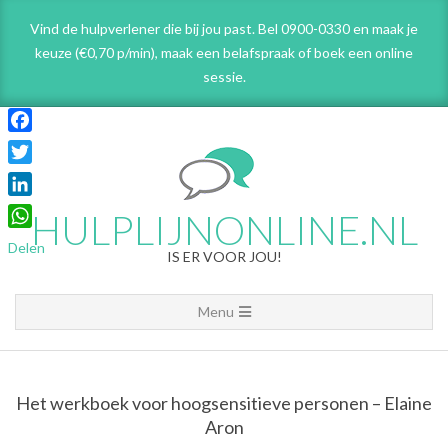
Skip
Vind de hulpverlener die bij jou past. Bel 0900-0330 en maak je
to
keuze (€0,70 p/min), maak een belafspraak
of boek een online
content
sessie.
Facebook
Twitter
LinkedIn
HULPLIJNONLINE.NL
WhatsApp
Delen
IS ER VOOR JOU!
Primary
Menu
Navigation
Menu
Het werkboek voor hoogsensitieve personen – Elaine
Aron