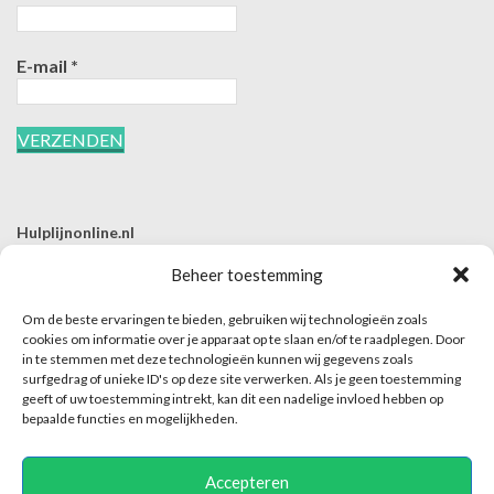
E-mail
*
Hulplijnonline.nl
T | 085-0657494
Beheer toestemming
E | info@hulplijnonline.nl
Om de beste ervaringen te bieden, gebruiken wij technologieën zoals
Contactformulier
cookies om informatie over je apparaat op te slaan en/of te raadplegen. Door
in te stemmen met deze technologieën kunnen wij gegevens zoals
Over Hulplijnonline.nl
surfgedrag of unieke ID's op deze site verwerken. Als je geen toestemming
Het team van Hulplijnonline.nl
geeft of uw toestemming intrekt, kan dit een nadelige invloed hebben op
bepaalde functies en mogelijkheden.
Accepteren