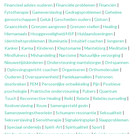
Financieel advies ouderen
|
Financiële problemen
|
Financiën
|
Fytotherapie
|
Gameverslaving
|
Gedragsproblemen
|
Geheime
genootschappen
|
Geluk
|
Gescheiden ouders
|
Gidsen
|
Graancirkels
|
Grenzen aangeven
|
Grenzen stellen
|
Healing
|
Hiernamaals
|
Hooggevoeligheid/HSP
|
Huidaandoeningen
|
Identiteitsproblemen
|
Illuminatie
|
Intuïtief coachen
|
Jongeren
|
Kanker
|
Karma
|
Kinderen
|
Kleptomanie
|
Mantelzorg
|
Meditatie
|
Mindfulness
|
Mishandeling
|
Narcisme
|
Natuurlijke verzorging
|
Nieuwetijdskinderen
|
Ondersteuning
mantelzorger
|
Ontspannen
|
Oplossingsgericht coachen
|
Organiseren
|
Orthomoleculair
|
Ouderen
|
Overspannenheid
|
Paniekaanvallen
|
Patronen
doorbreken
|
PEM
|
Persoonlijke ontwikkeling
|
Pijn
|
Positieve
psychologie
|
Praktische ondersteuning
|
Pubers
|
Quantum
Touch
|
Reconnective Healing
|
Reiki
|
Relatie
|
Relatiecounseling
|
Rookverslaving
|
Rouw
|
Samengesteld gezin
|
Samenzweringstheorieën
|
Schumann resonantie
|
Seksualiteit
|
Seksverslaving
|
Sensitherapie
|
Signaleringsplan
|
Slaapproblemen
|
Speciaal onderwijs
|
Spirit-Art
|
Spiritualiteit
|
Sport
|