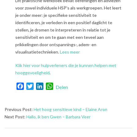
Dit praktische werkboek bevat oefeningen en adviezen
voor zowel individuele HSP’s als werkgroepen. Het leert
je onder meer: je specifieke sensitiviteit te
identificeren, je verleden in een positief daglicht te
stellen, je dromen te interpreteren in relatie tot je
sensitiviteit en om te gaan met een teveel aan
prikkelingen door ontspannings-, adem- en
visualisatietechnieken.
Lees meer
Klik hier voor hulpverleners die je kunnen helpen met
hooggevoeligheid
.
Facebook
Twitter
LinkedIn
WhatsApp
Delen
2018-
Previous Post:
Het hoog sensitieve kind – Elaine Aron
07-
Next Post:
Hallo, ik ben Gwen – Barbara Veer
13