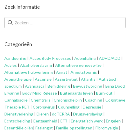
Zoek informatie
Categorieën
Aandoening
|
Acces Body Processes
|
Ademhaling
|
ADHD/ADD
|
Advies
|
Alcoholverslaving
|
Alternatieve geneeswijze
|
Alternatieve hulpverlening
|
Angst
|
Angststoornis
|
Aromatherapie
|
Ascensie
|
Assertiviteit
|
Atlantis
|
Autistisch
spectrum
|
Ayahuasca
|
Bemiddeling
|
Bewustwording
|
Bijna Dood
Ervaring
|
Body Mind Release
|
Buitenaards leven
|
Burn-out
|
Cannabisolie
|
Chemtrails
|
Chronische pijn
|
Coaching
|
Cognitieve
Therapie RET
|
Coronavirus
|
Counselling
|
Depressie
|
Dienstverlening
|
Dieren
|
doTERRA
|
Drugsverslaving
|
Echtscheiding
|
Eenzaamheid
|
EFT
|
Energetisch werk
|
Engelen
|
Essentiële oliën
|
Faalangst
|
Familie-opstellingen
|
Fibromyalgie
|