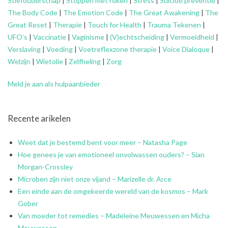
Stiefouderschap
|
Stoppen met roken
|
Stress
|
Suïcide preventie
|
The Body Code
|
The Emotion Code
|
The Great Awakening
|
The
Great Reset
|
Therapie
|
Touch for Health
|
Trauma Tekenen
|
UFO’s
|
Vaccinatie
|
Vaginisme
|
(V)echtscheiding
|
Vermoeidheid
|
Verslaving
|
Voeding
|
Voetreflexzone therapie
|
Voice Dialoque
|
Welzijn
|
Wietolie
|
Zelfheling
|
Zorg
Meld je aan als hulpaanbieder
Recente arikelen
Weet dat je bestemd bent voor meer – Natasha Page
Hoe genees je van emotioneel onvolwassen ouders? – Sian
Morgan-Crossley
Microben zijn niet onze vijand – Marizelle dr. Arce
Een einde aan de omgekeerde wereld van de kosmos – Mark
Gober
Van moeder tot remedies – Madeleine Meuwessen en Micha
Meuwessen