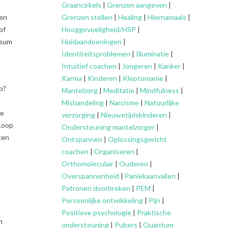
Graancirkels
|
Grenzen aangeven
|
Grenzen stellen
|
Healing
|
Hiernamaals
|
men
Hooggevoeligheid/HSP
|
of
Huidaandoeningen
|
rsum
Identiteitsproblemen
|
Illuminatie
|
Intuïtief coachen
|
Jongeren
|
Kanker
|
Karma
|
Kinderen
|
Kleptomanie
|
p?
Mantelzorg
|
Meditatie
|
Mindfulness
|
Mishandeling
|
Narcisme
|
Natuurlijke
je
verzorging
|
Nieuwetijdskinderen
|
Loop
Ondersteuning
mantelzorger
|
ten
Ontspannen
|
Oplossingsgericht
coachen
|
Organiseren
|
Orthomoleculair
|
Ouderen
|
Overspannenheid
|
Paniekaanvallen
|
Patronen doorbreken
|
PEM
|
Persoonlijke ontwikkeling
|
Pijn
|
Positieve psychologie
|
Praktische
n
ondersteuning
|
Pubers
|
Quantum