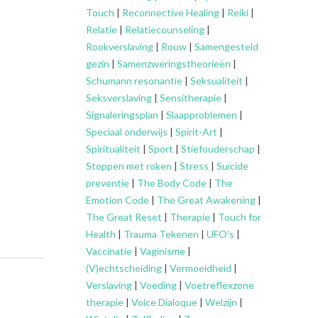
Touch
|
Reconnective Healing
|
Reiki
|
Relatie
|
Relatiecounseling
|
Rookverslaving
|
Rouw
|
Samengesteld
gezin
|
Samenzweringstheorieën
|
Schumann resonantie
|
Seksualiteit
|
Seksverslaving
|
Sensitherapie
|
Signaleringsplan
|
Slaapproblemen
|
Speciaal onderwijs
|
Spirit-Art
|
Spiritualiteit
|
Sport
|
Stiefouderschap
|
Stoppen met roken
|
Stress
|
Suïcide
preventie
|
The Body Code
|
The
Emotion Code
|
The Great Awakening
|
The Great Reset
|
Therapie
|
Touch for
Health
|
Trauma Tekenen
|
UFO’s
|
Vaccinatie
|
Vaginisme
|
(V)echtscheiding
|
Vermoeidheid
|
Verslaving
|
Voeding
|
Voetreflexzone
therapie
|
Voice Dialoque
|
Welzijn
|