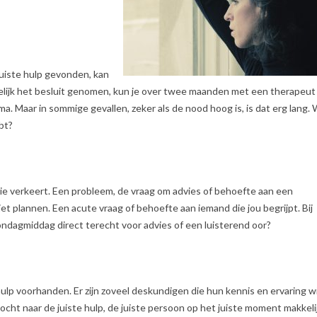
juiste hulp gevonden, kan
ndelijk het besluit genomen, kun je over twee maanden met een therapeut
ma. Maar in sommige gevallen, zeker als de nood hoog is, is dat erg lang.
bt?
atie verkeert. Een probleem, de vraag om advies of behoefte aan een
niet plannen. Een acute vraag of behoefte aan iemand die jou begrijpt. Bij
ondagmiddag direct terecht voor advies of een luisterend oor?
hulp voorhanden. Er zijn zoveel deskundigen die hun kennis en ervaring wi
cht naar de juiste hulp, de juiste persoon op het juiste moment makkeli