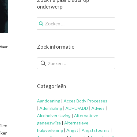
onderwerp
Zoek
naar:
Zoek informatie
 Waar
Categorieën
Aandoening
|
Acces Body Processes
|
Ademhaling
|
ADHD/ADD
|
Advies
|
Alcoholverslaving
|
Alternatieve
geneeswijze
|
Alternatieve
llen
hulpverlening
|
Angst
|
Angststoornis
|
jker