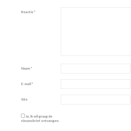
Reactie
*
Naam
*
E-mail
*
Site
Ja, ik wil graag de
nieuwsbrief ontvangen.