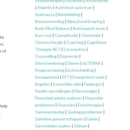
Aromatherapie
|
Ascensie
|
Assertiviteit
|
Atlantis
|
Autistisch spectrum
|
Ayahuasca
|
Bemiddeling
|
Bewustwording
|
Bijna Dood Ervaring
|
Body Mind Release
|
Buitenaards leven
|
Burn-out
|
Cannabisolie
|
Chemtrails
|
ste
Chronische pijn
|
Coaching
|
Cognitieve
en,
Therapie RET
|
Coronavirus
|
r of
Counselling
|
Depressie
|
Dienstverlening
|
Dieren
|
doTERRA
|
Drugsverslaving
|
Echtscheiding
|
Eenzaamheid
|
EFT
|
Energetisch werk
|
Engelen
|
Essentiële oliën
|
Faalangst
|
Familie-opstellingen
|
Fibromyalgie
|
Financieel advies ouderen
|
Financiële
problemen
|
Financiën
|
Fytotherapie
|
 hulp
Gameverslaving
|
Gedragsproblemen
|
.
Geheime genootschappen
|
Geluk
|
Gescheiden ouders
|
Gidsen
|