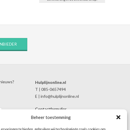
ANBIEDER
 nieuws?
Hulplijnonline.nl
T | 085-0657494
E | info@hulplijnonline.nl
Contactformulier
Over Hulplijnonline.nl
Beheer toestemming
Het team van Hulplijnonline.nl
ervaringen te bieden, gebruiken wij technologieën zoals cookies om