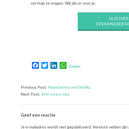
om hulp te vragen. Wij zijn er voor je.
KLIK HIE
ERVARINGSDESK
Facebook
Twitter
LinkedIn
WhatsApp
Delen
2018-
Previous Post:
Maak kennis met MoiRa
03-
Next Post:
Anti-stress tips
13
Geef een reactie
Je e-mailadres wordt niet gepubliceerd.
Vereiste velden zij