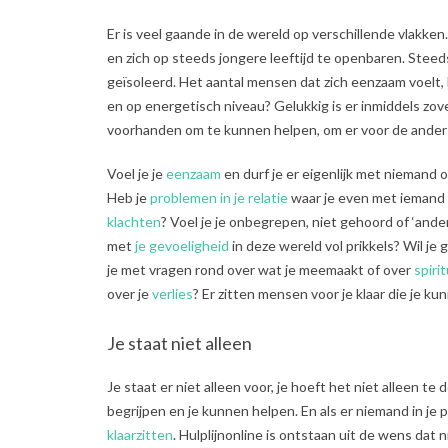
Er is veel gaande in de wereld op verschillende vlakke
en zich op steeds jongere leeftijd te openbaren. Stee
geïsoleerd. Het aantal mensen dat zich eenzaam voelt, 
en op energetisch niveau? Gelukkig is er inmiddels zov
voorhanden om te kunnen helpen, om er voor de ander 
Voel je je
eenzaam
en durf je er eigenlijk met niemand 
Heb je
problemen in je relatie
waar je even met iemand o
klachten
? Voel je je onbegrepen, niet gehoord of ‘and
met
je gevoeligheid
in deze wereld vol prikkels? Wil je 
je met vragen rond over wat je meemaakt of over
spiri
over je
verlies
? Er zitten mensen voor je klaar die je k
Je staat niet alleen
Je staat er niet alleen voor, je hoeft het niet alleen te do
begrijpen en je kunnen helpen. En als er niemand in je pri
klaarzitten
. Hulplijnonline is ontstaan uit de wens dat 