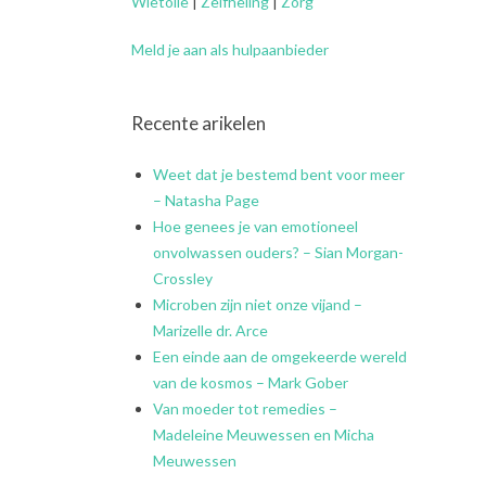
Wietolie
|
Zelfheling
|
Zorg
Meld je aan als hulpaanbieder
Recente arikelen
Weet dat je bestemd bent voor meer
– Natasha Page
Hoe genees je van emotioneel
onvolwassen ouders? – Sian Morgan-
Crossley
Microben zijn niet onze vijand –
Marizelle dr. Arce
Een einde aan de omgekeerde wereld
van de kosmos – Mark Gober
Van moeder tot remedies –
Madeleine Meuwessen en Micha
Meuwessen