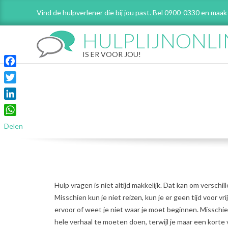
Skip
Vind de hulpverlener die bij jou past. Bel 0900-0330 en maak
to
content
HULPLIJNONLI
IS ER VOOR JOU!
Facebook
Twitter
LinkedIn
WhatsApp
Delen
Hulp vragen is niet altijd makkelijk. Dat kan om verschil
Misschien kun je niet reizen, kun je er geen tijd voor vr
ervoor of weet je niet waar je moet beginnen. Misschie
hele verhaal te moeten doen, terwijl je maar een korte