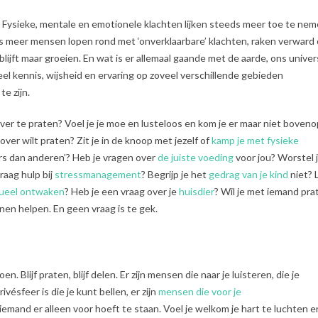
n. Fysieke, mentale en emotionele klachten lijken steeds meer toe te ne
ds meer mensen lopen rond met ‘onverklaarbare’ klachten, raken verward 
blijft maar groeien. En wat is er allemaal gaande met de aarde, ons unive
eel kennis, wijsheid en ervaring op zoveel verschillende gebieden
te zijn.
over te praten? Voel je je moe en lusteloos en kom je er maar niet boveno
ver wilt praten? Zit je in de knoop met jezelf of
kamp je met fysieke
ers dan anderen’? Heb je vragen over
de juiste voeding
voor jou? Worstel 
graag hulp bij
stressmanagement
? Begrijp je het
gedrag van je kind
niet? 
tueel ontwaken
? Heb je een vraag over je
huisdier
? Wil je met iemand pra
unnen helpen. En geen vraag is te gek.
en. Blijf praten, blijf delen. Er zijn mensen die naar je luisteren, die je
vésfeer is die je kunt bellen, er zijn
mensen die voor je
niemand er alleen voor hoeft te staan. Voel je welkom je hart te luchten e