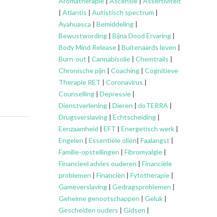
Aromatherapie
|
Ascensie
|
Assertiviteit
|
Atlantis
|
Autistisch spectrum
|
Ayahuasca
|
Bemiddeling
|
Bewustwording
|
Bijna Dood Ervaring
|
Body Mind Release
|
Buitenaards leven
|
Burn-out
|
Cannabisolie
|
Chemtrails
|
Chronische pijn
|
Coaching
|
Cognitieve
Therapie RET
|
Coronavirus
|
Counselling
|
Depressie
|
Dienstverlening
|
Dieren
|
doTERRA
|
Drugsverslaving
|
Echtscheiding
|
Eenzaamheid
|
EFT
|
Energetisch werk
|
Engelen
|
Essentiële oliën
|
Faalangst
|
Familie-opstellingen
|
Fibromyalgie
|
Financieel advies ouderen
|
Financiële
problemen
|
Financiën
|
Fytotherapie
|
Gameverslaving
|
Gedragsproblemen
|
Geheime genootschappen
|
Geluk
|
Gescheiden ouders
|
Gidsen
|