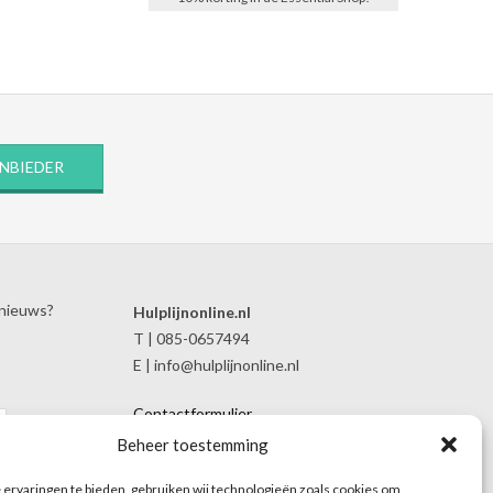
ANBIEDER
 nieuws?
Hulplijnonline.nl
T | 085-0657494
E | info@hulplijnonline.nl
Contactformulier
Over Hulplijnonline.nl
Beheer toestemming
Het team van Hulplijnonline.nl
ervaringen te bieden, gebruiken wij technologieën zoals cookies om