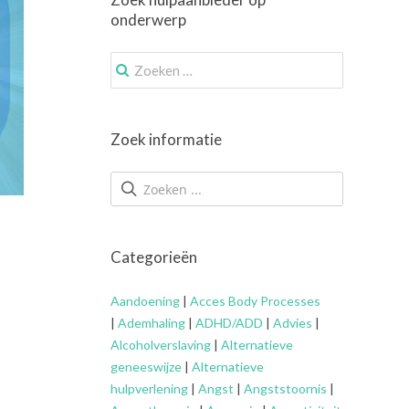
onderwerp
Zoek
naar:
Zoek informatie
Categorieën
Aandoening
|
Acces Body Processes
|
Ademhaling
|
ADHD/ADD
|
Advies
|
Alcoholverslaving
|
Alternatieve
geneeswijze
|
Alternatieve
hulpverlening
|
Angst
|
Angststoornis
|