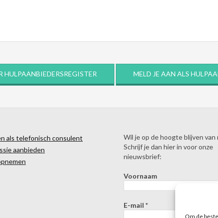
R HULPAANBIEDERSREGISTER
MELD JE AAN ALS HULPA
Wil je op de hoogte blijven van
 als telefonisch consulent
Schrijf je dan hier in voor onze
ssie aanbieden
nieuwsbrief:
opnemen
Voornaam
E-mail
*
Om de beste 