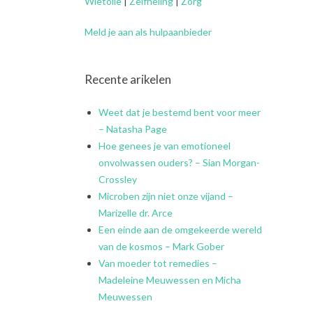
Wietolie
|
Zelfheling
|
Zorg
Meld je aan als hulpaanbieder
Recente arikelen
Weet dat je bestemd bent voor meer
– Natasha Page
Hoe genees je van emotioneel
onvolwassen ouders? – Sian Morgan-
Crossley
Microben zijn niet onze vijand –
Marizelle dr. Arce
Een einde aan de omgekeerde wereld
van de kosmos – Mark Gober
Van moeder tot remedies –
Madeleine Meuwessen en Micha
Meuwessen