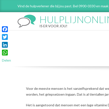
Skip
Vind de hulpverlener die bij jou past. Bel 0900-0330 en maak
to
content
HULPLIJNONLI
IS ER VOOR JOU!
Facebook
Twitter
LinkedIn
WhatsApp
Delen
Voor de meeste mensen is het vanzelfsprekend dat we 
worden, het griepseizoen ingaan. Dat is al tientallen jar
Het is aangetoond dat mensen met een lage vitamine D-