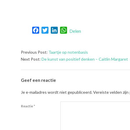
Facebook
Twitter
LinkedIn
WhatsApp
Delen
2021-
Previous Post:
Taartje op notenbasis
09-
Next Post:
De kunst van positief denken – Caitlin Margaret
21
Geef een reactie
Je e-mailadres wordt niet gepubliceerd.
Vereiste velden zij
Reactie
*