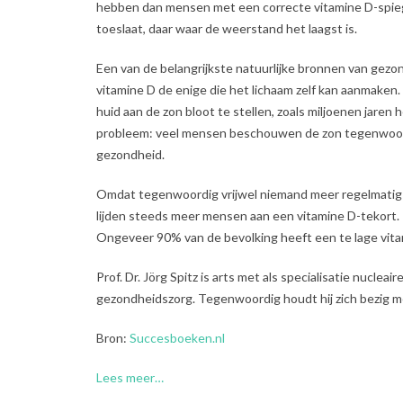
hebben dan mensen met een correcte vitamine D-spiege
toeslaat, daar waar de weerstand het laagst is.
Een van de belangrijkste natuurlijke bronnen van gezond
vitamine D de enige die het lichaam zelf kan aanmaken
huid aan de zon bloot te stellen, zoals miljoenen jaren h
probleem: veel mensen beschouwen de zon tegenwoord
gezondheid.
Omdat tegenwoordig vrijwel niemand meer regelmatig la
lijden steeds meer mensen aan een vitamine D-tekort.
Ongeveer 90% van de bevolking heeft een te lage vita
Prof. Dr. Jörg Spitz is arts met als specialisatie nuclea
gezondheidszorg. Tegenwoordig houdt hij zich bezig 
Bron:
Succesboeken.nl
Lees meer…