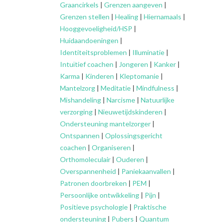
Graancirkels
|
Grenzen aangeven
|
Grenzen stellen
|
Healing
|
Hiernamaals
|
Hooggevoeligheid/HSP
|
Huidaandoeningen
|
Identiteitsproblemen
|
Illuminatie
|
Intuïtief coachen
|
Jongeren
|
Kanker
|
Karma
|
Kinderen
|
Kleptomanie
|
Mantelzorg
|
Meditatie
|
Mindfulness
|
Mishandeling
|
Narcisme
|
Natuurlijke
verzorging
|
Nieuwetijdskinderen
|
Ondersteuning
mantelzorger
|
Ontspannen
|
Oplossingsgericht
coachen
|
Organiseren
|
Orthomoleculair
|
Ouderen
|
Overspannenheid
|
Paniekaanvallen
|
Patronen doorbreken
|
PEM
|
Persoonlijke ontwikkeling
|
Pijn
|
Positieve psychologie
|
Praktische
ondersteuning
|
Pubers
|
Quantum