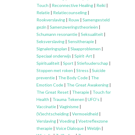
Touch
|
Reconnective Healing
|
Reiki
|
Relatie
|
Relatiecounseling
|
Rookverslaving
|
Rouw
|
Samengesteld
gezin
|
Samenzweringstheorieën
|
Schumann resonantie
|
Seksualiteit
|
Seksverslaving
|
Sensitherapie
|
Signaleringsplan
|
Slaapproblemen
|
Speciaal onderwijs
|
Spirit-Art
|
Spiritualiteit
|
Sport
|
Stiefouderschap
|
Stoppen met roken
|
Stress
|
Suïcide
preventie
|
The Body Code
|
The
Emotion Code
|
The Great Awakening
|
The Great Reset
|
Therapie
|
Touch for
Health
|
Trauma Tekenen
|
UFO’s
|
Vaccinatie
|
Vaginisme
|
(V)echtscheiding
|
Vermoeidheid
|
Verslaving
|
Voeding
|
Voetreflexzone
therapie
|
Voice Dialoque
|
Welzijn
|