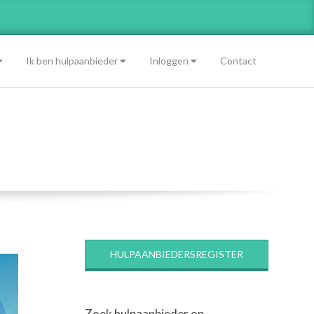
Ik ben hulpaanbieder
Inloggen
Contact
HULPAANBIEDERSREGISTER
Zoek hulpaanbieder op