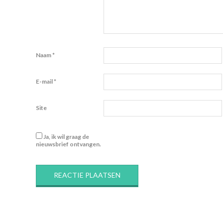
Naam
*
E-mail
*
Site
Ja, ik wil graag de
nieuwsbrief ontvangen.