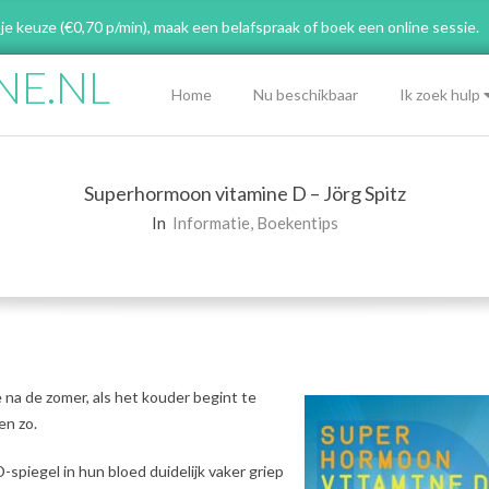
 je keuze (€0,70 p/min), maak een belafspraak
of boek een online sessie.
NE.NL
Primary
Home
Nu beschikbaar
Ik zoek hulp
Navigation
Menu
Superhormoon vitamine D – Jörg Spitz
In
Informatie
,
Boekentips
na de zomer, als het kouder begint te
en zo.
spiegel in hun bloed duidelijk vaker griep