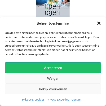
Beheer toestemming
Open ogen – Bianca van der Reijden
Om de beste ervaringen te bieden, gebruiken wij technologieën zoals
cookies om informatie over je apparaat op te slaan en/of te raadplegen. Door
in te stemmen met deze technologieën kunnen wij gegevens zoals
2018-
Tip bij artikel ‘Hooggevoeligheid of HSP, een last of kracht?’: Er zijn
surfgedrag of unieke ID's op deze site verwerken. Als je geen toestemming
08-
veel hooggevoelige kinderen met diagnoses als ADHD en autisme.
geeft of uw toestemming intrekt, kan dit een nadelige invloed hebben op
10
bepaalde functies en mogelijkheden.
Dit boek geeft heldere, nuttige en praktische informatie over de
verschillende vormen die hoogsensitiviteit en spiritualiteit in de
wereld kunnen hebben. Het boek gaat over jongeren, maar is ook
Accepteren
LEES MEER
Weiger
Facebook
Twitter
LinkedIn
WhatsApp
Delen
Bekijk voorkeuren
Privacy & cookies
Privacy & cookies
Contact