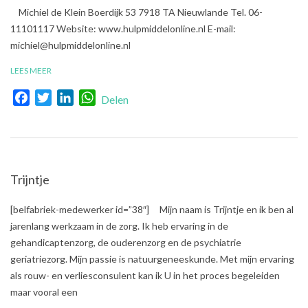
2020-
Michiel de Klein Boerdijk 53 7918 TA Nieuwlande Tel. 06-
02-
11101117 Website: www.hulpmiddelonline.nl E-mail:
04
michiel@hulpmiddelonline.nl
LEES MEER
Facebook
Twitter
LinkedIn
WhatsApp
Delen
Trijntje
2020-
[belfabriek-medewerker id=”38″] Mijn naam is Trijntje en ik ben al
01-
jarenlang werkzaam in de zorg. Ik heb ervaring in de
08
gehandicaptenzorg, de ouderenzorg en de psychiatrie
geriatriezorg. Mijn passie is natuurgeneeskunde. Met mijn ervaring
als rouw- en verliesconsulent kan ik U in het proces begeleiden
maar vooral een