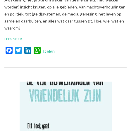
21
worden’, inzicht krijgen, op alle gebieden. Van machtsverhoudingen
en politiek, tot (geld)systemen, de media, genezing, het leven op
aarde en daarbuiten, en alles wat daar tussen zit. Hoe, wie, wat en
waarom?
LEES MEER
Facebook
Twitter
LinkedIn
WhatsApp
Delen