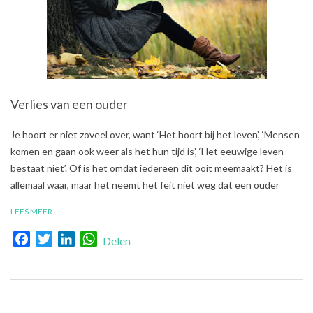
Verlies van een ouder
2019-
Je hoort er niet zoveel over, want ‘Het hoort bij het leven’, ‘Mensen
03-
komen en gaan ook weer als het hun tijd is’, ‘Het eeuwige leven
08
bestaat niet’. Of is het omdat iedereen dit ooit meemaakt? Het is
allemaal waar, maar het neemt het feit niet weg dat een ouder
LEES MEER
Facebook
Twitter
LinkedIn
WhatsApp
Delen