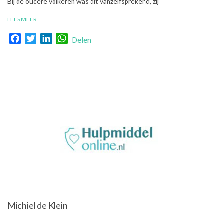
Bij de oudere volkeren was dit vanzelfsprekend, zij
LEES MEER
Facebook
Twitter
LinkedIn
WhatsApp
Delen
Michiel de Klein