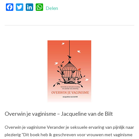
Facebook
Twitter
LinkedIn
WhatsApp
Delen
Overwin je vaginisme – Jacqueline van de Bilt
2018-
Overwin je vaginisme Verander je seksuele ervaring van pijnlijk naar
08-
plezierig ”Dit boek heb ik geschreven voor vrouwen met vaginisme