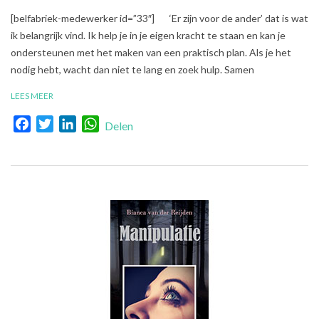
2018-
[belfabriek-medewerker id=”33″] ‘Er zijn voor de ander’ dat is wat
09-
ik belangrijk vind. Ik help je in je eigen kracht te staan en kan je
14
ondersteunen met het maken van een praktisch plan. Als je het
nodig hebt, wacht dan niet te lang en zoek hulp. Samen
LEES MEER
Facebook
Twitter
LinkedIn
WhatsApp
Delen