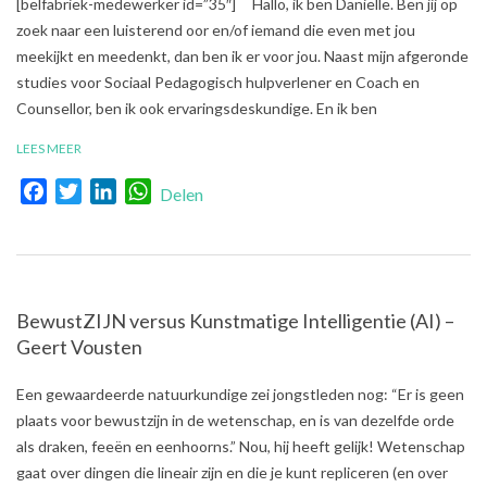
[belfabriek-medewerker id=”35″] Hallo, ik ben Danielle. Ben jij op
12-
zoek naar een luisterend oor en/of iemand die even met jou
18
meekijkt en meedenkt, dan ben ik er voor jou. Naast mijn afgeronde
studies voor Sociaal Pedagogisch hulpverlener en Coach en
Counsellor, ben ik ook ervaringsdeskundige. En ik ben
LEES MEER
Facebook
Twitter
LinkedIn
WhatsApp
Delen
BewustZIJN versus Kunstmatige Intelligentie (AI) –
Geert Vousten
2018-
Een gewaardeerde natuurkundige zei jongstleden nog: “Er is geen
10-
plaats voor bewustzijn in de wetenschap, en is van dezelfde orde
10
als draken, feeën en eenhoorns.” Nou, hij heeft gelijk! Wetenschap
gaat over dingen die lineair zijn en die je kunt repliceren (en over