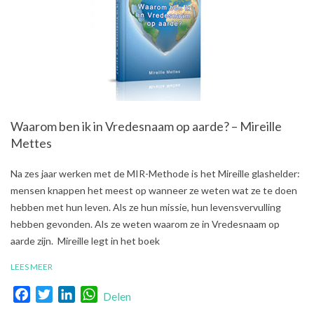
Waarom ben ik in Vredesnaam op aarde? – Mireille
Mettes
2018-
Na zes jaar werken met de MIR-Methode is het Mireille glashelder:
09-
mensen knappen het meest op wanneer ze weten wat ze te doen
04
hebben met hun leven. Als ze hun missie, hun levensvervulling
hebben gevonden. Als ze weten waarom ze in Vredesnaam op
aarde zijn. Mireille legt in het boek
LEES MEER
Facebook
Twitter
LinkedIn
WhatsApp
Delen