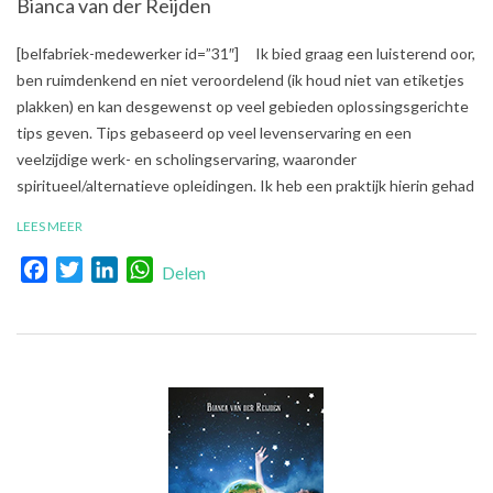
Bianca van der Reijden
2018-
[belfabriek-medewerker id=”31″] Ik bied graag een luisterend oor,
08-
ben ruimdenkend en niet veroordelend (ik houd niet van etiketjes
23
plakken) en kan desgewenst op veel gebieden oplossingsgerichte
tips geven. Tips gebaseerd op veel levenservaring en een
veelzijdige werk- en scholingservaring, waaronder
spiritueel/alternatieve opleidingen. Ik heb een praktijk hierin gehad
LEES MEER
Facebook
Twitter
LinkedIn
WhatsApp
Delen