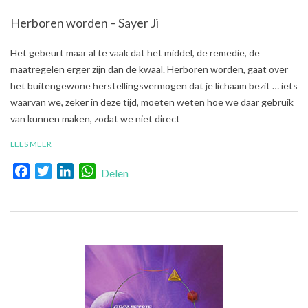
Herboren worden – Sayer Ji
2018-
Het gebeurt maar al te vaak dat het middel, de remedie, de
08-
maatregelen erger zijn dan de kwaal. Herboren worden, gaat over
30
het buitengewone herstellingsvermogen dat je lichaam bezit … iets
waarvan we, zeker in deze tijd, moeten weten hoe we daar gebruik
van kunnen maken, zodat we niet direct
LEES MEER
Facebook
Twitter
LinkedIn
WhatsApp
Delen