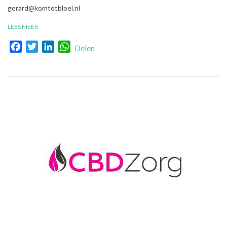
18
gerard@komtotbloei.nl
LEES MEER
Facebook
Twitter
LinkedIn
WhatsApp
Delen