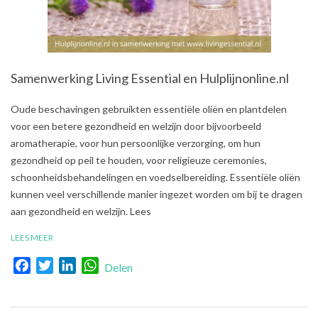
Samenwerking Living Essential en Hulplijnonline.nl
2021-
Oude beschavingen gebruikten essentiële oliën en plantdelen
08-
voor een betere gezondheid en welzijn door bijvoorbeeld
09
aromatherapie, voor hun persoonlijke verzorging, om hun
gezondheid op peil te houden, voor religieuze ceremonies,
schoonheidsbehandelingen en voedselbereiding. Essentiële oliën
kunnen veel verschillende manier ingezet worden om bij te dragen
aan gezondheid en welzijn. Lees
LEES MEER
Facebook
Twitter
LinkedIn
WhatsApp
Delen