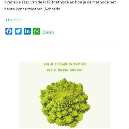
over elke stap van de MIR-Methode en hoe je de methode het
beste kunt uitvoeren. Achterin
LEES MEER
Facebook
Twitter
LinkedIn
WhatsApp
Delen