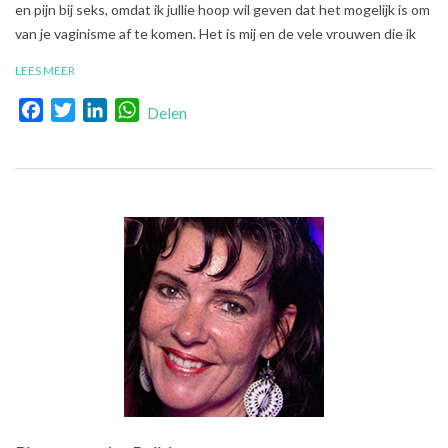
24
en pijn bij seks, omdat ik jullie hoop wil geven dat het mogelijk is om
van je vaginisme af te komen. Het is mij en de vele vrouwen die ik
LEES MEER
Facebook
Twitter
LinkedIn
WhatsApp
Delen