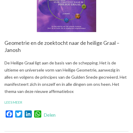
Geometrie en de zoektocht naar de heilige Graal –
Janosh
2018-
De Heilige Graal ligt aan de basis van de schepping. Het is de
08-
ultieme en universele vorm van Heilige Geometrie, aanwezig in
30
alles en volgens de principes van de Gulden Snede gecreëerd. Het
manifesteert zich in onszelf en in alle dingen om ons heen. Het
thema van deze nieuwe affirmatiebox
LEES MEER
Facebook
Twitter
LinkedIn
WhatsApp
Delen