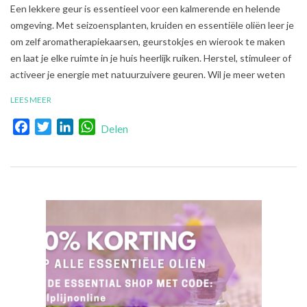
2021-
Een lekkere geur is essentieel voor een kalmerende en helende
08-
omgeving. Met seizoensplanten, kruiden en essentiële oliën leer je
17
om zelf aromatherapiekaarsen, geurstokjes en wierook te maken
en laat je elke ruimte in je huis heerlijk ruiken. Herstel, stimuleer of
activeer je energie met natuurzuivere geuren. Wil je meer weten
LEES MEER
Facebook
Twitter
LinkedIn
WhatsApp
Delen