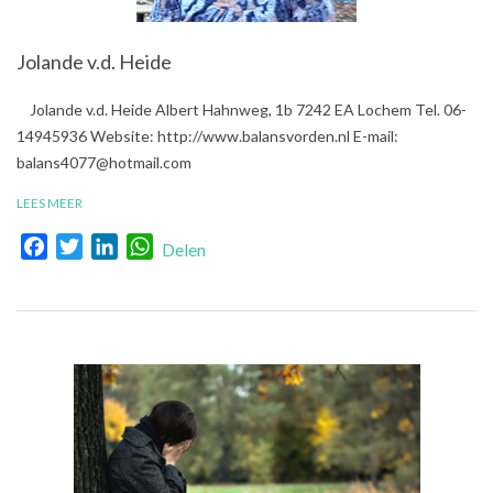
Jolande v.d. Heide
2019-
Jolande v.d. Heide Albert Hahnweg, 1b 7242 EA Lochem Tel. 06-
10-
14945936 Website: http://www.balansvorden.nl E-mail:
09
balans4077@hotmail.com
LEES MEER
Facebook
Twitter
LinkedIn
WhatsApp
Delen