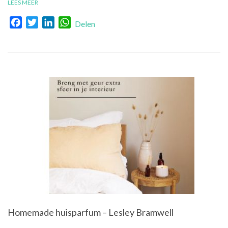
LEES MEER
Facebook
Twitter
LinkedIn
WhatsApp
Delen
Homemade huisparfum – Lesley Bramwell