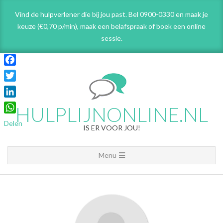
Skip
Vind de hulpverlener die bij jou past. Bel 0900-0330 en maak je
to
keuze (€0,70 p/min), maak een belafspraak
of boek een online
content
sessie.
Facebook
Twitter
LinkedIn
HULPLIJNONLINE.NL
WhatsApp
Delen
IS ER VOOR JOU!
Primary
Menu
Navigation
Menu