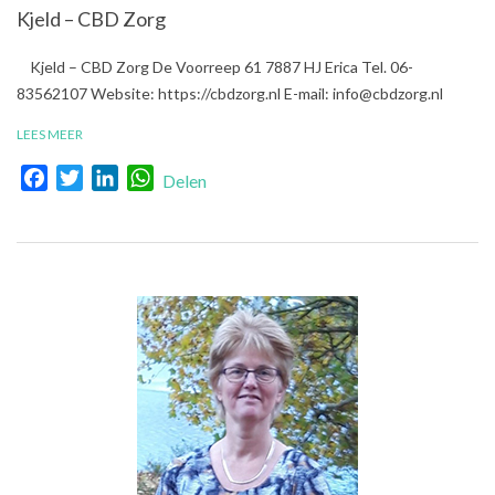
Kjeld – CBD Zorg
2019-
Kjeld – CBD Zorg De Voorreep 61 7887 HJ Erica Tel. 06-
10-
83562107 Website: https://cbdzorg.nl E-mail: info@cbdzorg.nl
25
LEES MEER
Facebook
Twitter
LinkedIn
WhatsApp
Delen