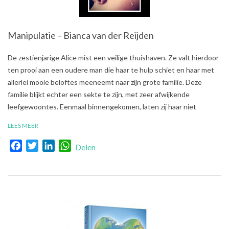
Manipulatie – Bianca van der Reijden
2018-
De zestienjarige Alice mist een veilige thuishaven. Ze valt hierdoor
09-
ten prooi aan een oudere man die haar te hulp schiet en haar met
10
allerlei mooie beloftes meeneemt naar zijn grote familie. Deze
familie blijkt echter een sekte te zijn, met zeer afwijkende
leefgewoontes. Eenmaal binnengekomen, laten zij haar niet
LEES MEER
Facebook
Twitter
LinkedIn
WhatsApp
Delen