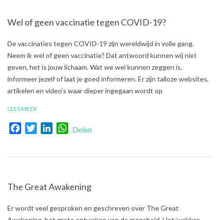
Wel of geen vaccinatie tegen COVID-19?
2021-
De vaccinaties tegen COVID-19 zijn wereldwijd in volle gang.
03-
Neem ik wel of geen vaccinatie? Dat antwoord kunnen wij niet
26
geven, het is jouw lichaam. Wat we wel kunnen zeggen is,
informeer jezelf of laat je goed informeren. Er zijn talloze websites,
artikelen en video’s waar dieper ingegaan wordt op
LEES MEER
Facebook
Twitter
LinkedIn
WhatsApp
Delen
The Great Awakening
2021-
Er wordt veel gesproken en geschreven over The Great
03-
Awakening, het grote ontwaken van de mensheid. Het ‘wakker