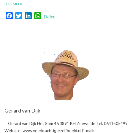
LEES MEER
Facebook
Twitter
LinkedIn
WhatsApp
Delen
Gerard van Dijk
2019-
Gerard van Dijk Het Som 46 3891 BH Zeewolde Tel. 0641505499
11-
Website: www.veerkrachtigerzelfbeeld.nl E-mail: