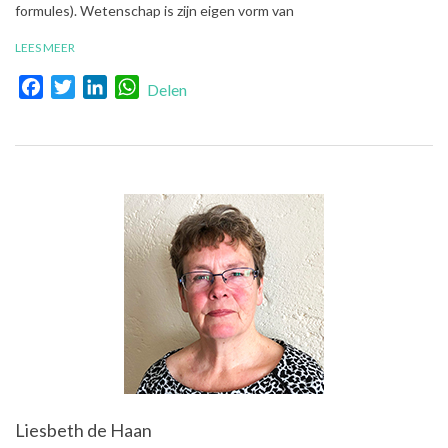
formules). Wetenschap is zijn eigen vorm van
LEES MEER
Facebook
Twitter
LinkedIn
WhatsApp
Delen
Liesbeth de Haan